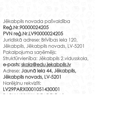
Rekvizīti
Jēkabpils novada pašvaldība
Reģ.Nr.90000024205
ZOO – Kas tur 
PVN reģ.Nr.LV90000024205
Sadarbībā rodas idejas
Juridiskā adrese: Brīvības iela 120,
Jēkabpils, Jēkabpils novads, LV-5201
Pakalpojuma saņēmējs:
Struktūrvienība: Jēkabpils 2.vidusskola,
e-pasts:
skola@edu.jekabpils.lv
Adrese:
Jaunā iela 44, Jēkabpils,
Jēkabpils novads, LV-5201
Norēķinu rekvizīti:
LV29PARX0001051430001
PARXLV22XXX CITADELE AS
LV22RIKO0002013192223
RIKOLV2XXXX
DNB BANKA AS
LV87UNLA0009013130793
UNLALV2XXXX SEB BANKA AS
LV75HABA000140105707
7