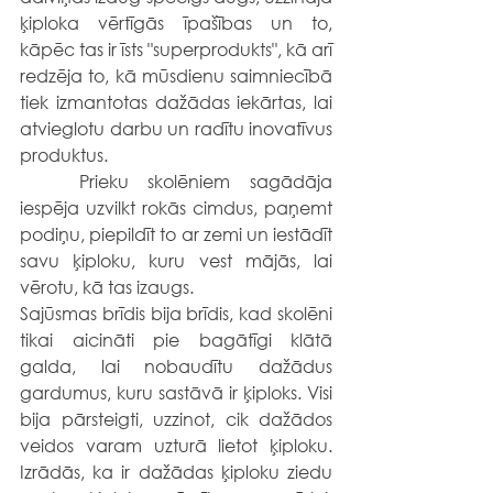
ķiploka vērtīgās īpašības un to, 
kāpēc tas ir īsts "superprodukts", kā arī 
redzēja to, kā mūsdienu saimniecībā 
tiek izmantotas dažādas iekārtas, lai 
atvieglotu darbu un radītu inovatīvus 
produktus.
	Prieku skolēniem sagādāja 
iespēja uzvilkt rokās cimdus, paņemt 
podiņu, piepildīt to ar zemi un iestādīt 
savu ķiploku, kuru vest mājās, lai 
vērotu, kā tas izaugs.
Sajūsmas brīdis bija brīdis, kad skolēni 
tikai aicināti pie bagātīgi klātā 
galda, lai nobaudītu dažādus 
gardumus, kuru sastāvā ir ķiploks. Visi 
bija pārsteigti, uzzinot, cik dažādos 
veidos varam uzturā lietot ķiploku. 
Izrādās, ka ir dažādas ķiploku ziedu 