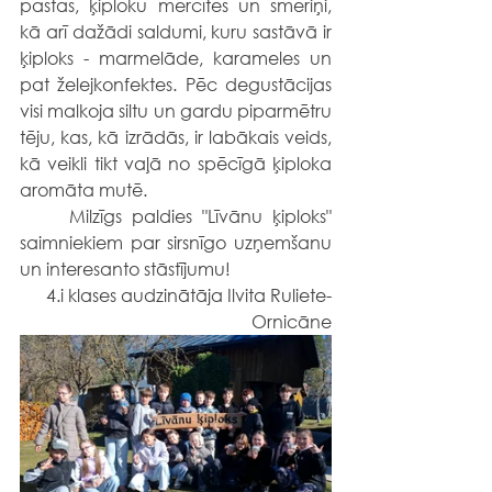
pastas, ķiploku mērcītes un smēriņi, 
kā arī dažādi saldumi, kuru sastāvā ir 
ķiploks - marmelāde, karameles un 
pat želejkonfektes. Pēc degustācijas 
visi malkoja siltu un gardu piparmētru 
tēju, kas, kā izrādās, ir labākais veids, 
kā veikli tikt vaļā no spēcīgā ķiploka 
aromāta mutē.
	Milzīgs paldies "Līvānu ķiploks" 
saimniekiem par sirsnīgo uzņemšanu 
un interesanto stāstījumu!
4.i klases audzinātāja Ilvita Ruliete-
Ornicāne