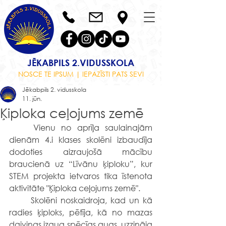
JĒKABPILS 2.VIDUSSKOLA
NOSCE TE IPSUM | IEPAZĪSTI PATS SEVI
Jēkabpils 2. vidusskola
11. jūn.
Ķiploka ceļojums zemē
	Vienu no aprīļa saulainajām 
dienām 4.i klases skolēni izbaudīja 
dodoties aizraujošā mācību 
braucienā uz “Līvānu ķiploku”, kur 
STEM projekta ietvaros tika īstenota 
aktivitāte "Ķiploka ceļojums zemē".
	Skolēni noskaidroja, kad un kā 
radies ķiploks, pētīja, kā no mazas 
daiviņas izaug spēcīgs augs, uzzināja 