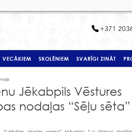
+371 203
VECĀKIEM
SKOLĒNIEM
SVARĪGI ZINĀT
PR
maijs
ēnu Jēkabpils Vēstures
as nodaļas “Sēļu sēta”
 “Latvijas 
skolas soma
” ietvaros 1.c klases skolēni