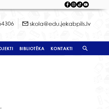
skola@edu.jekabpils.lv
64306
OJEKTI
BIBLIOTĒKA
KONTAKTI
 