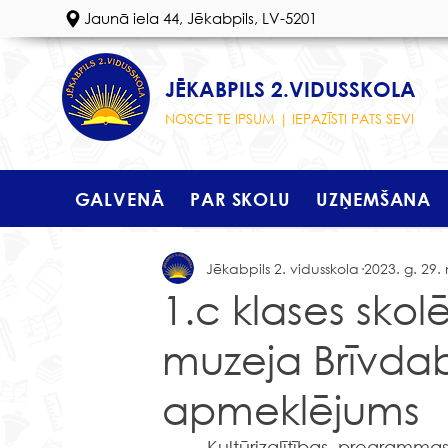
Jaunā iela 44, Jēkabpils, LV-5201
JĒKABPILS 2.VIDUSSKOLA
NOSCE TE IPSUM | IEPAZĪSTI PATS SEVI
GALVENĀ
PAR SKOLU
UZŅEMŠANA
Jēkabpils 2. vidusskola
2023. g. 29. 
1.c klases skol
muzeja Brīvdab
apmeklējums
Kultūrizglītības programmas