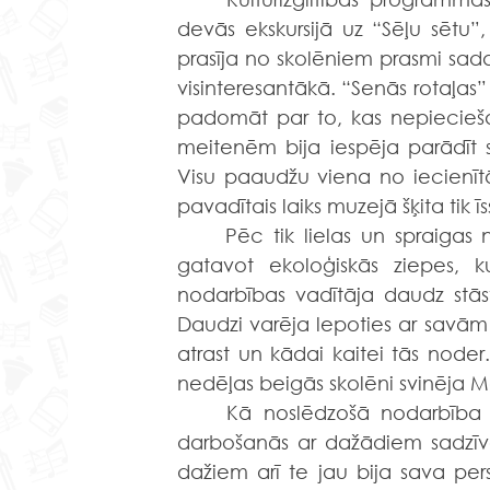
devās ekskursijā uz “Sēļu sētu”, 
prasīja no skolēniem prasmi sada
visinteresantākā. “Senās rotaļas
padomāt par to, kas nepiecieš
meitenēm bija iespēja parādīt sa
Visu paaudžu viena no iecienītā
pavadītais laiks muzejā šķita tik īs
	Pēc tik lielas un spraigas nodarbības skolēni devās pie muzeja darbiniekiem 
gatavot ekoloģiskās ziepes, ku
nodarbības vadītāja daudz stāstī
Daudzi varēja lepoties ar savām 
atrast un kādai kaitei tās node
nedēļas beigās skolēni svinēja M
	Kā noslēdzošā nodarbība bija muzeja ekspozīcijas aplūkošana un praktiska 
darbošanās ar dažādiem sadzīve
dažiem arī te jau bija sava pers