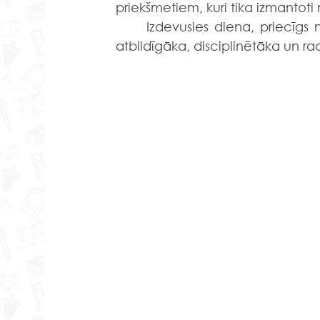
priekšmetiem, kuri tika izmantot
	Izdevusies diena, priecīgs noskaņojums un jaukas sarunas. Pievienotā vērtība- 
atbildīgāka, disciplinētāka un r