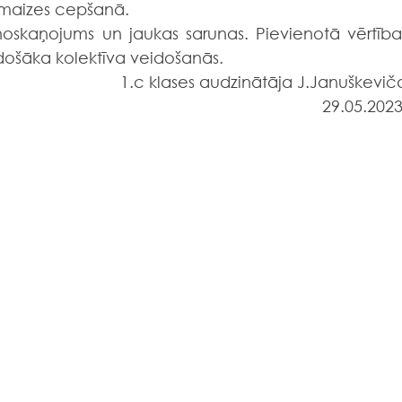
i maizes cepšanā.
adošāka kolektīva veidošanās. 
1.c klases audzinātāja J.Januškevič
29.05.2023