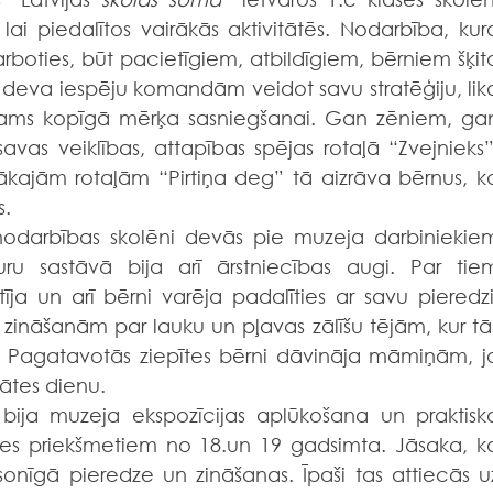
lai piedalītos vairākās aktivitātēs. Nodarbība, kura
rboties, būt pacietīgiem, atbildīgiem, bērniem šķita
” deva iespēju komandām veidot savu stratēģiju, lika
ams kopīgā mērķa sasniegšanai. Gan zēniem, gan
vas veiklības, attapības spējas rotaļā “Zvejnieks”.
kajām rotaļām “Pirtiņa deg” tā aizrāva bērnus, ka
s.
ru sastāvā bija arī ārstniecības augi. Par tiem
ja un arī bērni varēja padalīties ar savu pieredzi.
zināšanām par lauku un pļavas zālīšu tējām, kur tās
r. Pagatavotās ziepītes bērni dāvināja māmiņām, jo
ātes dienu.
s priekšmetiem no 18.un 19 gadsimta. Jāsaka, ka
onīgā pieredze un zināšanas. Īpaši tas attiecās uz