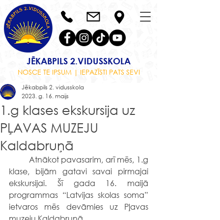
JĒKABPILS 2.VIDUSSKOLA
NOSCE TE IPSUM | IEPAZĪSTI PATS SEVI
Jēkabpils 2. vidusskola
2023. g. 16. maijs
1.g klases ekskursija uz
PĻAVAS MUZEJU
Kaldabruņā
	Atnākot pavasarim, arī mēs, 1.g 
klase, bijām gatavi savai pirmajai 
ekskursijai. Šī gada 16. maijā 
programmas “Latvijas skolas soma” 
ietvaros mēs devāmies uz Pļavas 
muzeju Kaldabruņā. 