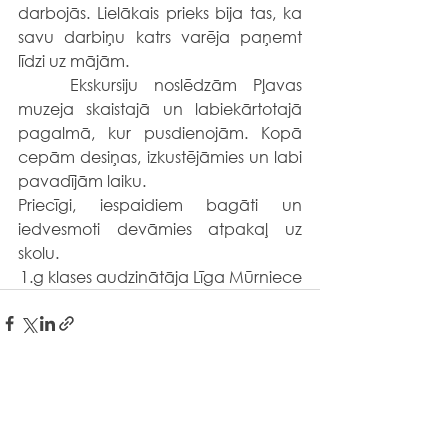
darbojās. Lielākais prieks bija tas, ka 
savu darbiņu katrs varēja paņemt 
līdzi uz mājām. 
	Ekskursiju noslēdzām Pļavas 
muzeja skaistajā un labiekārtotajā 
pagalmā, kur pusdienojām. Kopā 
cepām desiņas, izkustējāmies un labi 
pavadījām laiku. 
Priecīgi, iespaidiem bagāti un 
iedvesmoti devāmies atpakaļ uz 
skolu. 
1.g klases audzinātāja Līga Mūrniece