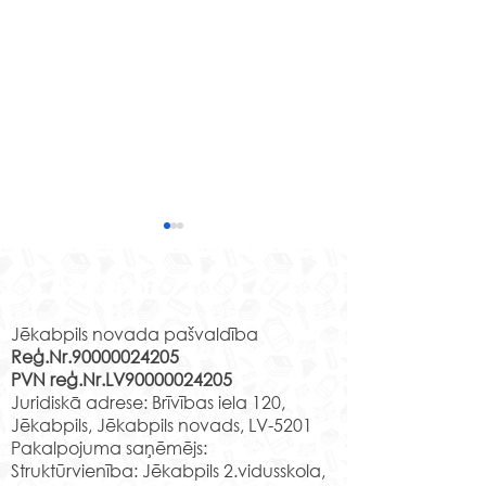
“Apkārt pasaulei”
Programmas “Latvijas
Rekvizīti
skolas soma” ietvaros
Jēkabpils novada pašvaldība
speciālās pamatizglītības
Reģ.Nr.90000024205
programmas
PVN reģ.Nr.LV90000024205
izglītojamajiem bija iespēja
Meistardarbnīc
Juridiskā adrese: Brīvības iela 120,
piedalīties attālinātā...
Krustpils pilī.
Jēkabpils, Jēkabpils novads, LV-5201
Pakalpojuma saņēmējs:
Struktūrvienība: Jēkabpils 2.vidusskola,