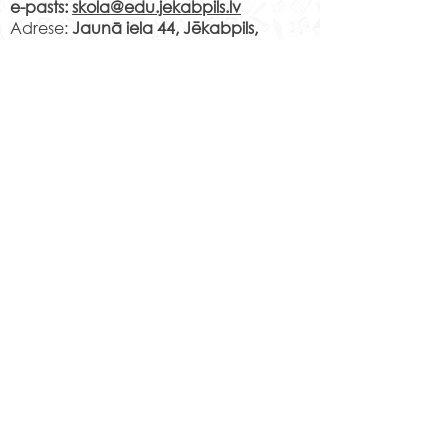
e-pasts:
skola@edu.jekabpils.lv
Adrese:
Jaunā iela 44, Jēkabpils,
Jēkabpils novads, LV-5201
Norēķinu rekvizīti:
LV29PARX0001051430001
PARXLV22XXX CITADELE AS
LV22RIKO0002013192223
RIKOLV2XXXX
DNB BANKA AS
LV87UNLA0009013130793
UNLALV2XXXX SEB BANKA AS
LV75HABA000140105707
7
HABALV22XXX SWEDBANKA AS
Kontakti
Jēkabpils 2.vidusskola
Reģistrācijas Nr.
1013900258
Jaunā iela 44, Jēkabpils, LV-5201,
Tālrunis
65232303
;
20364306
;
elektroniskais pasts
skola@edu.jekabpils.lv