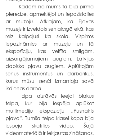
	Kādam no mums tā bija pirmā 
pieredze, apmeklējot un iepazīstoties 
ar muzeju. Atklājām, ka Pļavas 
muzejs ir izveidots senlaicīgā ēkā, kas 
reiz kalpojusi kā skola. Vispirms 
iepazināmies ar muzeju un tā 
ekspozīciju, kas veltīta smilgām, 
aizsargājamajiem augiem, Latvijas 
dabisko pļavu augiem. Aplūkojām 
senus instrumentus un darbarīkus, 
kurus mūsu senči izmantoja savā 
ikdienas darbā. 
	Elpa aizrāvās ieejot blakus 
telpā, kur bija iespēja aplūkot 
multimediju ekspozīciju „Pusnakts 
pļavā”. Tumšā telpā klasei kopā bija 
iespēja skatīties video. Šajā 
videomateriālā ir iekļautas zināšanas, 