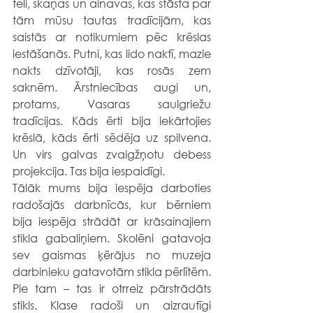
tēli, skaņas un ainavas, kas stāsta par 
tām mūsu tautas tradīcijām, kas 
saistās ar notikumiem pēc krēslas 
iestāšanās. Putni, kas lido naktī, mazie 
nakts dzīvotāji, kas rosās zem 
saknēm. Ārstniecības augi un, 
protams, Vasaras saulgriežu 
tradīcijas. Kāds ērti bija iekārtojies 
krēslā, kāds ērti sēdēja uz spilvena. 
Un virs galvas zvaigžņotu debess 
projekcija. Tas bija iespaidīgi. 
Tālāk mums bija iespēja darboties 
radošajās darbnīcās, kur bērniem 
bija iespēja strādāt ar krāsainajiem 
stikla gabaliņiem. Skolēni gatavoja 
sev gaismas ķērājus no muzeja 
darbinieku gatavotām stikla pērlītēm. 
Pie tam – tas ir otrreiz pārstrādāts 
stikls. Klase radoši un aizrautīgi 