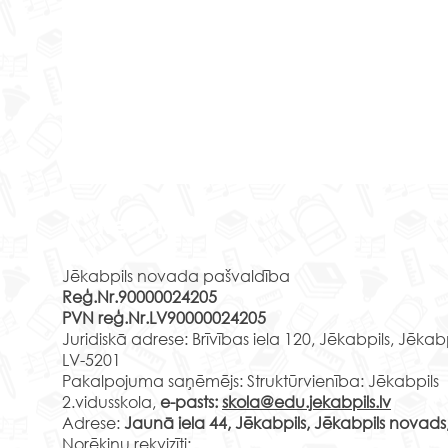
Jēka
Rekvizīti
izgl
audz
Klas
2026
Jēkabpils novada pašvaldība
viet
Reģ.Nr.90000024205
44 2.
PVN reģ.Nr.LV90000024205
Jaunā
Juridiskā adrese: Brīvības iela 120, Jēkabpils, Jēkab
A.La
LV-5201
Ar dziļām skumjām
v.k.
Pakalpojuma saņēmējs: Struktūrvienība: Jēkabpils
paziņojam, ka mūžībā
2.vidusskola,
e-pasts:
skola@edu.jekabpils.lv
44 2.
devusies ilggadējā
Adrese:
Jaunā iela 44, Jēkabpils, Jēkabpils novads
pedagoģe Vera Slone.
Norēķinu rekvizīti: