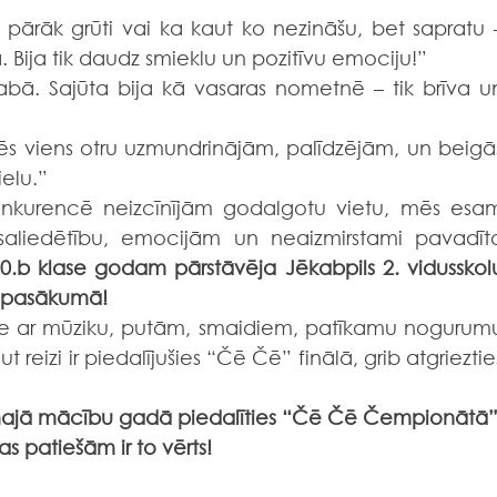
s pārāk grūti vai ka kaut ko nezināšu, bet sapratu –
 Bija tik daudz smieklu un pozitīvu emociju!”
dabā. Sajūta bija kā vasaras nometnē – tik brīva un
Mēs viens otru uzmundrinājām, palīdzējām, un beigās
ielu.”
onkurencē neizcīnījām godalgotu vietu, mēs esam
 saliedētību, emocijām un neaizmirstami pavadīto
0.b klase godam pārstāvēja Jēkabpils 2. vidusskolu
a pasākumā!
īte ar mūziku, putām, smaidiem, patīkamu nogurumu
 reizi ir piedalījušies “Čē Čē” finālā, grib atgriezties
majā mācību gadā piedalīties “Čē Čē Čempionātā”
tas patiešām ir to vērts!