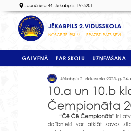
Jaunā iela 44, Jēkabpils, LV-5201
JĒKABPILS 2.VIDUSSKOLA
NOSCE TE IPSUM | IEPAZĪSTI PATS SEVI
GALVENĀ
PAR SKOLU
UZŅEMŠANA
Jēkabpils 2. vidusskola
2025. g. 24. 
10.a un 10.b k
Čempionāta 20
	“Čē Čē Čempionāts”
 ir Lat
dalībnieki var atklāt savas st