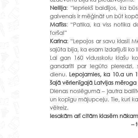
Nellija
: “Iepriekš baidījos, ka bū
galvenais ir mēģināt un būt kopā.
Matīss
: “Patika, ka viss notika 
forša!”
Karina
: “Lepojos ar savu klasi! 
sajūta bija, ka esam izdarījuši ko l
Lai gan 160 vidusskolu klašu k
gandarīti par iegūto pieredzi,
dienu. 
Lepojamies, ka 10.a un 1
šajā vērienīgajā Latvijas mērog
Dienas noslēgumā – jautra ball
un kopīgu mājupceļu. Tie, kuri kaut
vēlreiz.
Iesakām arī citām klasēm nāka
– 