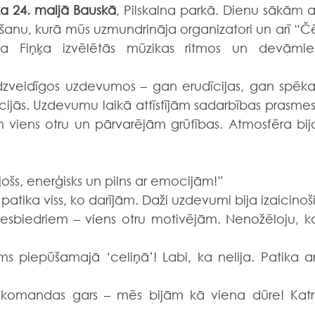
ka
24. maijā Bauskā
, Pilskalna parkā. Dienu sākām ar
anu, kurā mūs uzmundrināja organizatori un arī “Čē
eja Fiņķa izvēlētās mūzikas ritmos un devāmies
dzveidīgos uzdevumos – gan erudīcijas, gan spēka,
acijās. Uzdevumu laikā attīstījām sadarbības prasmes,
viens otru un pārvarējām grūtības. Atmosfēra bija
jošs, enerģisks un pilns ar emocijām!”
 patika viss, ko darījām. Daži uzdevumi bija izaicinoši,
sesbiedriem – viens otru motivējām. Nenožēloju, ka
s piepūšamajā ‘celiņā’! Labi, ka nelija. Patika arī
 komandas gars – mēs bijām kā viena dūre! Katrs