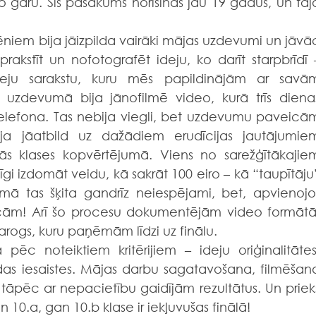
garu. Šis pasākums norisinās jau 19 gadus, un tajā
rakstīt un nofotografēt ideju, ko darīt starpbrīdī –
deju sarakstu, kuru mēs papildinājām ar savām
zdevumā bija jānofilmē video, kurā trīs dienas
elefona. Tas nebija viegli, bet uzdevumu paveicām
ja jāatbild uz dažādiem erudīcijas jautājumiem
jās klases kopvērtējumā. Viens no sarežģītākajiem
gi izdomāt veidu, kā sakrāt 100 eiro – kā “taupītāju”
mā tas šķita gandrīz neiespējami, bet, apvienojot
cām! Arī šo procesu dokumentējām video formātā.
karogs, kuru paņēmām līdzi uz finālu.
das iesaistes. Mājas darbu sagatavošana, filmēšana
tāpēc ar nepacietību gaidījām rezultātus. Un prieks
n 10.a, gan 10.b klase ir iekļuvušas finālā!