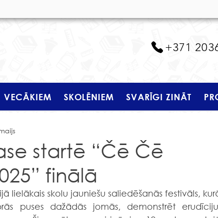
+371 203
VECĀKIEM
SKOLĒNIEM
SVARĪGI ZINĀT
PR
maijs
lase startē “Čē Čē
25” finālā
vijā lielākais skolu jauniešu saliedēšanās festivāls, kurā
iprās puses dažādās jomās, demonstrēt erudīciju,