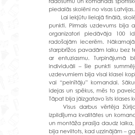
radošumu un komandas sportisko 
piedalās skolēni no visas Latvijas.
	Lai iekļūtu lielajā finālā, skolēniem bija jāizpilda vairāki mājas uzdevumi un jāvāc 
punkti. Pirmais uzdevums bija ap
organizatori piedāvāja 100 i
radošajām iecerēm. Nākamajā u
starpbrīžos pavadām laiku bez t
ar entuziasmu. Turpinājumā bi
individuāli – šie punkti summē
uzdevumiem bija visai klasei kopī
vai “pelnītāju” komandai. Sāku
idejas un spēkus, mēs to pavei
Tāpat bija jāizgatavo īsts klases 
	Visus darbus vērtēja žūrija pēc noteiktiem kritērijiem – ideju oriģinalitātes, 
izpildījuma kvalitātes un koman
un montāža prasīja daudz laika, 
bija neviltots, kad uzzinājām – ga