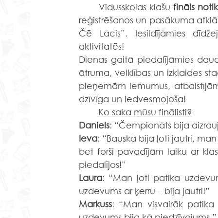
	Vidusskolas klašu 
fināls noti
reģistrēšanos un pasākuma atklāš
Čē Lācis”. Iesildījāmies dīdž
aktivitātēs!
Dienas gaitā piedalījāmies dau
ātruma, veiklības un izklaides st
pieņēmām lēmumus, atbalstījām 
dzīvīga un iedvesmojoša!
	Ko saka mūsu finālisti?
Daniels
: “Čempionāts bija aizrau
Ieva
: “Bauskā bija ļoti jautri, man
bet forši pavadījām laiku ar kla
piedalījos!”
Laura
: “Man ļoti patika uzdevum
uzdevums ar ķerru – bija jautri!”
Markuss
: “Man visvairāk patika
uzdevums bija kā piedzīvojums.”