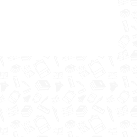
ur Tavs
ts un
otas