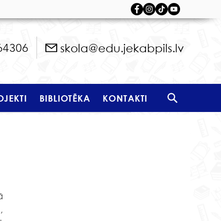
skola@edu.jekabpils.lv
64306
OJEKTI
BIBLIOTĒKA
KONTAKTI
 
 