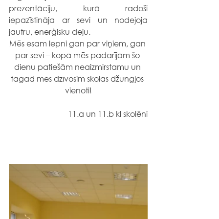
prezentāciju, kurā radoši 
iepazīstināja ar sevi un nodejoja 
jautru, enerģisku deju.
Mēs esam lepni gan par viņiem, gan 
par sevi – kopā mēs padarījām šo 
dienu patiešām neaizmirstamu un 
tagad mēs dzīvosim skolas džungļos 
vienoti!
11.a un 11.b kl skolēni