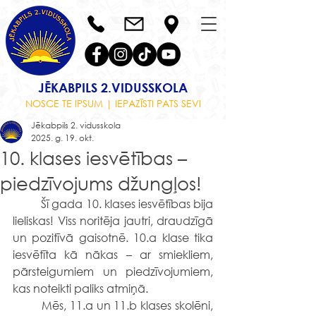
JĒKABPILS 2.VIDUSSKOLA
NOSCE TE IPSUM | IEPAZĪSTI PATS SEVI
Jēkabpils 2. vidusskola
2025. g. 19. okt.
10. klases iesvētības –
piedzīvojums džungļos!
	Šī gada 10. klases iesvētības bija 
lieliskas! Viss noritēja jautri, draudzīgā 
un pozitīvā gaisotnē. 10.a klase tika 
iesvētīta kā nākas – ar smiekliem, 
pārsteigumiem un piedzīvojumiem, 
kas noteikti paliks atmiņā.
	Mēs, 11.a un 11.b klases skolēni, 