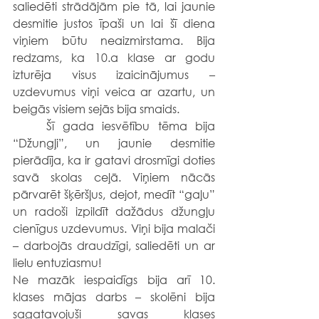
saliedēti strādājām pie tā, lai jaunie 
desmitie justos īpaši un lai šī diena 
viņiem būtu neaizmirstama. Bija 
redzams, ka 10.a klase ar godu 
izturēja visus izaicinājumus – 
uzdevumus viņi veica ar azartu, un 
beigās visiem sejās bija smaids.
	Šī gada iesvētību tēma bija 
“Džungļi”, un jaunie desmitie 
pierādīja, ka ir gatavi drosmīgi doties 
savā skolas ceļā. Viņiem nācās 
pārvarēt šķēršļus, dejot, medīt “gaļu” 
un radoši izpildīt dažādus džungļu 
cienīgus uzdevumus. Viņi bija malači 
– darbojās draudzīgi, saliedēti un ar 
lielu entuziasmu!
Ne mazāk iespaidīgs bija arī 10. 
klases mājas darbs – skolēni bija 
sagatavojuši savas klases 