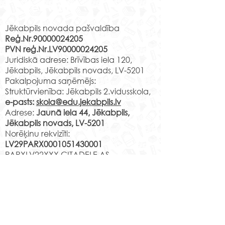
Programmas “Latv
Rekvizīti
Skolas soma” ietv
Jēkabpils novada pašvaldība
un 9.d klase dev
Reģ.Nr.90000024205
braucienā uz Vec
PVN reģ.Nr.LV90000024205
Melngalvju namu.
RADADA – vieta, kur
Juridiskā adrese: Brīvības iela 120,
brīnišķīga iespēja 
kultūras mantojums
Jēkabpils, Jēkabpils novads, LV-5201
papildināt zināša
satiek mūsdienu dizainu
Pakalpojuma saņēmējs:
Latvijas vēsturi, be
Struktūrvienība: Jēkabpils 2.vidusskola,
e-pasts:
skola@edu.jekabpils.lv
Adrese:
Jaunā iela 44, Jēkabpils,
Jēkabpils novads, LV-5201
Norēķinu rekvizīti:
LV29PARX0001051430001
PARXLV22XXX CITADELE AS
LV22RIKO0002013192223
RIKOLV2XXXX
DNB BANKA AS
LV87UNLA0009013130793
UNLALV2XXXX SEB BANKA AS
LV75HABA000140105707
7
HABALV22XXX SWEDBANKA AS