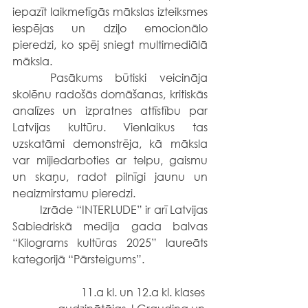
iepazīt laikmetīgās mākslas izteiksmes 
iespējas un dziļo emocionālo 
pieredzi, ko spēj sniegt multimediālā 
māksla.
	Pasākums būtiski veicināja 
skolēnu radošās domāšanas, kritiskās 
analīzes un izpratnes attīstību par 
Latvijas kultūru. Vienlaikus tas 
uzskatāmi demonstrēja, kā māksla 
var mijiedarboties ar telpu, gaismu 
un skaņu, radot pilnīgi jaunu un 
neaizmirstamu pieredzi.
	Izrāde “INTERLUDE” ir arī Latvijas 
Sabiedriskā medija gada balvas 
“Kilograms kultūras 2025” laureāts 
kategorijā “Pārsteigums”.
11.a kl. un 12.a kl. klases 