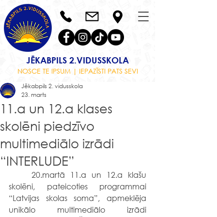
JĒKABPILS 2.VIDUSSKOLA
NOSCE TE IPSUM | IEPAZĪSTI PATS SEVI
Jēkabpils 2. vidusskola
23. marts
11.a un 12.a klases
skolēni piedzīvo
multimediālo izrādi
“INTERLUDE”
	20.martā 11.a un 12.a klašu 
skolēni, pateicoties programmai 
“Latvijas skolas soma”, apmeklēja 
unikālo multimediālo izrādi 