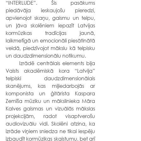
“INTERLUDE”. Šis pasākums 
piedāvāja ieskaujošu pieredzi, 
apvienojot skaņu, gaismu un telpu, 
un ļāva skolēniem iepazīt Latvijas 
kormūzikas tradīcijas jaunā, 
laikmetīgā un emocionāli piesātinātā 
veidā, piedzīvojot mākslu kā telpisku 
un daudzdimensionālu notikumu.
	Izrādē centrālais elements bija 
Valsts akadēmiskā kora “Latvija” 
telpiski daudzdimensionālais 
skanējums, kas mijiedarbojās ar 
komponista un ģitārista Kaspara 
Zemīša mūziku un mākslinieka Māra 
Kalves gaismas un vizuālās mākslas 
projekcijām, radot visaptverošu 
audiovizuālu vidi. Skolēni atzina, ka 
izrāde viņiem sniedza ne tikai iespēju 
izbaudīt kormūzikas skaistumu, bet arī 