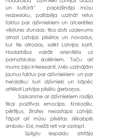
nodarbība “Dzīvnieki Latvijas dabā 
un kultūrā”  paplašināja mūsu 
redzesloku, palīdzēja uzzināt retus 
faktus par dzīvniekiem un atcerēties 
vēstures stundas: tika dots uzdevums 
atrast Latvijas pilsētas un novadus, 
kur tie atrodas, salikt Latvijas karti. 
Nodarbība vairāk orientēta uz 
pamatskolas skolēniem. Taču arī 
mums bija interesanti. Mēs uzzinājām 
jaunus faktus par dzīvniekiem  un par 
heraldiku: kuri dzīvnieki un kāpēc 
attēloti Latvijas pilsētu ģerboņos.
	Saskarsme ar dzīvniekiem radīja 
tikai pozitīvas emocijas. Krokodilu, 
pērtiķus, žirafes nesastapsi Latvijā. 
Tāpat arī mūsu pilsētas Jēkabpils 
simbolu- lūsi, mežā reti var sastapt.
	Spilgtu iespaidu atstāja 