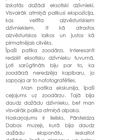
izskatās dažādi eksotiski dzīvnieki. 
Visvairāk atmiņā palikusi ekspozīcija, 
kas veltīta aizvēsturiskiem 
dzīvniekiem. It kā atrastos 
aizvēsturiskos laikos un justos kā 
pirmatnējais cilvēks.
Īpaši patika zoodārzs. Interesanti 
redzēt eksotisku dzīvnieku tuvumā. 
Ļoti sarūgtināts biju par to, ka 
zoodārzā neredzēja kapibaru, jo 
sapņoja ar to nofotografēties.
	Man patika ekskursija, īpaši 
ceļojums uz zoodārzu. Tajā bija 
daudz dažādu dzīvnieku, bet man 
visvairāk palika atmiņā alpaka.
Noskaņojums ir lielisks. Pārsteidza 
Dabas muzejs, kurā bija daudz 
dažādu eksponātu, ieskaitot 