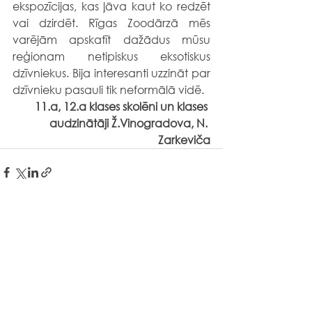
ekspozīcijas, kas ļāva kaut ko redzēt 
vai dzirdēt. Rīgas Zoodārzā mēs 
varējām apskatīt dažādus mūsu 
reģionam netipiskus eksotiskus 
dzīvniekus. Bija interesanti uzzināt par 
dzīvnieku pasauli tik neformālā vidē.
11.a, 12.a klases skolēni un klases 
audzinātāji Ž.Vinogradova, N. 
Zarkeviča