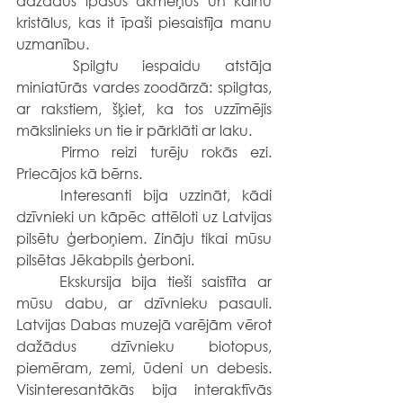
dažādus īpašus akmeņus un kalnu 
kristālus, kas it īpaši piesaistīja manu 
uzmanību.
	Spilgtu iespaidu atstāja 
miniatūrās vardes zoodārzā: spilgtas, 
ar rakstiem, šķiet, ka tos uzzīmējis 
mākslinieks un tie ir pārklāti ar laku.
	Pirmo reizi turēju rokās ezi. 
Priecājos kā bērns.
	Interesanti bija uzzināt, kādi 
dzīvnieki un kāpēc attēloti uz Latvijas 
pilsētu ģerboņiem. Zināju tikai mūsu 
pilsētas Jēkabpils ģerboni.
	Ekskursija bija tieši saistīta ar 
mūsu dabu, ar dzīvnieku pasauli. 
Latvijas Dabas muzejā varējām vērot 
dažādus dzīvnieku biotopus, 
piemēram, zemi, ūdeni un debesis. 
Visinteresantākās bija interaktīvās 