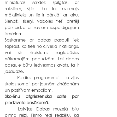
miniatūrās vardes: spilgtas, ar 
rakstiem, šķiet, ka tos uzzīmējis 
mākslinieks un tie ir pārklāti ar laku. 
Sienāži, siseņi, vaboles tieši pretēji 
pārsteidza ar saviem iespaidīgajiem 
izmēriem. 
Saskarsme ar dabas pasauli liek 
saprast, ka tieši no cilvēka ir atkarīgs, 
vai šis skaistums saglabāsies 
nākamajām paaudzēm. Lai dabas 
pasaule būtu iedvesmas avots, tā ir 
jāsaudzē.
	Paldies programmai “Latvijas 
skolas soma” par jaunām zināšanām 
un pozitīvām emocijām.
Skolēnu atgriezeniskā saite par 
piedzīvoto pasākumā. 
	Latvijas Dabas muzejā biju 
pirmo reizi. Pirmo reizi redzēju, kā 