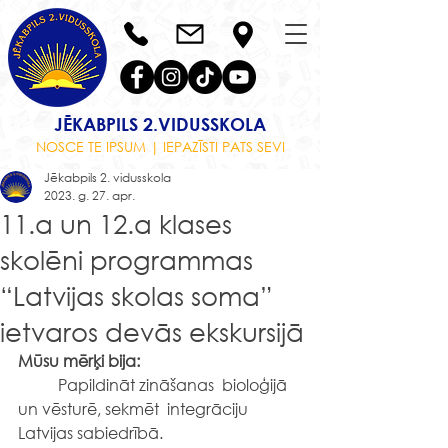
JĒKABPILS 2.VIDUSSKOLA
NOSCE TE IPSUM | IEPAZĪSTI PATS SEVI
Jēkabpils 2. vidusskola
2023. g. 27. apr.
11.a un 12.a klases
skolēni programmas
“Latvijas skolas soma”
ietvaros devās ekskursijā
Mūsu mērķi bija: 
	Papildināt zināšanas  bioloģijā 
un vēsturē, sekmēt  integrāciju 
Latvijas sabiedrībā.