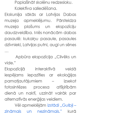
	Paplašināt skolēnu redzesloku.
	Kolektīva saliedēšana.
Ekskursija sākās ar Latvijas Dabas 
muzeja apmeklējumu. Pārsteidza 
muzeja plašums un ekspozīciju 
daudzveidība. Mēs nonācām dabas 
pasaulē: kukaiņu pasaule, pasaules 
dzīvnieki, Latvijas putni, augi un sēnes 
…
	Apbūra ekspozīcija „Cilvēks un 
vide.”
Ekspozīcijā interaktīvā veidā 
iespējams iepazīties ar ekoloģijas 
pamatjautājumiem – izsekot 
fotosintēzes procesa atšķirībām 
dienā un naktī, uzzināt vairāk par 
alternatīvās enerģijas veidiem.
	Vēl apmeklējām 
izstādi „Gulbji – 
zināmais un nezināmais,”
 kurā 