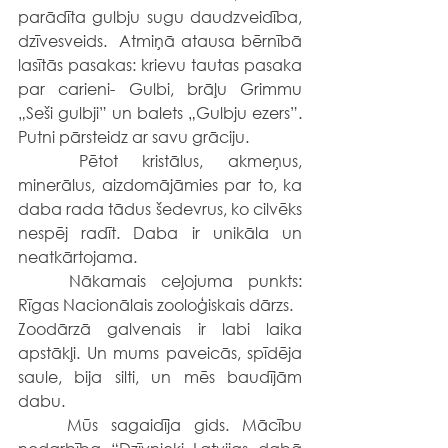
parādīta gulbju sugu daudzveidība, 
dzīvesveids.  Atmiņā atausa bērnībā 
lasītās pasakas: krievu tautas pasaka 
par carieni- Gulbi, brāļu Grimmu 
„Seši gulbji” un balets „Gulbju ezers”. 
Putni pārsteidz ar savu grāciju.
	Pētot kristālus, akmeņus, 
minerālus, aizdomājāmies par to, ka 
daba rada tādus šedevrus, ko cilvēks 
nespēj radīt. Daba ir unikāla un 
neatkārtojama. 
	Nākamais ceļojuma punkts: 
Rīgas Nacionālais zooloģiskais dārzs.
Zoodārzā galvenais ir labi laika 
apstākļi. Un mums paveicās, spīdēja 
saule, bija silti, un mēs baudījām 
dabu.  
	Mūs sagaidīja gids. Mācību 