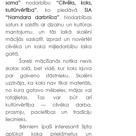
soma”
 nodarbību 
“Cilvēks, koks, 
kultūrvērtība”
, ko piedāvā 
SIA 
“Namdara darbnīca”
. Nodarbības 
saturs ir saistīts ar dizainu un kultūras 
mantojumu, un tās laikā skolēni 
mācījās saskatīt, izprast un novērtēt 
cilvēka un koka mijiedarbību laika 
gaitā.
	Šoreiz mācīšanās notika nevis 
skolas solā, bet vidē, kur koks kļuva 
par galveno stāstnieku. Skolēni 
uzzināja, ka koks nav tikai materiāls, 
no kura gatavo mēbeles, mājas vai 
rotaļlietas. Tas var būt arī 
kultūrvērtība — cilvēka darba, 
prasmju, pacietības un tradīciju 
liecinieks.
	Bērniem īpaši interesanti šķita 
aplūkot koka priekšmetus un 