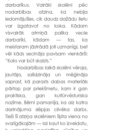
darbarīkus. Vairāki skolēni pēc 
nodarbības atzina, ka nebija 
iedomājušies, cik daudz dažādu lietu 
var izgatavot no koka. Kādam 
visvairāk atmiņā palika vecie 
darbarīki, kādam — tas, ka 
meistaram jāstrādā ļoti uzmanīgi, bet 
vēl kāds secināja pavisam vienkārši: 
“Koks var būt skaists.”
	Nodarbības laikā skolēni vēroja, 
jautāja, salīdzināja un mēģināja 
saprast, kā parasts dabas materiāls 
pārtop par priekšmetu, kam ir gan 
praktiska, gan kultūrvēsturiska 
nozīme. Bērni pamanīja, ka aiz katra 
darinājuma slēpjas cilvēka darbs. 
Tieši šī atziņa skolēniem šķita viena no 
svarīgākajām — lai kaut ko izveidotu, 