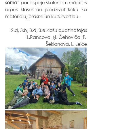
soma” 
par iespēju skolēniem mācīties 
ārpus klases un piedzīvot koku kā 
materiālu, prasmi un kultūrvērtību.
2.d, 3.b, 3.d, 3.e klašu audzinātājas
L.Rancova, Ņ. Čehoviča, T. 
Šeklanova, L. Leice