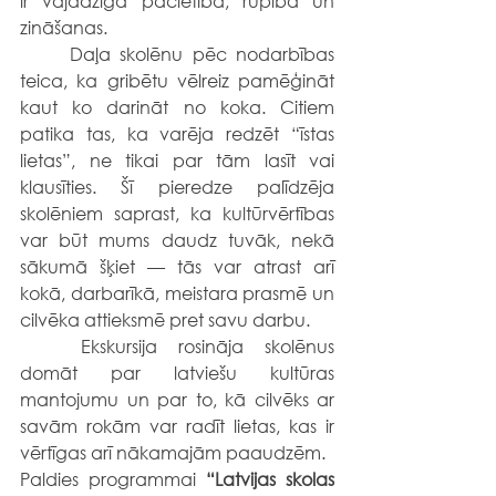
ir vajadzīga pacietība, rūpība un 
zināšanas.
	Daļa skolēnu pēc nodarbības 
teica, ka gribētu vēlreiz pamēģināt 
kaut ko darināt no koka. Citiem 
patika tas, ka varēja redzēt “īstas 
lietas”, ne tikai par tām lasīt vai 
klausīties. Šī pieredze palīdzēja 
skolēniem saprast, ka kultūrvērtības 
var būt mums daudz tuvāk, nekā 
sākumā šķiet — tās var atrast arī 
kokā, darbarīkā, meistara prasmē un 
cilvēka attieksmē pret savu darbu.
	Ekskursija rosināja skolēnus 
domāt par latviešu kultūras 
mantojumu un par to, kā cilvēks ar 
savām rokām var radīt lietas, kas ir 
vērtīgas arī nākamajām paaudzēm.
Paldies programmai 
“Latvijas skolas 