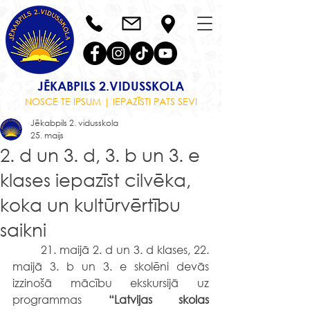
JĒKABPILS 2.VIDUSSKOLA
NOSCE TE IPSUM | IEPAZĪSTI PATS SEVI
Jēkabpils 2. vidusskola
25. maijs
2. d un 3. d, 3. b un 3. e
klases iepazīst cilvēka,
koka un kultūrvērtību
saikni
	21. maijā 2. d un 3. d klases, 22. 
maijā 3. b un 3. e skolēni devās 
izzinošā mācību ekskursijā uz 
programmas 
“Latvijas skolas 