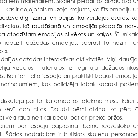
dātiem materiāliem. Skolēni piedalījās aizraujošā un
, kas ir ceļojošais muzeja krājums, veltīts emociju un
audzveidīgi izzināt emocijas, kā veidojas asaras, kas
cilvēkus, kā raudāšanā un emocijās piedalās nervu
kā atpazīstam emocijas cilvēkos un kaķos. 
Šī unikālā
 iepazīt dažādas emocijas, saprast to nozīmi un
ots.
īja vizuālus materiālus, izmēģināja dažādus rīkus,
. Bērniem bija iespēja arī praktiski izpaust emocijas
grinājumiem, kas palīdzēja labāk saprast pašiem
n sevī, gan citos. Daudzi bērni atzina, ka pēc šīs
lvēki raud ne tikai bēdu, bet arī prieka brīžos.
toriem par iespēju paplašināt bērnu redzesloku un
. Šādas nodarbības ir būtiskas skolēnu personības