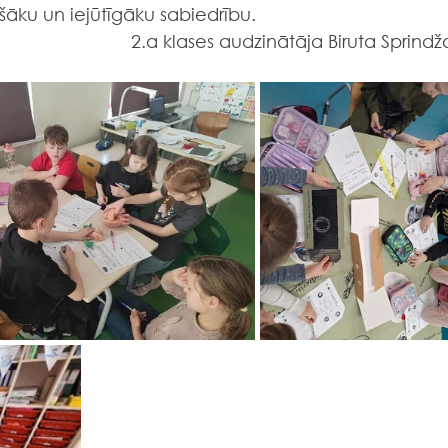
ošāku un iejūtīgāku sabiedrību.
2.a klases audzinātāja Biruta Sprindž