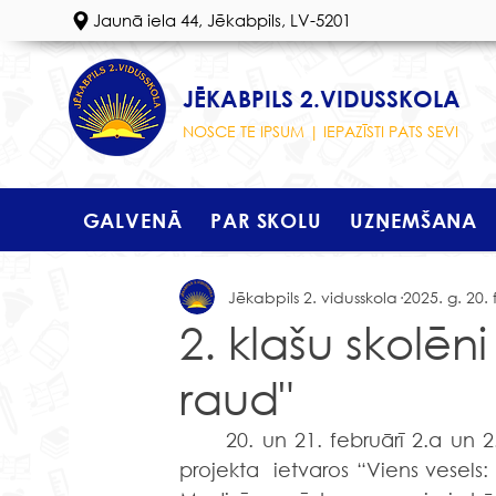
Jaunā iela 44, Jēkabpils, LV-5201
JĒKABPILS 2.VIDUSSKOLA
NOSCE TE IPSUM | IEPAZĪSTI PATS SEVI
GALVENĀ
PAR SKOLU
UZŅEMŠANA
Jēkabpils 2. vidusskola
2025. g. 20. 
2. klašu skolēn
raud"
	20. un 21. februārī 2.a un 2.b klases skolēniem bija lieliska iespēja iepazīties ar 
projekta  ietvaros “Viens vesels: