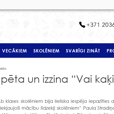
+371 203
VECĀKIEM
SKOLĒNIEM
SVARĪGI ZINĀT
PR
febr.
i pēta un izzina “Vai kaķi
 iekļaujoši mācību līdzekļi skolēniem” Paula Stradiņa