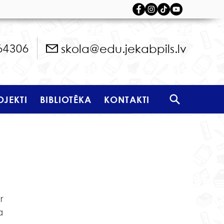
skola@edu.jekabpils.lv
64306
OJEKTI
BIBLIOTĒKA
KONTAKTI
 