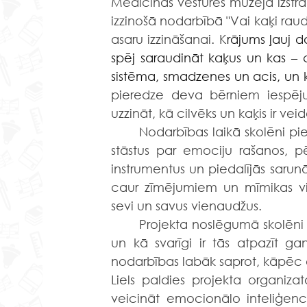
Medicīnas vēstures muzeja izstrā
izzinošā nodarbībā "Vai kaķi raud"
asaru izzināšanai. K
rājums ļauj d
spēj saraudināt kaķus un kas – 
sistēma, smadzenes un acis, un 
pieredze deva bērniem iespēju
uzzināt, kā cilvēks un kaķis ir veid
	Nodarbības laikā skolēni piedalījās dažādās interaktīvās aktivitātēs. Viņi klausījās 
stāstus par emociju rašanos, pēt
instrumentus un piedalījās sarunās
caur zīmējumiem un mīmikas vin
sevi un savus vienaudžus.
	Projekta noslēgumā skolēni diskutēja par to, kā emocijas ietekmē mūsu ikdienu 
un kā svarīgi ir tās atpazīt ga
nodarbības labāk saprot, kāpēc ci
Liels paldies projekta organiza
veicināt emocionālo inteliģenci