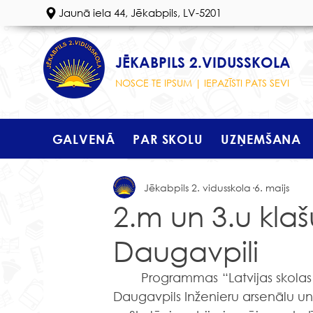
Jaunā iela 44, Jēkabpils, LV-5201
JĒKABPILS 2.VIDUSSKOLA
NOSCE TE IPSUM | IEPAZĪSTI PATS SEVI
GALVENĀ
PAR SKOLU
UZŅEMŠANA
Jēkabpils 2. vidusskola
6. maijs
2.m un 3.u kla
Daugavpili
	Programmas “Latvijas skolas soma” ietvaros  2.m un 3.u klases skolēni apmeklēja 
Daugavpils Inženieru arsenālu un