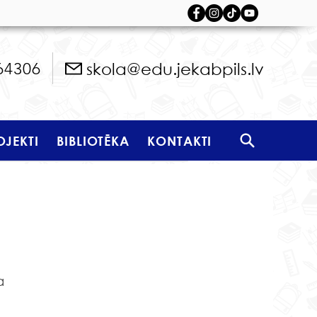
skola@edu.jekabpils.lv
64306
OJEKTI
BIBLIOTĒKA
KONTAKTI