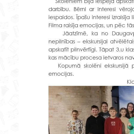
    Skolēniem bija iespēja apskat
darbību. Bērni ar interesi vēro
iespaidos. Īpašu interesi izraisīja
Filma raisīja emocijas, un pēc tā
    Jāatzīmē, ka no Daugavpils
nepilnības – ekskursijai atvēlētais
apskatīt pilnvērtīgi. Tāpat 3.u kl
kas mācību procesa ietvaros na
   Kopumā skolēni ekskursijā p
emocijas.
Kl