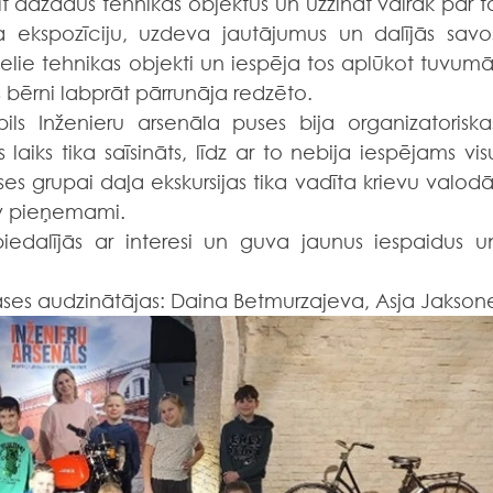
īt dažādus tehnikas objektus un uzzināt vairāk par to
ja ekspozīciju, uzdeva jautājumus un dalījās savos
 lielie tehnikas objekti un iespēja tos aplūkot tuvumā.
s bērni labprāt pārrunāja redzēto.
 Inženieru arsenāla puses bija organizatoriskas
 laiks tika saīsināts, līdz ar to nebija iespējams visu
ases grupai daļa ekskursijas tika vadīta krievu valodā,
v pieņemami.
iedalījās ar interesi un guva jaunus iespaidus un
ases audzinātājas: Daina Betmurzajeva, Asja Jakson