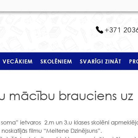
+371 203
VECĀKIEM
SKOLĒNIEM
SVARĪGI ZINĀT
PR
šu mācību brauciens uz
 noskatījās filmu “Meitene Dzinējsuns”.