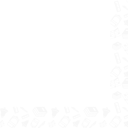
 pēdām
 Skolas