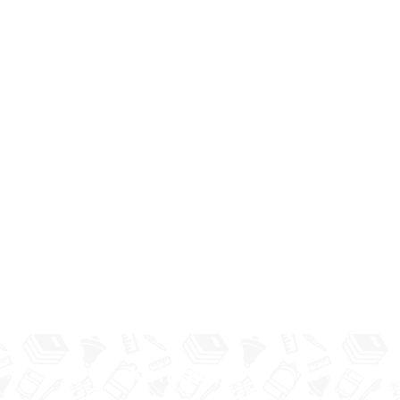
Sekojot vēstures
Kontakti
Programmas “Latvijas