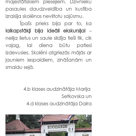
majestātiskiem plēsējiem. Dzīvnieku 
pasaules daudzveidība un kustība 
izraisīja skolēnos neviltotu sajūsmu.
	Īpašs prieks bija par to, ka 
laikapstākļi bija ideāli ekskursijai
 – 
nelija lietus un saule sildīja tieši tik, cik 
vajag, lai diena būtu patiesi 
izdevusies. Skolēni atgriezās mājās ar 
jauniem iespaidiem, zināšanām un 
smaidu sejā. 
4.b klases audzinātāja Marija 
Setkovska un
4.d klases audzinātāja Daira