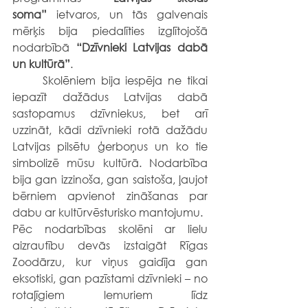
soma”
 ietvaros, un tās galvenais 
mērķis bija piedalīties izglītojošā 
nodarbībā 
“Dzīvnieki Latvijas dabā 
un kultūrā”
.
	Skolēniem bija iespēja ne tikai 
iepazīt dažādus Latvijas dabā 
sastopamus dzīvniekus, bet arī 
uzzināt, kādi dzīvnieki rotā dažādu 
Latvijas pilsētu ģerboņus un ko tie 
simbolizē mūsu kultūrā. Nodarbība 
bija gan izzinoša, gan saistoša, ļaujot 
bērniem apvienot zināšanas par 
dabu ar kultūrvēsturisko mantojumu.
Pēc nodarbības skolēni ar lielu 
aizrautību devās izstaigāt Rīgas 
Zoodārzu, kur viņus gaidīja gan 
eksotiski, gan pazīstami dzīvnieki – no 
rotaļīgiem lemuriem līdz 