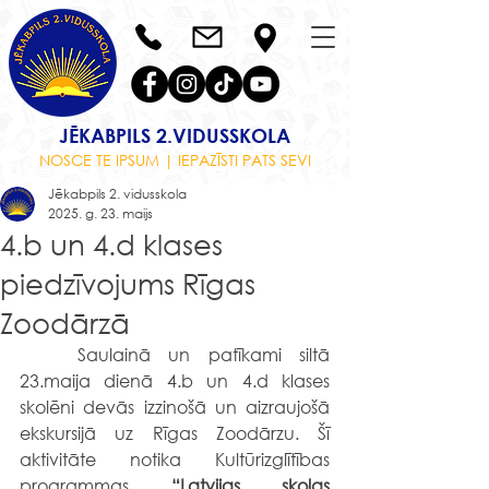
JĒKABPILS 2.VIDUSSKOLA
NOSCE TE IPSUM | IEPAZĪSTI PATS SEVI
Jēkabpils 2. vidusskola
2025. g. 23. maijs
4.b un 4.d klases
piedzīvojums Rīgas
Zoodārzā
	Saulainā un patīkami siltā 
23.maija dienā 4.b un 4.d klases 
skolēni devās izzinošā un aizraujošā 
ekskursijā uz Rīgas Zoodārzu. Šī 
aktivitāte notika Kultūrizglītības 
programmas 
“Latvijas skolas 