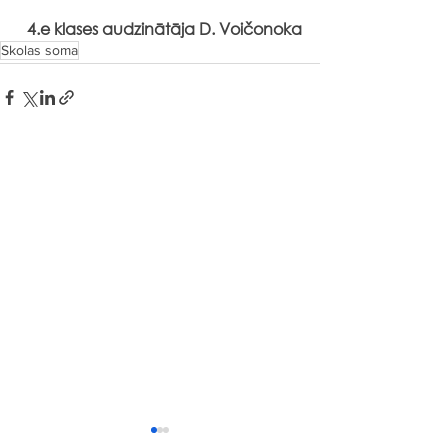
4.e klases audzinātāja D. Voičonoka
Skolas soma
Senās spēles “Sēļu sētā”