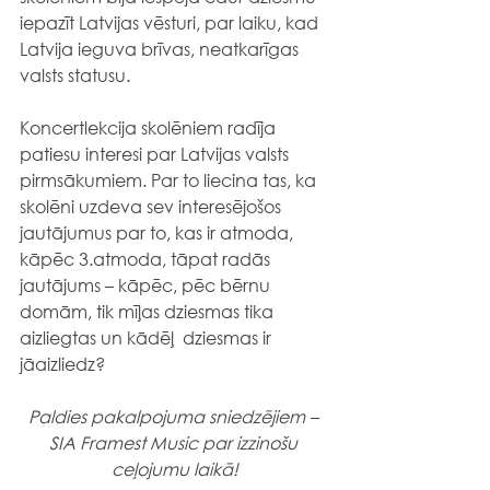
iepazīt Latvijas vēsturi, par laiku, kad 
Latvija ieguva brīvas, neatkarīgas 
valsts statusu.
Koncertlekcija skolēniem radīja 
patiesu interesi par Latvijas valsts 
pirmsākumiem. Par to liecina tas, ka 
skolēni uzdeva sev interesējošos 
jautājumus par to, kas ir atmoda,  
kāpēc 3.atmoda, tāpat radās 
jautājums – kāpēc, pēc bērnu 
domām, tik mīļas dziesmas tika 
aizliegtas un kādēļ  dziesmas ir 
jāaizliedz?
Paldies pakalpojuma sniedzējiem – 
SIA Framest Music par izzinošu 
ceļojumu laikā!