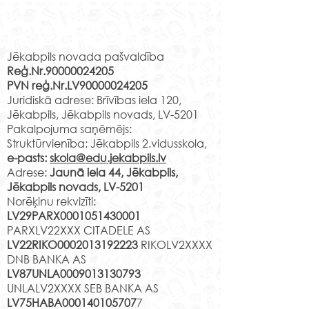
Ir klāt mācību gada
Rekvizīti
noslēgums. Ir paveikts liels
Jēkabpils novada pašvaldība
darbs un esam pelnījuši
Reģ.Nr.90000024205
atpūtu savu draugu un
PVN reģ.Nr.LV90000024205
klasesbiedru lokā. Tik sen
Nacionālā bot
Juridiskā adrese: Brīvības iela 120,
neesam kopā...
dārza apmeklē
Jēkabpils, Jēkabpils novads, LV-5201
Pakalpojuma saņēmējs:
Struktūrvienība: Jēkabpils 2.vidusskola,
e-pasts:
skola@edu.jekabpils.lv
Adrese:
Jaunā iela 44, Jēkabpils,
Jēkabpils novads, LV-5201
Norēķinu rekvizīti:
LV29PARX0001051430001
PARXLV22XXX CITADELE AS
LV22RIKO0002013192223
RIKOLV2XXXX
DNB BANKA AS
LV87UNLA0009013130793
UNLALV2XXXX SEB BANKA AS
LV75HABA000140105707
7