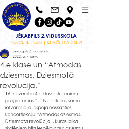
JĒKABPILS 2.VIDUSSKOLA
NOSCE TE IPSUM | IEPAZĪSTI PATS SEVI
Jēkabpils 2. vidusskola
2022. g. 7. janv.
4.e klase un “Atmodas
dziesmas. Dziesmotā
revolūcija.”
16. novembrī 4.e klases skolēniem 
programmas “Latvijas skolas soma” 
ietvaros bija iespēja noskatīties 
koncertlekciju “Atmodas dziesmas. 
Dziesmotā revolūcija”, kuras laikā 
skolēniem bija iespēja caur dziesmu 