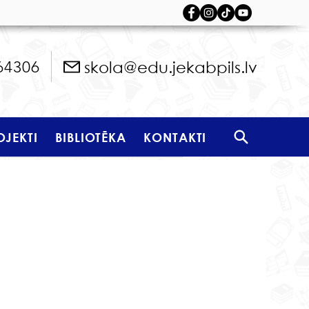
skola@edu.jekabpils.lv
64306
OJEKTI
BIBLIOTĒKA
KONTAKTI