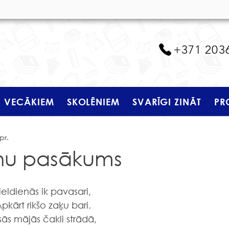
+371 203
VECĀKIEM
SKOLĒNIEM
SVARĪGI ZINĀT
PR
pr.
ienu pasākums
ieldienās ik pavasari,
pkārt rikšo zaķu bari.
sās mājās čakli strādā,