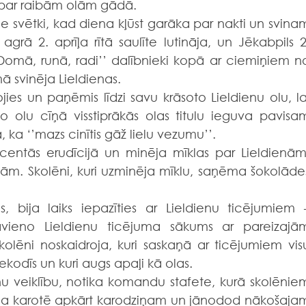
par raibām olām gādā.
rā 2. aprīļa rītā saulīte lutināja, un Jēkabpils 2.
’Domā, runā, radi’’ dalībnieki kopā ar ciemiņiem no
 svinēja Lieldienas.
bo olu cīņā visstiprākās olas titulu ieguva pavisam
 ka ‘’mazs cinītis gāž lielu vezumu’’.
. Skolēni, kuri uzminēja mīklu, saņēma šokolādes
vieno Lieldienu ticējuma sākums ar pareizajām
kolēni noskaidroja, kuri saskaņā ar ticējumiem visu
kodīs un kuri augs apaļi kā olas.
nu veiklību, notika komandu stafete, kurā skolēniem
liņa karotē apkārt karodziņam un jānodod nākošajam