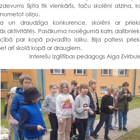
evums šķita tik vienkāršs, taču skolēni atzina, ka
nenometot oliņu.
isās aktivitātēs. Pasākuma noslēgumā katrs dalībnieks
ībā par kopā pavadīto laiku. Bija patiess prieks
 bet arī skolā kopā ar draugiem.
Interešu izglītības pedagogs Aiga Zvirbul