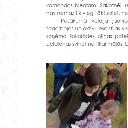
komandas biedram. Sākotnēji uzd
nav nemaz tik viegli ātri skriet, 
	Pasākumā valdīja jautrība un draudzīga konkurence, skolēni ar prieku 
sadarbojās un aktīvi iesaistījās v
saņēma šokolādes oliņas pateic
Lieldienas svinēt ne tikai mājās,