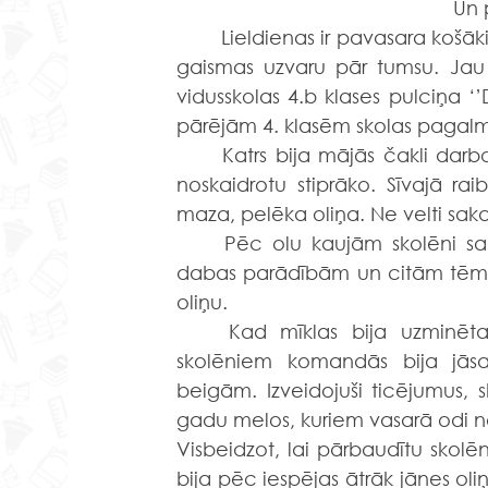
Un 
	Lieldienas ir pavasara košākie svētki, kad diena kļūst garāka par nakti un svinam 
gaismas uzvaru pār tumsu. Jau ag
vidusskolas 4.b klases pulciņa ‘
pārējām 4. klasēm skolas pagalmā
	Katrs bija mājās čakli darbojies un paņēmis līdzi savu krāsoto Lieldienu olu, lai 
noskaidrotu stiprāko. Sīvajā rai
maza, pelēka oliņa. Ne velti saka,
	Pēc olu kaujām skolēni sacentās erudīcijā un minēja mīklas par Lieldienām, 
dabas parādībām un citām tēmām
oliņu.
	Kad mīklas bija uzminētas, bija laiks iepazīties ar Lieldienu ticējumiem – 
skolēniem komandās bija jāsa
beigām. Izveidojuši ticējumus, s
gadu melos, kuriem vasarā odi ne
Visbeidzot, lai pārbaudītu skolē
bija pēc iespējas ātrāk jānes o