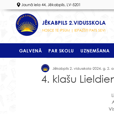
Jaunā iela 44, Jēkabpils, LV-5201
JĒKABPILS 2.VIDUSSKOLA
NOSCE TE IPSUM | IEPAZĪSTI PATS SEVI
GALVENĀ
PAR SKOLU
UZŅEMŠANA
Jēkabpils 2. vidusskola
2024. g. 2. a
4. klašu Lield
L
A
Vi