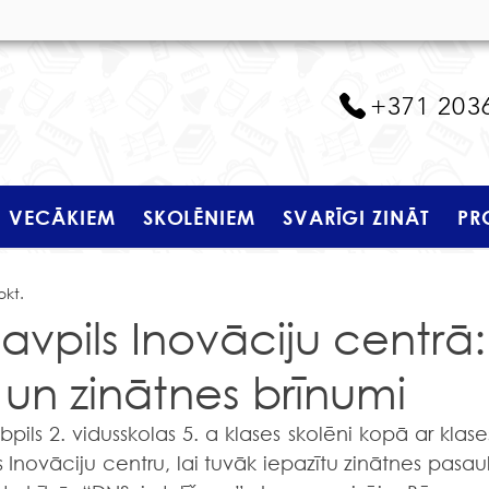
+371 203
VECĀKIEM
SKOLĒNIEM
SVARĪGI ZINĀT
PR
okt.
avpils Inovāciju centrā:
 un zinātnes brīnumi
novāciju centru, lai tuvāk iepazītu zinātnes pasauli