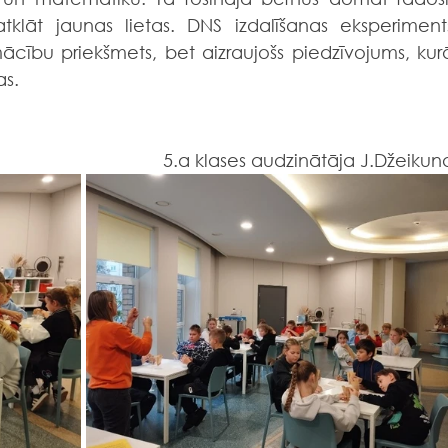
lāt jaunas lietas. DNS izdalīšanas eksperiments
mācību priekšmets, bet aizraujošs piedzīvojums, kurā
as.
5.a klases audzinātāja J.Džeikun