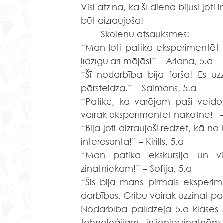
Visi atzina, ka šī diena bijusi ļo
būt aizraujoša!
	Skolēnu atsauksmes:
“Man ļoti patika eksperimentēt 
līdzīgu arī mājās!” – Ariana, 5.a
“Šī nodarbība bija forša! Es uz
pārsteidza.” – Saimons, 5.a
“Patika, ka varējām paši veido
vairāk eksperimentēt nākotnē!” –
“Bija ļoti aizraujoši redzēt, kā n
interesanta!” – Kirills, 5.a
“Man patika ekskursija un vis
zinātniekam!” – Sofija, 5.a
“Šis bija mans pirmais eksperime
darbības. Gribu vairāk uzzināt p
Nodarbība palīdzēja 5.a klases 
tehnoloģijām, inženierzinātnēm