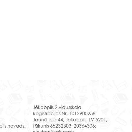
Kontakti
Jēkabpils 2.vidusskola
Reģistrācijas Nr. 1013900258
Jaunā iela 44, Jēkabpils, LV-5201,
ZOO – Kas tur dzī
rbībā rodas idejas
pils novads,
Tālrunis 65232303; 20364306;
elektroniskais pasts