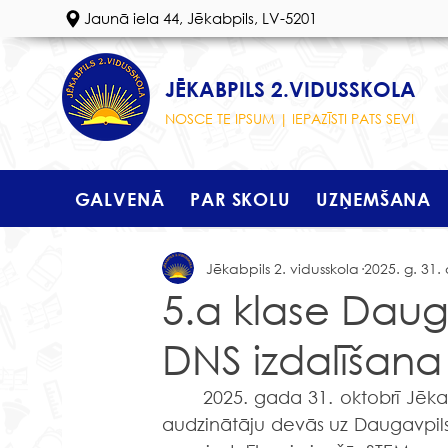
Jaunā iela 44, Jēkabpils, LV-5201
JĒKABPILS 2.VIDUSSKOLA
NOSCE TE IPSUM | IEPAZĪSTI PATS SEVI
GALVENĀ
PAR SKOLU
UZŅEMŠANA
Jēkabpils 2. vidusskola
2025. g. 31. 
5.a klase Daug
DNS izdalīšana
	2025. gada 31. oktobrī Jēkabpils 2. vidusskolas 5. a klases skolēni kopā ar klases 
audzinātāju devās uz Daugavpils I