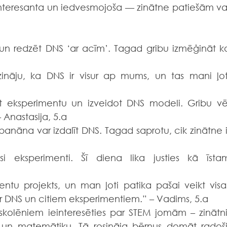
ti interesanta un iedvesmojoša — zinātne patiešām var
un redzēt DNS ‘ar acīm’. Tagad gribu izmēģināt ko
zināju, ka DNS ir visur ap mums, un tas mani ļoti
t eksperimentu un izveidot DNS modeli. Gribu vēl
 Anastasija, 5.a
o banāna var izdalīt DNS. Tagad saprotu, cik zinātne ir
i eksperimenti. Šī diena lika justies kā īstam
ntu projekts, un man ļoti patika pašai veikt visas
ar DNS un citiem eksperimentiem.” – Vadims, 5.a
skolēniem ieinteresēties par STEM jomām – zinātni,
 un matemātiku. Tā rosināja bērnus domāt radoši,