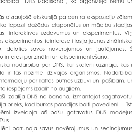
darbībā “DNS izdalīšana”, ko organizēja Bērnu un
atika iepazīt dažādus eksponātus un mācību stacijas,
as, interaktīvos uzdevumus un eksperimentus. Viņi
s eksperimentos, ieinteresēti lasīja jaunas zinātniskas
o, daloties savos novērojumos un jautājumos. Šī
nu interesi par zinātni un eksperimentēšanu.
a ir tās nozīme dzīvajos organismos. Nodarbības
 informāciju par katras būtnes uzbūvi un īpašībām, un
to iespējams izdalīt no augļiem.
a prieks, kad burkās parādījās balti pavedieni — īsts
ērni izveidoja arī pašu gatavotus DNS modeļus,
īšus.