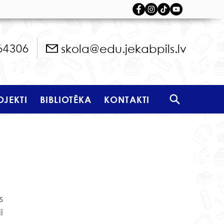
skola@edu.jekabpils.lv
64306
OJEKTI
BIBLIOTĒKA
KONTAKTI
 