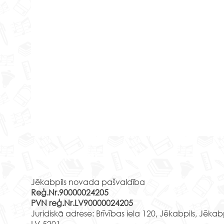
Rekvizīti
Jēkabpils novada pašvaldība
Reģ.Nr.90000024205
PVN reģ.Nr.LV90000024205
Sada
Juridiskā adrese: Brīvības iela 120, Jēkabpils, Jēkab
LV-5201