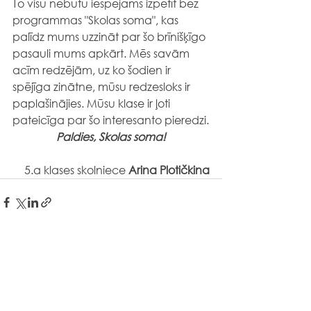
To visu nebūtu iespējams izpētīt bez 
programmas "Skolas soma", kas 
palīdz mums uzzināt par šo brīnišķīgo 
pasauli mums apkārt. Mēs savām 
acīm redzējām, uz ko šodien ir 
spējīga zinātne, mūsu redzesloks ir 
paplašinājies. Mūsu klase ir ļoti 
pateicīga par šo interesanto pieredzi.
Paldies, Skolas soma!
5.a klases skolniece 
Arina Plotičkina