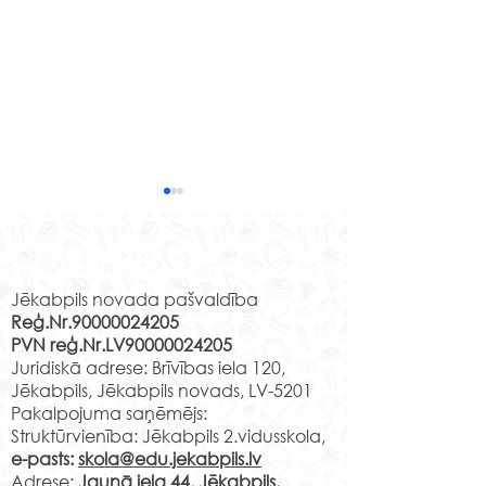
Liepājas teātra
7.a un 7.c klase
mācībizrādi “Kā top
piedalījās digit
Rekvizīti
Izrāde?”
pasakumā “Tik
27. maijā 4.c klases skolēni
“Teātra izrāde m
vieta – Rīgas pi
noskatījās projekta Latvijas
bet dažreiz bija
Jēkabpils novada pašvaldība
teatris.”
Reģ.Nr.90000024205
skolas soma ietvaros
nesaprotami, par 
PVN reģ.Nr.LV90000024205
piedāvāto Liepājas teātra
runāts. Interesanti
Juridiskā adrese: Brīvības iela 120,
mācībizrādi “Kā top
atgriezties senā 
Jēkabpils, Jēkabpils novads, LV-5201
Izrāde?” Tas...
paskatīties, kā ...
Pakalpojuma saņēmējs:
Struktūrvienība: Jēkabpils 2.vidusskola,
e-pasts:
skola@edu.jekabpils.lv
Adrese:
Jaunā iela 44, Jēkabpils,