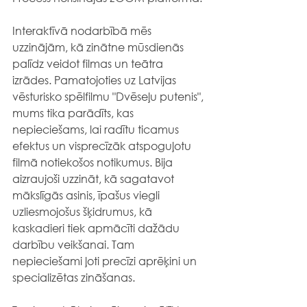
Interaktīvā nodarbībā mēs 
uzzinājām, kā zinātne mūsdienās 
palīdz veidot filmas un teātra 
izrādes. Pamatojoties uz Latvijas 
vēsturisko spēlfilmu "Dvēseļu putenis", 
mums tika parādīts, kas 
nepieciešams, lai radītu ticamus 
efektus un visprecīzāk atspoguļotu 
filmā notiekošos notikumus. Bija 
aizraujoši uzzināt, kā sagatavot 
mākslīgās asinis, īpašus viegli 
uzliesmojošus šķidrumus, kā 
kaskadieri tiek apmācīti dažādu 
darbību veikšanai. Tam 
nepieciešami ļoti precīzi aprēķini un 
specializētas zināšanas.