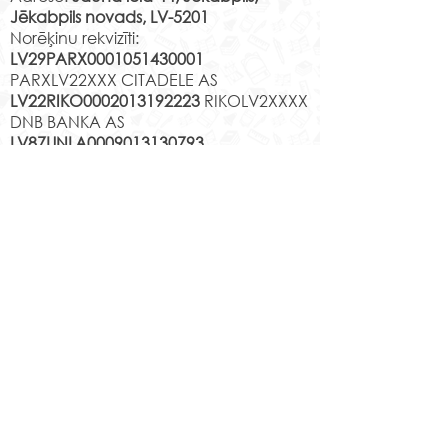
Jēkabpils novads, LV-5201
Norēķinu rekvizīti:
LV29PARX0001051430001
PARXLV22XXX CITADELE AS
LV22RIKO0002013192223
RIKOLV2XXXX
DNB BANKA AS
LV87UNLA0009013130793
UNLALV2XXXX SEB BANKA AS
LV75HABA000140105707
7
HABALV22XXX SWEDBANKA AS
Kontakti
Jēkabpils 2.vidusskola
Reģistrācijas Nr.
1013900258
Jaunā iela 44, Jēkabpils, LV-5201,
Tālrunis
65232303
;
20364306
;
elektroniskais pasts
skola@edu.jekabpils.lv
Mājas lapa:
www.2vsk.edu.lv