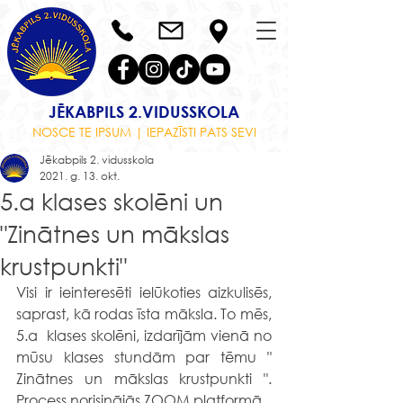
JĒKABPILS 2.VIDUSSKOLA
NOSCE TE IPSUM | IEPAZĪSTI PATS SEVI
Jēkabpils 2. vidusskola
2021. g. 13. okt.
5.a klases skolēni un
"Zinātnes un mākslas
krustpunkti"
Visi ir ieinteresēti ielūkoties aizkulisēs, 
saprast, kā rodas īsta māksla. To mēs, 
5.a  klases skolēni, izdarījām vienā no 
mūsu klases stundām par tēmu " 
Zinātnes un mākslas krustpunkti ". 
Process norisinājās ZOOM platformā.