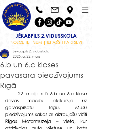
JĒKABPILS 2.VIDUSSKOLA
NOSCE TE IPSUM | IEPAZĪSTI PATS SEVI
Jēkabpils 2. vidusskola
2025. g. 22. maijs
6.b un 6.c klases
pavasara piedzīvojums
Rīgā
	22. maija rītā 6.b un 6.c klase 
devās mācību ekskursijā uz 
galvaspilsētu Rīgu. Mūsu 
piedzīvojums sākās ar aizraujošu vizīti 
Rīgas Motormuzejā – vietā, kur 
atdzīvojas auto vēsture un katrs 