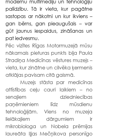
modernu multimediju un tehnoloģiju 
palīdzību. Tā ir vieta, kur pagātne 
sastopas ar nākotni un kur ikviens – 
gan bērns, gan pieaugušais – var 
gūt jaunus iespaidus, zināšanas un 
pat iedvesmu.
Pēc vizītes Rīgas Motormuzejā mūsu 
nākamais pieturas punkts bija Paula 
Stradiņa Medicīnas vēstures muzejs – 
vieta, kur zinātne un cilvēka ķermenis 
atklājas pavisam citā gaismā.
	Muzejs stāsta par medicīnas 
attīstības ceļu cauri laikiem – no 
senajiem dziedniecības 
paņēmieniem līdz mūsdienu 
tehnoloģijām. Viens no muzeja 
lielākajiem dārgumiem ir 
mikrobiologa un Nobela prēmijas 
laureāta Iļjas Mečņikova personīgo 