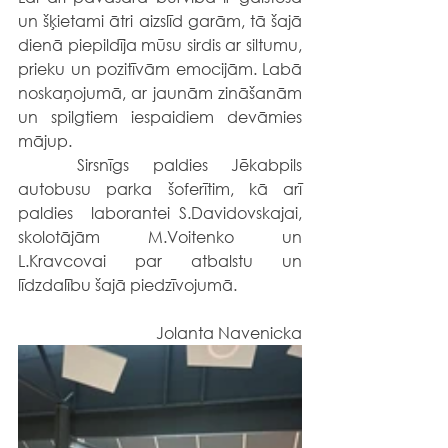
un šķietami ātri aizslīd garām, tā šajā 
dienā piepildīja mūsu sirdis ar siltumu, 
prieku un pozitīvām emocijām. Labā 
noskaņojumā, ar jaunām zināšanām 
un spilgtiem iespaidiem devāmies 
mājup.
	Sirsnīgs paldies Jēkabpils 
autobusu parka šoferītim, kā arī 
paldies  laborantei S.Davidovskajai, 
skolotājām M.Voitenko un 
L.Kravcovai par atbalstu un 
līdzdalību šajā piedzīvojumā.
Jolanta Navenicka