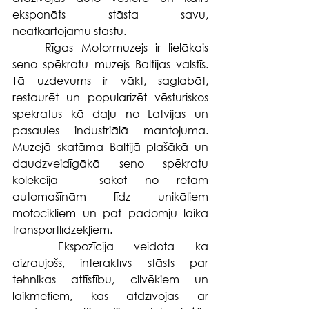
eksponāts stāsta savu, 
neatkārtojamu stāstu.
	Rīgas Motormuzejs ir lielākais 
seno spēkratu muzejs Baltijas valstīs. 
Tā uzdevums ir vākt, saglabāt, 
restaurēt un popularizēt vēsturiskos 
spēkratus kā daļu no Latvijas un 
pasaules industriālā mantojuma. 
Muzejā skatāma Baltijā plašākā un 
daudzveidīgākā seno spēkratu 
kolekcija – sākot no retām 
automašīnām līdz unikāliem 
motocikliem un pat padomju laika 
transportlīdzekļiem.
	Ekspozīcija veidota kā 
aizraujošs, interaktīvs stāsts par 
tehnikas attīstību, cilvēkiem un 
laikmetiem, kas atdzīvojas ar 