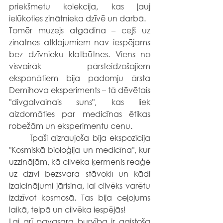
priekšmetu kolekcija, kas ļauj 
ielūkoties zinātnieka dzīvē un darbā.
Tomēr muzejs atgādina – ceļš uz 
zinātnes atklājumiem nav iespējams 
bez dzīvnieku klātbūtnes. Viens no 
visvairāk pārsteidzošajiem 
eksponātiem bija padomju ārsta 
Demihova eksperiments – tā dēvētais 
"divgalvainais suns", kas liek 
aizdomāties par medicīnas ētikas 
robežām un eksperimentu cenu.
	Īpaši aizraujoša bija ekspozīcija 
"Kosmiskā bioloģija un medicīna", kur 
uzzinājām, kā cilvēka ķermenis reaģē 
uz dzīvi bezsvara stāvoklī un kādi 
izaicinājumi jārisina, lai cilvēks varētu 
izdzīvot kosmosā. Tas bija ceļojums 
laikā, telpā un cilvēka iespējās!
Lai arī pavasara burvība ir gaistoša 