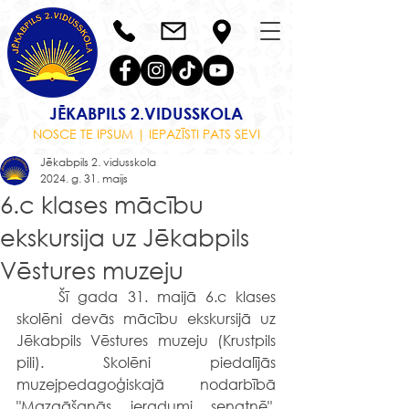
JĒKABPILS 2.VIDUSSKOLA
NOSCE TE IPSUM | IEPAZĪSTI PATS SEVI
Jēkabpils 2. vidusskola
2024. g. 31. maijs
6.c klases mācību
ekskursija uz Jēkabpils
Vēstures muzeju
	Šī gada 31. maijā 6.c klases 
skolēni devās mācību ekskursijā uz 
Jēkabpils Vēstures muzeju (Krustpils 
pili). Skolēni piedalījās 
muzejpedagoģiskajā nodarbībā 
"Mazgāšanās ieradumi senatnē". 