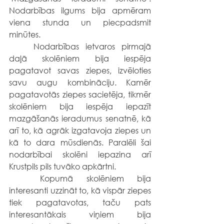
Nodarbības ilgums bija apmēram 
viena stunda un piecpadsmit 
minūtes.
	Nodarbības ietvaros pirmajā 
daļā skolēniem bija iespēja 
pagatavot savas ziepes, izvēloties 
savu augu kombināciju. Kamēr 
pagatavotās ziepes sacietēja, tikmēr 
skolēniem bija iespēja iepazīt 
mazgāšanās ieradumus senatnē, kā 
arī to, kā agrāk izgatavoja ziepes un 
kā to dara mūsdienās. Paralēli šai 
nodarbībai skolēni iepazina arī 
Krustpils pils tuvāko apkārtni. 
	Kopumā skolēniem bija 
interesanti uzzināt to, kā vispār ziepes 
tiek pagatavotas, taču pats 
interesantākais viņiem bija 