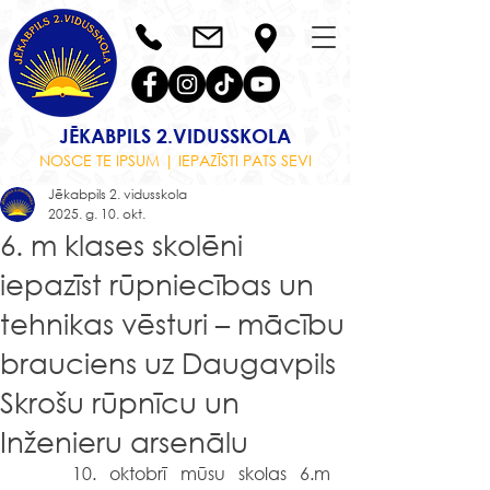
JĒKABPILS 2.VIDUSSKOLA
NOSCE TE IPSUM | IEPAZĪSTI PATS SEVI
Jēkabpils 2. vidusskola
2025. g. 10. okt.
6. m klases skolēni
iepazīst rūpniecības un
tehnikas vēsturi – mācību
brauciens uz Daugavpils
Skrošu rūpnīcu un
Inženieru arsenālu
	10. oktobrī mūsu skolas 6.m 