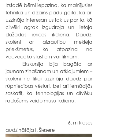
Izstādē bērni iepazina, kā mainījusies 
tehnika un dizains gadu gaitā, kā arī 
uzzināja interesantus faktus par to, kā 
cilvēki agrāk izgudroja un lietoja 
dažādas ierīces ikdienā. Daudzi 
skolēni ar aizrautību meklēja 
priekšmetus, ko atpazina no 
vecvecāku stāstiem vai filmām.
	Ekskursija bija bagāta ar 
jaunām zināšanām un atklājumiem – 
skolēni ne tikai uzzināja daudz par 
rūpniecības vēsturi, bet arī iemācījās 
saskatīt, kā tehnoloģijas un cilvēku 
radošums veido mūsu ikdienu.
                                                   6. m klases 
audzinātāja I. Šlesere