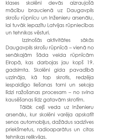
klases skolēni devās aizraujošā 
mācību braucienā uz Daugavpils 
skrošu rūpnīcu un Inženieru arsenālu, 
lai tuvāk iepazītu Latvijas rūpniecības 
un tehnikas vēsturi.
	Izzinošās aktivitātes  sākās 
Daugavpils skrošu rūpnīcā – vienā no 
senākajām šāda veida rūpnīcām 
Eiropā, kas darbojas jau kopš 19. 
gadsimta. Skolēni gida pavadībā 
uzzināja, kā top skrotis, redzēja 
iespaidīgo liešanas torni un sekoja 
līdzi ražošanas procesam – no svina 
kausēšanas līdz gatavām skrotīm.
	Tālāk ceļš veda uz Inženieru 
arsenālu, kur skolēni varēja apskatīt 
senos automobiļus, dažādus sadzīves 
priekšmetus, radioaparātus un citas 
tehnikas relikvijas.