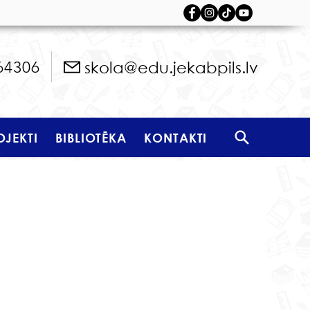
skola@edu.jekabpils.lv
64306
OJEKTI
BIBLIOTĒKA
KONTAKTI