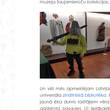
muzeja šaujamieroču kolekcijas, k
Un vēl mēs apmeklējam Latvijas 
universāla 
zinātniskā
bibliotēka
.
jaunā ēka durvis lasītājiem vēra
gadsimta pasaules 10 lielākajā