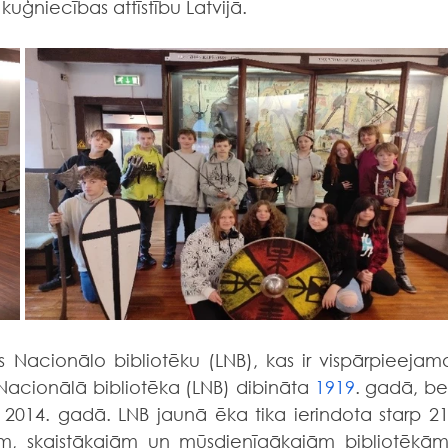
uģniecības attīstību Latvijā.
Nacionālo bibliotēku (LNB), kas ir vispārpieejama
 Nacionālā bibliotēka (LNB) dibināta 
1919
. gadā, bet
 2014. gadā. LNB jaunā ēka tika ierindota starp 21.
m, skaistākajām un mūsdienīgākajām bibliotēkām.