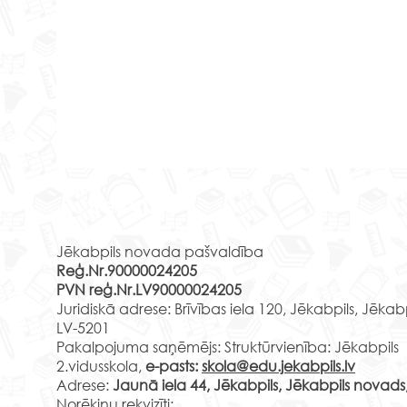
Kultūrizglītības programmas
“Apk
"Latvijas skolas soma"
Rekvizīti
Prog
peigades atspogoļojums
soma
Jēkabpils 2. vidusskolas 8.d
Jēkabpils novada pašvaldība
pama
klasē
Reģ.Nr.90000024205
izglī
PVN reģ.Nr.LV90000024205
pieda
Juridiskā adrese: Brīvības iela 120, Jēkabpils, Jēkab
LV-5201
Pakalpojuma saņēmējs: Struktūrvienība: Jēkabpils
2.vidusskola,
e-pasts:
skola@edu.jekabpils.lv
Adrese:
Jaunā iela 44, Jēkabpils, Jēkabpils novads
Norēķinu rekvizīti: