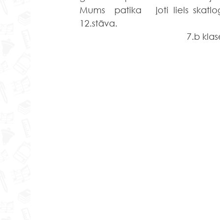
Mums  patika   ļoti liels skat
12.stāva.
7.b kla