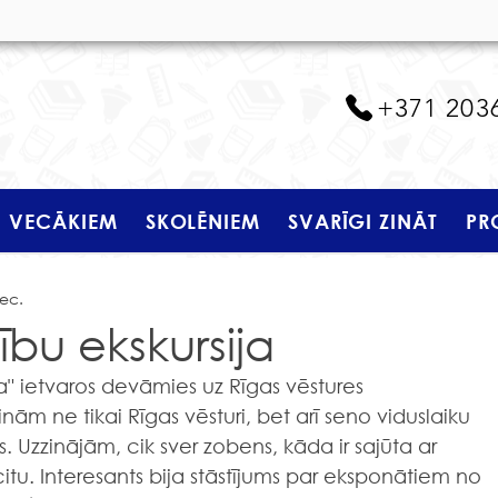
+371 203
VECĀKIEM
SKOLĒNIEM
SVARĪGI ZINĀT
PR
dec.
bu ekskursija
" ietvaros devāmies uz Rīgas vēstures 
nām ne tikai Rīgas vēsturi, bet arī seno viduslaiku 
. Uzzinājām, cik sver zobens, kāda ir sajūta ar 
tu. Interesants bija stāstījums par eksponātiem no 