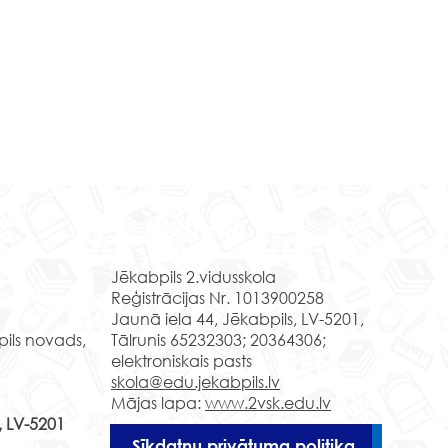
ārt pasaulei”
Kontakti
rammas “Latvijas skolas
” ietvaros speciālās
Jēkabpils 2.vidusskola
tizglītības programmas
Reģistrācijas Nr. 1013900258
tojamajiem bija iespēja
Jaunā iela 44, Jēkabpils, LV-5201,
līties attālinātā...
pils novads,
Tālrunis 65232303; 20364306;
elektroniskais pasts
Meistardarbnīca Kr
skola@edu.jekabpils.lv
pilī.
Mājas lapa:
www.2vsk.edu.lv
, LV-5201
Sīkdatņu privātuma politika