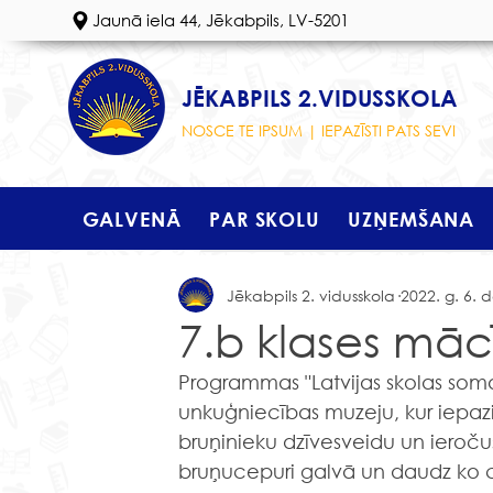
Jaunā iela 44, Jēkabpils, LV-5201
JĒKABPILS 2.VIDUSSKOLA
NOSCE TE IPSUM | IEPAZĪSTI PATS SEVI
GALVENĀ
PAR SKOLU
UZŅEMŠANA
Jēkabpils 2. vidusskola
2022. g. 6. 
7.b klases mācī
Programmas "Latvijas skolas soma
unkuģniecības muzeju, kur 
iepazi
bruņinieku dzīvesveidu un ieročus
bruņucepuri galvā un daudz ko ci