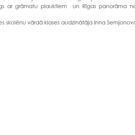
logs ar grāmatu plauktiem  un Rīgas panorāma no
ses skolēnu vārdā klases audzinātāja Inna Semjonov