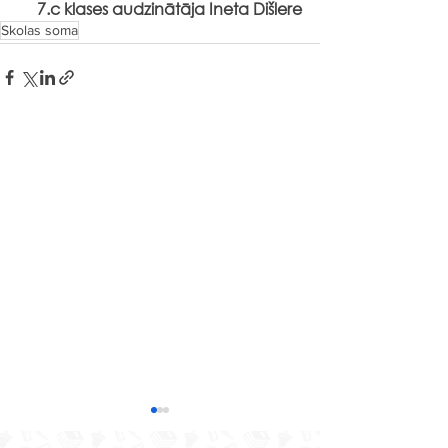
7.c klases audzinātāja Ineta Dišlere
Skolas soma
Senās spēles “Sēļu sētā”