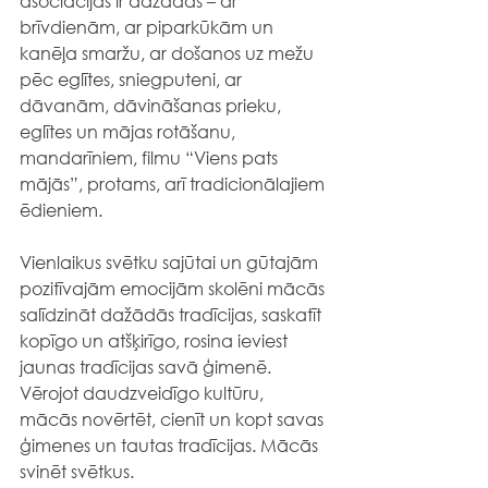
asociācijas ir dažādas – ar 
brīvdienām, ar piparkūkām un 
kanēļa smaržu, ar došanos uz mežu 
pēc eglītes, sniegputeni, ar 
dāvanām, dāvināšanas prieku, 
eglītes un mājas rotāšanu, 
mandarīniem, filmu “Viens pats 
mājās”, protams, arī tradicionālajiem 
ēdieniem.
Vienlaikus svētku sajūtai un gūtajām 
pozitīvajām emocijām skolēni mācās 
salīdzināt dažādās tradīcijas, saskatīt 
kopīgo un atšķirīgo, rosina ieviest 
jaunas tradīcijas savā ģimenē. 
Vērojot daudzveidīgo kultūru, 
mācās novērtēt, cienīt un kopt savas 
ģimenes un tautas tradīcijas. Mācās 
svinēt svētkus.