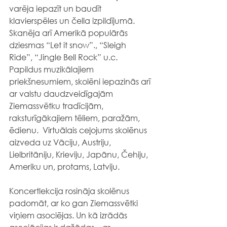
varēja iepazīt un baudīt 
klavierspēles un čella izpildījumā.  
Skanēja arī Amerikā populārās 
dziesmas “Let it snow”., “Sleigh 
Ride”, “Jingle Bell Rock” u.c. 
Papildus muzikālajiem 
priekšnesumiem, skolēni iepazinās arī 
ar valstu daudzveidīgajām 
Ziemassvētku tradīcijām, 
raksturīgākajiem tēliem, paražām, 
ēdienu.  Virtuālais ceļojums skolēnus 
aizveda uz Vāciju, Austriju, 
Lielbritāniju, Krieviju, Japānu, Čehiju, 
Ameriku un, protams, Latviju.
Koncertlekcija rosināja skolēnus 
padomāt, ar ko gan Ziemassvētki 
viņiem asociējas. Un kā izrādās 