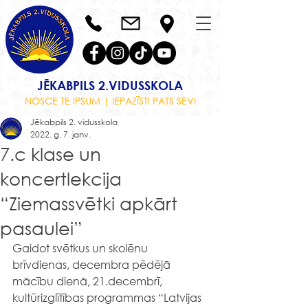
JĒKABPILS 2.VIDUSSKOLA
NOSCE TE IPSUM | IEPAZĪSTI PATS SEVI
Jēkabpils 2. vidusskola
2022. g. 7. janv.
7.c klase un
koncertlekcija
“Ziemassvētki apkārt
pasaulei”
Gaidot svētkus un skolēnu 
brīvdienas, decembra pēdējā 
mācību dienā, 21.decembrī,  
kultūrizglītības programmas “Latvijas 