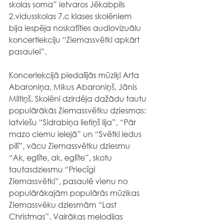
skolas soma” ietvaros Jēkabpils 
2.vidusskolas 7.c klases skolēniem 
bija iespēja noskatīties audiovizuālu 
koncertlekciju “Ziemassvētki apkārt 
pasaulei”.
Koncerlekcijā piedalījās mūziķi Arta 
Abaroniņa, Mikus Abaroniņš, Jānis 
Miltiņš. Skolēni dzirdēja dažādu tautu 
populārākās Ziemassvētku dziesmas: 
latviešu “Sidrabiņa lietiņš lija”, “Pār 
mazo ciemu ielejā” un “Svētki ledus 
pilī”, vācu Ziemassvētku dziesmu 
“Ak, eglīte, ak, eglīte”, skotu 
tautasdziesmu “Priecīgi 
Ziemassvētki”, pasaulē vienu no 
populārākajām populārās mūzikas 
Ziemassvēku dziesmām “Last 
Christmas”. Vairākas melodijas 