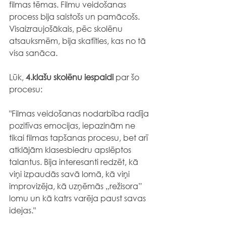
filmas tēmas. Filmu veidošanas 
process bija saistošs un pamācošs. 
Visaizraujošākais, pēc skolēnu 
atsauksmēm, bija skatīties, kas no tā 
visa sanāca.
Lūk, 
4.klašu skolēnu iespaidi
 par šo 
procesu:
"Filmas veidošanas nodarbība radīja 
pozitīvas emocijas, iepazinām ne 
tikai filmas tapšanas procesu, bet arī 
atklājām klasesbiedru apslēptos 
talantus. Bija interesanti redzēt, kā 
viņi izpaudās savā lomā, kā viņi 
improvizēja, kā uzņēmās „režisora” 
lomu un kā katrs varēja paust savas 
idejas."