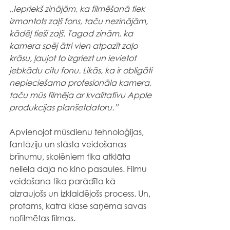
,,Iepriekš zinājām, ka filmēšanā tiek 
izmantots zaļš fons, taču nezinājām, 
kādēļ tieši zaļš. Tagad zinām, ka 
kamera spēj ātri vien atpazīt zaļo 
krāsu, ļaujot to izgriezt un ievietot 
jebkādu citu fonu. Likās, ka ir obligāti 
nepieciešama profesionāla kamera, 
taču mūs filmēja ar kvalitatīvu Apple 
produkcijas planšetdatoru.”
Apvienojot mūsdienu tehnoloģijas, 
fantāziju un stāsta veidošanas 
brīnumu, skolēniem tika atklāta 
neliela daļa no kino pasaules. Filmu 
veidošana tika parādīta kā 
aizraujošs un izklaidējošs process. Un, 
protams, katra klase saņēma savas 
nofilmētas filmas.