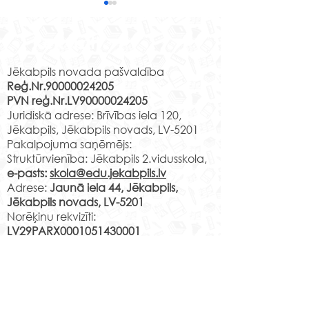
Svētku noskaņu
Saldumu ražotn
koncertā
iepazīstot
Rekvizīti
Programmas „Latvijas
Piektdien, 22. nov
skolas soma” ietvaros
un 2.b klases skol
Jēkabpils novada pašvaldība
Reģ.Nr.90000024205
22.decembrī 2.a un
Jēkabpils 2. vidus
PVN reģ.Nr.LV90000024205
speciālās izglītības klases
kopā ar klases
Juridiskā adrese: Brīvības iela 120,
skolēni apmeklēja svētku
audzinātājām de
Jēkabpils, Jēkabpils novads, LV-5201
noskaņu koncertu, kurā...
„Skrīveru saldumu”
Pakalpojuma saņēmējs:
Struktūrvienība: Jēkabpils 2.vidusskola,
e-pasts:
skola@edu.jekabpils.lv
Adrese:
Jaunā iela 44, Jēkabpils,
Jēkabpils novads, LV-5201
Norēķinu rekvizīti:
LV29PARX0001051430001
PARXLV22XXX CITADELE AS
LV22RIKO0002013192223
RIKOLV2XXXX
DNB BANKA AS
LV87UNLA0009013130793
UNLALV2XXXX SEB BANKA AS