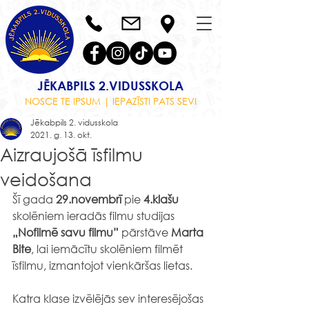
JĒKABPILS 2.VIDUSSKOLA
NOSCE TE IPSUM | IEPAZĪSTI PATS SEVI
Jēkabpils 2. vidusskola
2021. g. 13. okt.
Aizraujošā īsfilmu
veidošana
Šī gada 
29.novembrī
 pie 
4.klašu
skolēniem ieradās filmu studijas 
„Nofilmē savu filmu”
 pārstāve 
Marta 
Bite
, lai iemācītu skolēniem filmēt 
īsfilmu, izmantojot vienkāršas lietas.
Katra klase izvēlējās sev interesējošas 