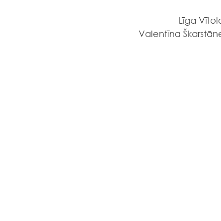
Līga Vītol
Valentīna Škarstān