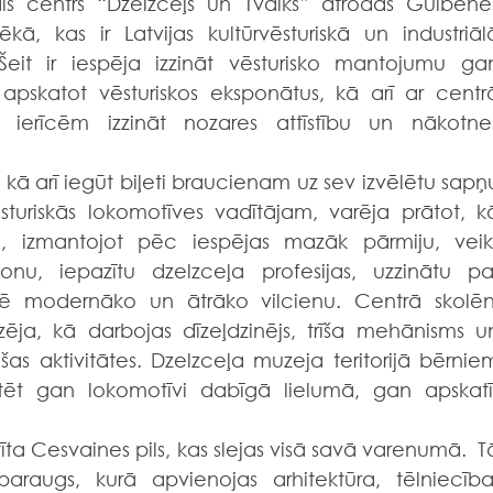
īvais centrs “Dzelzceļš un Tvaiks” atrodas Gulbenes
kā, kas ir Latvijas kultūrvēsturiskā un industriālā
Šeit ir iespēja izzināt vēsturisko mantojumu gan
 apskatot vēsturiskos eksponātus, kā arī ar centrā
m ierīcēm izzināt nozares attīstību un nākotnes
, kā arī iegūt biļeti braucienam uz sev izvēlētu sapņu
sturiskās lokomotīves vadītājam, varēja prātot, kā
, izmantojot pēc iespējas mazāk pārmiju, veikt
nu, iepazītu dzelzceļa profesijas, uzzinātu par
lē modernāko un ātrāko vilcienu. Centrā skolēni 
ēja, kā darbojas dīzeļdzinējs, trīša mehānisms un
šas aktivitātes. Dzelzceļa muzeja teritorijā bērniem
tēt gan lokomotīvi dabīgā lielumā, gan apskatīt
ta Cesvaines pils, kas slejas visā savā varenumā.  Tā
araugs, kurā apvienojas arhitektūra, tēlniecība,