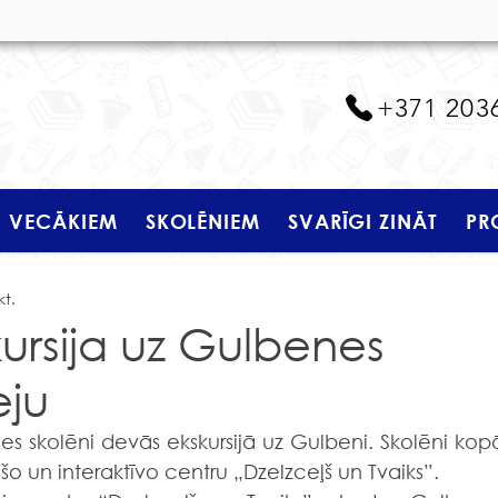
+371 203
VECĀKIEM
SKOLĒNIEM
SVARĪGI ZINĀT
PR
kt.
kursija uz Gulbenes
eju
šo un interaktīvo centru „Dzelzceļš un Tvaiks”.