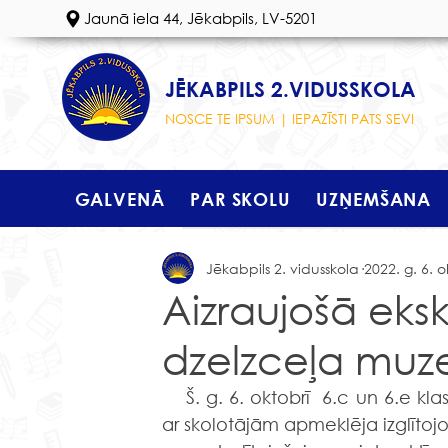
Jaunā iela 44, Jēkabpils, LV-5201
JĒKABPILS 2.VIDUSSKOLA
NOSCE TE IPSUM | IEPAZĪSTI PATS SEVI
GALVENĀ
PAR SKOLU
UZŅEMŠANA
Jēkabpils 2. vidusskola
2022. g. 6. o
Aizraujošā eks
dzelzceļa muz
    Š. g. 6. oktobrī  6.c un 6.e klases skolēni devās ekskursijā uz Gulbeni. Skolēni kopā 
ar skolotājām apmeklēja izglītojo