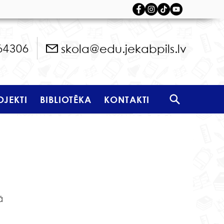
skola@edu.jekabpils.lv
64306
OJEKTI
BIBLIOTĒKA
KONTAKTI