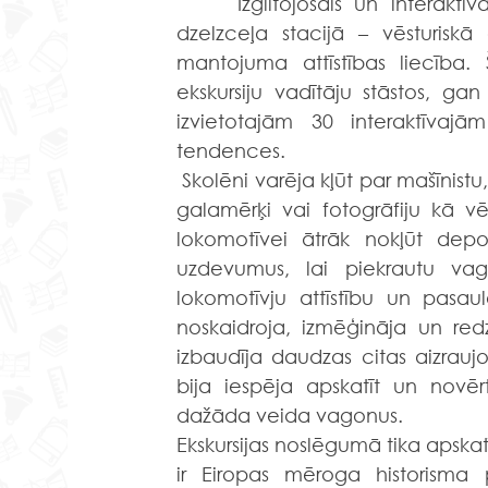
Izglītojošais un interakt
dzelzceļa stacijā – vēsturiskā ē
mantojuma attīstības liecība. 
ekskursiju vadītāju stāstos, gan
izvietotajām 30 interaktīvajā
tendences.
Skolēni varēja kļūt par mašīnistu
galamērķi vai fotogrāfiju kā vē
lokomotīvei ātrāk nokļūt depo
uzdevumus, lai piekrautu vago
lokomotīvju attīstību un pasau
noskaidroja, izmēģināja un redz
izbaudīja daudzas citas aizraujo
bija iespēja apskatīt un novēr
dažāda veida vagonus.
Ekskursijas noslēgumā tika apskatī
ir Eiropas mēroga historisma p