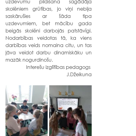
uzdevumu pildīšana sagādāja 
skolēniem grūtības, jo viņi nebija 
saskārušies ar šāda tipa 
uzdevumiem, bet mācību gada 
beigās skolēni darbojās patstāvīgi. 
Nodarbības veidotas tā, ka viens 
darbības veids nomaina citu, un tas 
ļāva veidot darbu dinamiskāku un 
mazāk nogurdinošu. 
Interešu izglītības pedagogs 
J.Džeikuna