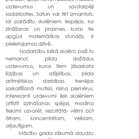
uzdevumus un savstarpēji 
sadarboties. Saturs var tikt izmantots, 
lai parādītu skolēniem iespējas, ka 
zināšanas un prasmes, kuras tie 
apgūst matemātikas stundās, ir 
pielietojamas dzīvē. 
	 Nodarbību laikā skolēni, paši to 
nemanot, pilda dažādus 
uzdevumus, kuros tiem jāsaskata 
līdzības un atšķirības, pilda 
aritmētiskas darbības, trenējas 
saskaitīšanā mutiski, risina piemērus. 
Interesanti uzdevumi liek skolēniem 
attīstīt izzināšanas spējas, modina 
tieksmi uzvarēt, rezultātā- vēlmi būt 
ātram, koncentrētam, veiklam, 
atjautīgam. 
	Mācību gada sākumā daudzu 