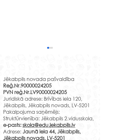
Rekvizīti
Jēkabpils novada pašvaldība
Reģ.Nr.90000024205
PVN reģ.Nr.LV90000024205
“Teici, teici, valodiņa!”
Scratch pulciņ
Juridiskā adrese: Brīvības iela 120,
radošais un darbīgais
dalībnieki prez
Jēkabpils, Jēkabpils novads, LV-5201
gads
savas spēles
Pakalpojuma saņēmējs:
Struktūrvienība: Jēkabpils 2.vidusskola,
e-pasts:
skola@edu.jekabpils.lv
Adrese:
Jaunā iela 44, Jēkabpils,
Jēkabpils novads, LV-5201