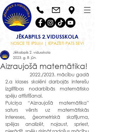
JĒKABPILS 2.VIDUSSKOLA
NOSCE TE IPSUM | IEPAZĪSTI PATS SEVI
Jēkabpils 2. vidusskola
2023. g. 8. jūn.
Aizraujošā matemātika!
2022./2023. mācību gadā 
2.a klases skolēni darbojās interešu 
izglītības nodarbībās matemātisko 
spēju attīstīšanai.
Pulciņa “Aizraujošā matemātika” 
saturs vērsts uz matemātiskās 
intereses, ģeometriskā skatījuma, 
spējas analizēt, nojaust, spriest, 
pierādīt, spēju risināt radošus mācību 