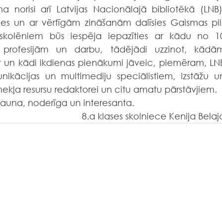
 norisi arī Latvijas Nacionālajā bibliotēkā (LNB),
ies un ar vērtīgām zināšanām dalīsies Gaismas pils
 skolēniem būs iespēja iepazīties ar kādu no 10
 profesijām un darbu, tādējādi uzzinot, kādām
un kādi ikdienas pienākumi jāveic, piemēram, LNB
nikācijas un multimediju speciālistiem, izstāžu un
mekļa resursu redaktorei un citu amatu pārstāvjiem.
z jauna, noderīga un interesanta.
                                         8.a klases skolniece Kenija Belaj