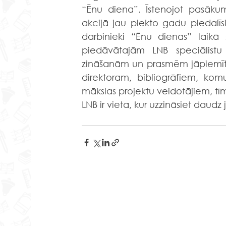
“Ēnu diena”. Īstenojot pasākuma
akcijā jau piekto gadu piedalīs
darbinieki “Ēnu dienas” laikā
piedāvātajām LNB speciālistu
zināšanām un prasmēm jāpiemīt 
direktoram, bibliogrāfiem, komu
mākslas projektu veidotājiem, tī
LNB ir vieta, kur uzzināsiet daud
                               