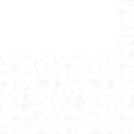
ā
ēkabpili”.