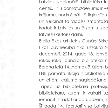
Latvijas Nacionālā bibliotēka ir
centrs. LNB pamatuzdevums ir vei
krājumu, nodrošināt tā ilglaicīg
un veicināt tā radošu izmantošan
kodols ir Latvijas un ārzemju izde
latviešu autoru darbi.
Bibliotēkas arhitekts Gunārs Birk
Ēkas būvniecība tika uzsākta 2
decembrī. 2014. gada 18. janvā
rokas rokā jaunajā bibliotēkā 
Barona ielā 14. Apmeklētājiem bi
LNB pamatfunkcija ir bibliotēka 
un citām krājuma saglabāšanai 
Tāpēc uz bibliotekāra profesij
bibliotekāru, kuram ir vairāki 
iemācīt  strādāt ar datubāzēm, k
Šī gada 14. februārī visā Latvijā 