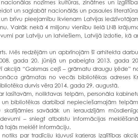
 nacionālas nozīmes kultūras, zinātnes un izglītības
dot un saglabāt nacionālās un pasaules literatūras
u un brīvu pieejamību ikvienam Latvijas iedzīvotājam
u. Vairāk nekā 4 miljonu vienību lielā LNB krājuma
vumi par Latviju un latviešiem, Latvijā izdotie, kā arī
erts. Mēs redzējām un apbrīnojām šī arhitekta darbu.
008. gada 20. jūnijā un pabeigta 2013. gada 20.
rī akcijā “Gaismas ceļš – grāmatu draugu ķēde” no
nonāca grāmatas no vecās bibliotēkas adreses Kr.
bliotēka durvis vēra 2014. gada 29. augustā.
ar lasītavām, noliktavas telpām, personāla kabinetu
un bibliotēkas darbībai nepieciešamajām telpām.
u skatījāmies savādāk un ieraudzījām mūsdienīgo
uzdevumi – sniegt atbalstu informācijas meklēšanā,
ā tajās meklēt informāciju.
notiks par tradīciju kļuvusī karjeras izglītības akcija