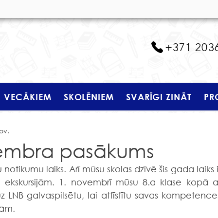
+371 203
VECĀKIEM
SKOLĒNIEM
SVARĪGI ZINĀT
PR
ov.
vembra pasākums
notikumu laiks. Arī mūsu skolas dzīvē šis gada laiks ir
 ekskursijām. 1. novembrī mūsu 8.a klase kopā ar
z LNB galvaspilsētu, lai attīstītu savas kompetences
jām.