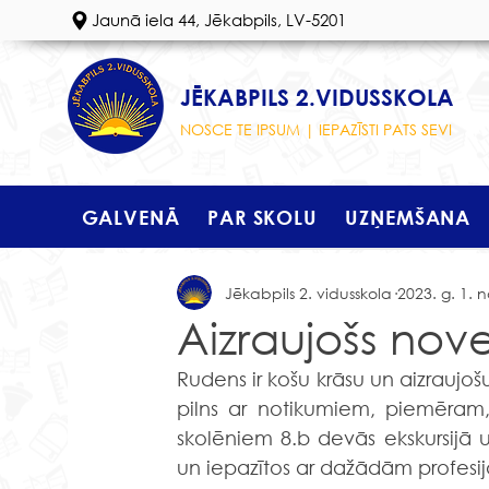
Jaunā iela 44, Jēkabpils, LV-5201
JĒKABPILS 2.VIDUSSKOLA
NOSCE TE IPSUM | IEPAZĪSTI PATS SEVI
GALVENĀ
PAR SKOLU
UZŅEMŠANA
Jēkabpils 2. vidusskola
2023. g. 1. n
Aizraujošs no
Rudens ir košu krāsu un aizraujošu 
pilns ar notikumiem, piemēram,
skolēniem 8.b devās ekskursijā u
un iepazītos ar dažādām profesi