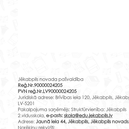
Brauciens uz Latgali
Izzi
Rekvizīti
stik
25.aprīļa rīts bija dzestrs, bet
cen
15. a
mums tas nemaz netraucēja,
Jēkabpils novada pašvaldība
2.c 
lai dotos nelielā mācību
Reģ.Nr.90000024205
Līvā
ekskursijā. 1.m un 2.u klašu
PVN reģ.Nr.LV90000024205
cent
skolēni devās uz...
Juridiskā adrese: Brīvības iela 120, Jēkabpils, Jēkab
Līvān
LV-5201
Pakalpojuma saņēmējs: Struktūrvienība: Jēkabpils
2.vidusskola,
e-pasts:
skola@edu.jekabpils.lv
Adrese:
Jaunā iela 44, Jēkabpils, Jēkabpils novads
Norēķinu rekvizīti: