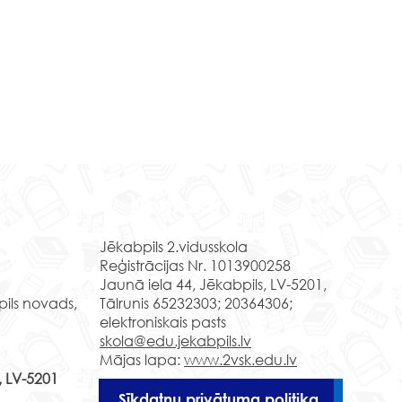
nošas nodarbības Līvānu
la un amatniecības
Kontakti
trā
prīlī Jēkabpils 2. vidusskolas
Jēkabpils 2.vidusskola
klases skolēni apmeklēja
Reģistrācijas Nr. 1013900258
nu stikla un amatniecības
Jaunā iela 44, Jēkabpils, LV-5201,
ra izzinošo nodarbību"
pils novads,
Tālrunis 65232303; 20364306;
u stikla...
elektroniskais pasts
Muzejpedagoģisk
skola@edu.jekabpils.lv
nodarbība “Izzini J
Mājas lapa:
www.2vsk.edu.lv
, LV-5201
Sīkdatņu privātuma politika