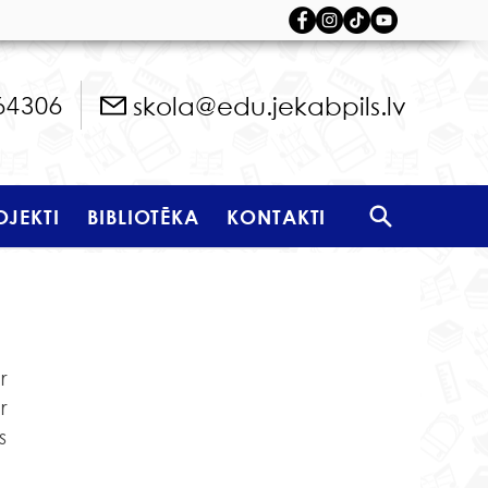
skola@edu.jekabpils.lv
64306
OJEKTI
BIBLIOTĒKA
KONTAKTI
 
 
 