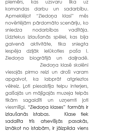
piemērs, kas uzsvaru lika uz 
komandas darbu un sadarbību. 
Apmeklējot “Ziedoņa klasi” mēs 
novērtējām pārdomāto scenāriju, ko 
sniedza nodarbības vadītāja. 
Līdztekus izlaušanās spēlei, kas bija 
galvenā aktivitāte, tika sniegta 
iespēja dziļāk ielūkoties paša I. 
Ziedoņa biogrāfijā un daiļradē. 
                 Ziedoņa klasē skolēni 
viesojās pirmo reizi un droši varam 
apgalvot, ka labprāt atgrieztos 
vēlreiz. Ļoti piesaistīja telpu interjers, 
gaišajās un mājīgajās muzeja telpās 
tikām sagaidīti un uzņemti ļoti 
viesmīlīgi.
“Ziedoņa klases” formāts ir 
izlaušanās istabas.   Klase tiek 
sadalīta trīs atsevišķās pasakās, 
iznākot no istabām, ir jāizpilda viens 