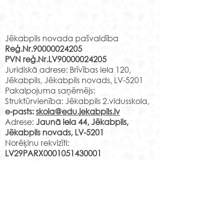
ceļojums laikā
Rekvizīti
kultūrā Daugavp
Izmantojot kultūriz
programmas “Latv
Jēkabpils novada pašvaldība
Reģ.Nr.90000024205
skolas soma” pi
PVN reģ.Nr.LV90000024205
4.u klases skolēni
2.e klases skolēni grāfa
Juridiskā adrese: Brīvības iela 120,
mācību ekskursijā
Borha valstībā
Jēkabpils, Jēkabpils novads, LV-5201
Daugavpili, kur...
Pakalpojuma saņēmējs:
Struktūrvienība: Jēkabpils 2.vidusskola,
e-pasts:
skola@edu.jekabpils.lv
Adrese:
Jaunā iela 44, Jēkabpils,
Jēkabpils novads, LV-5201
Norēķinu rekvizīti:
LV29PARX0001051430001
PARXLV22XXX CITADELE AS
LV22RIKO0002013192223
RIKOLV2XXXX
DNB BANKA AS
LV87UNLA0009013130793
UNLALV2XXXX SEB BANKA AS
LV75HABA000140105707
7