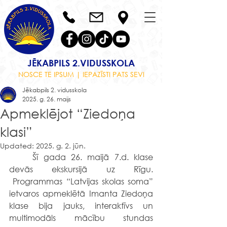
JĒKABPILS 2.VIDUSSKOLA
NOSCE TE IPSUM | IEPAZĪSTI PATS SEVI
Jēkabpils 2. vidusskola
2025. g. 26. maijs
Apmeklējot “Ziedoņa
klasi”
Updated:
2025. g. 2. jūn.
	Šī gada 26. maijā 7.d. klase 
devās ekskursijā uz Rīgu. 
 Programmas “Latvijas skolas soma” 
ietvaros apmeklētā Imanta Ziedoņa 
klase bija jauks, interaktīvs un 
multimodāls mācību stundas 