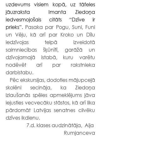
uzdevums visiem kopā, uz tāfeles 
jāuzraksta  Imanta Ziedoņa 
iedvesmojošais citāts “Dzīve ir 
prieks”.
 Pasaka par Pogu, Suni, Funi 
un Vēju, kā arī par Kroko un Dīlu 
iedzīvojas telpā izveidotā 
saimniecības šķūnītī, garāžā un 
dzīvojamajā istabā, kuru varētu 
nodēvēt arī par rakstnieka 
darbistabu.
Pēc ekskursijas, dodoties mājupceļā 
skolēni secināja, ka Ziedoņa 
izlaušanās spēles apmeklējums ļāva 
iejusties vecvecāku stāstos, kā arī lika 
pārdomāt Latvijas senatnes cilvēku 
dzīves ikdienu.
7.d. klases audzinātāja,  Aija 
Rumjanceva