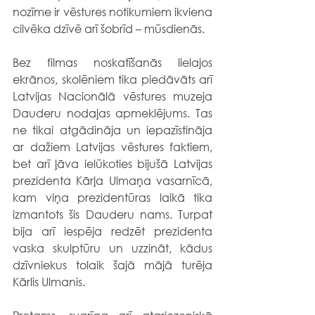
nozīme ir vēstures notikumiem ikviena 
cilvēka dzīvē arī šobrīd – mūsdienās.
Bez filmas noskatīšanās lielajos 
ekrānos, skolēniem tika piedāvāts arī 
Latvijas Nacionālā vēstures muzeja 
Dauderu nodaļas apmeklējums. Tas 
ne tikai atgādināja un iepazīstināja 
ar dažiem Latvijas vēstures faktiem, 
bet arī ļāva ielūkoties bijušā Latvijas 
prezidenta Kārļa Ulmaņa vasarnīcā, 
kam viņa prezidentūras laikā tika 
izmantots šis Dauderu nams. Turpat 
bija arī iespēja redzēt prezidenta 
vaska skulptūru un uzzināt, kādus 
dzīvniekus tolaik šajā mājā turēja 
Kārlis Ulmanis.