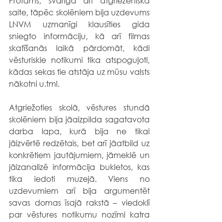
Protams, svarīga arī atgriezeniskā 
saite, tāpēc skolēniem bija uzdevums 
LNVM uzmanīgi klausīties gida 
sniegto informāciju, kā arī filmas 
skatīšanās laikā pārdomāt, kādi 
vēsturiskie notikumi tika atspoguļoti, 
kādas sekas tie atstāja uz mūsu valsts 
nākotni u.tml. 
Atgriežoties skolā, vēstures stundā 
skolēniem bija jāaizpilda sagatavota 
darba lapa, kurā bija ne tikai 
jāizvērtē redzētais, bet arī jāatbild uz 
konkrētiem jautājumiem, jāmeklē un 
jāizanalizē informācija bukletos, kas 
tika iedoti muzejā. Viens no 
uzdevumiem arī bija argumentēt 
savas domas īsajā rakstā – viedoklī 
par vēstures notikumu nozīmi katra 