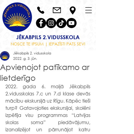
JĒKABPILS 2.VIDUSSKOLA
NOSCE TE IPSUM | IEPAZĪSTI PATS SEVI
Jēkabpils 2. vidusskola
2022. g. 3. jūn.
Apvienojot patīkamo ar
lietderīgo
2022. gada 6. maijā Jēkabpils 
2.vidusskolas 7.c un 7.d klase devās 
mācību ekskursijā uz Rīgu. Kāpēc tieši 
turp? Gatavojoties ekskursijai, skolēni 
izpētīja visu programmas “Latvijas 
skolas soma” piedāvājumu, 
izanalizējot un pārrunājot katru 