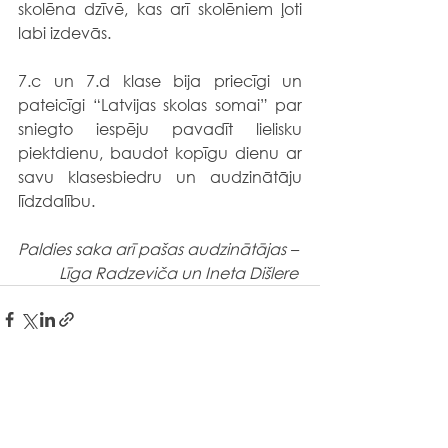
skolēna dzīvē, kas arī skolēniem ļoti 
labi izdevās.
7.c un 7.d klase bija priecīgi un 
pateicīgi “Latvijas skolas somai” par 
sniegto iespēju pavadīt lielisku 
piektdienu, baudot kopīgu dienu ar 
savu klasesbiedru un audzinātāju 
līdzdalību.
Paldies saka arī pašas audzinātājas – 
Līga Radzeviča un Ineta Dišlere 