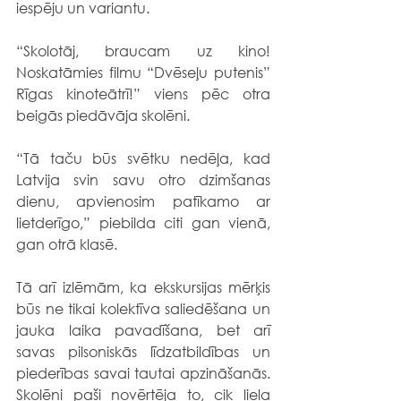
iespēju un variantu. 
“Skolotāj, braucam uz kino! 
Noskatāmies filmu “Dvēseļu putenis” 
Rīgas kinoteātrī!” viens pēc otra 
beigās piedāvāja skolēni.
“Tā taču būs svētku nedēļa, kad 
Latvija svin savu otro dzimšanas 
dienu, apvienosim patīkamo ar 
lietderīgo,” piebilda citi gan vienā, 
gan otrā klasē.
Tā arī izlēmām, ka ekskursijas mērķis 
būs ne tikai kolektīva saliedēšana un 
jauka laika pavadīšana, bet arī 
savas pilsoniskās līdzatbildības un 
piederības savai tautai apzināšanās. 
Skolēni paši novērtēja to, cik liela 