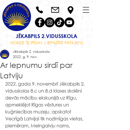
JĒKABPILS 2.VIDUSSKOLA
NOSCE TE IPSUM | IEPAZĪSTI PATS SEVI
Jēkabpils 2. vidusskola
2022. g. 9. nov.
Ar lepnumu sirdī par
Latviju
2022. gada 9. novembrī Jēkabpils 2. 
vidusskolas 8.c un 8.d klases skolēni 
devās mācību ekskursijā uz Rīgu, 
apmeklējot Rīgas vēstures un 
kuģniecības muzeju, apskatot 
Vecrīgā Latvijai tik nozīmīgas vietas, 
piemēram, Melngalvju nams, 