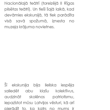
Nacionālajā teātrī (toreizējā II Rīgas 
pilsētas teātrī). Un tieši šajā laikā, kad 
devāmies ekskursijā, tā tiek parādīta 
visā savā spožumā, iznesta no 
muzeja krājuma novietnes.
Šī ekskursija bija lieliska iespēja 
saliedēt abu klašu kolektīvus, 
audzināt skolēnos patriotismu, 
iepazīstot mūsu Latvijas vēsturi, kā arī 
pierādīt to, ka katrs no mums ir 