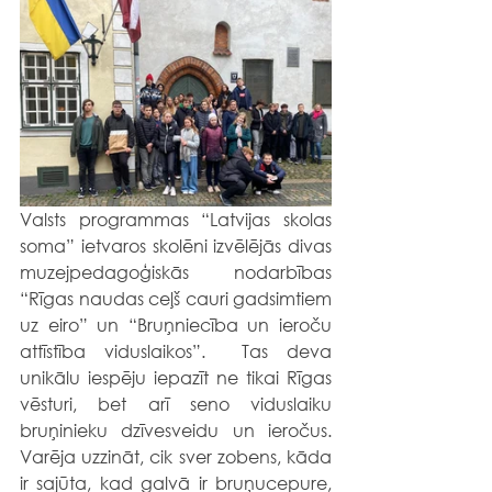
Valsts programmas “Latvijas skolas 
soma” ietvaros skolēni izvēlējās divas 
muzejpedagoģiskās nodarbības 
“Rīgas naudas ceļš cauri gadsimtiem 
uz eiro” un “Bruņniecība un ieroču 
attīstība viduslaikos”.  Tas deva 
unikālu iespēju iepazīt ne tikai Rīgas 
vēsturi, bet arī seno viduslaiku 
bruņinieku dzīvesveidu un ieročus. 
Varēja uzzināt, cik sver zobens, kāda 
ir sajūta, kad galvā ir bruņucepure, 