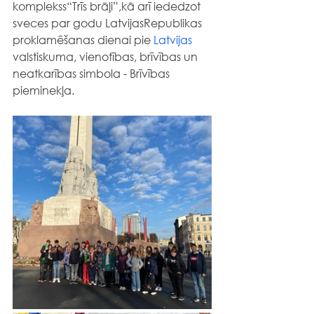
komplekss“Trīs brāļi”,kā arī iededzot 
sveces par godu LatvijasRepublikas 
proklamēšanas dienai pie 
Latvijas
valstiskuma, vienotības, brīvības un 
neatkarības simbola - Brīvības 
pieminekļa.