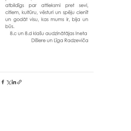
atbildīgs par attieksmi pret sevi, 
citiem, kultūru, vēsturi un spēju cienīt 
un godāt visu, kas mums ir, bija un 
būs.
8.c un 8.d klašu audzinātājas Ineta 
Dišlere un Līga Radzeviča