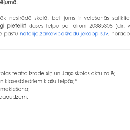
udējumā
.
āk nestrādā skolā, bet jums ir vēlēšanās satikties
gi pieteikt
 klases telpu pa tālruni 
20385308
 (dir. v.
 e-pastu 
natalija.zarkevica@edu.jekabpils.lv
, norādot
olas teātra izrāde «Iņ un Jaņ» skolas aktu zālē;
un klasesbiedriem klašu telpās;*
pmeklēšana;
m paaudzēm.