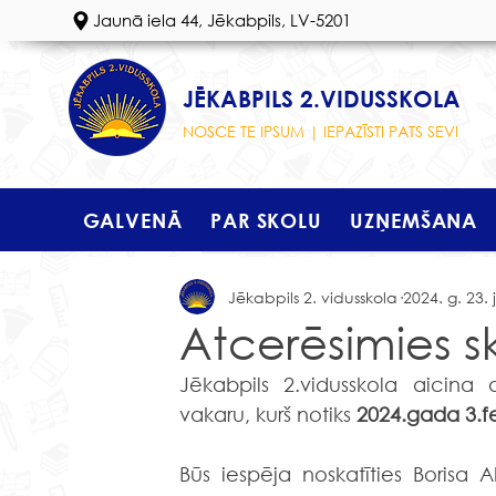
Jaunā iela 44, Jēkabpils, LV-5201
JĒKABPILS 2.VIDUSSKOLA
NOSCE TE IPSUM | IEPAZĪSTI PATS SEVI
GALVENĀ
PAR SKOLU
UZŅEMŠANA
Jēkabpils 2. vidusskola
2024. g. 23. 
Atcerēsimies s
Jēkabpils 2.vidusskola aicina 
vakaru, kurš notiks 
2024.gada 3.feb
Būs iespēja noskatīties 
Borisa 