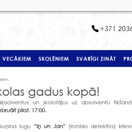
+371 203
VECĀKIEM
SKOLĒNIEM
SVARĪGI ZINĀT
PR
janv.
kolas gadus kopā!
absolventus un skolotājus uz absolventu tikšanās
ruārī plkst. 17:00.
Akuņina
 lugu 
“
Iņ un Jan
”
 (
ironisks detektīvs
) krievu