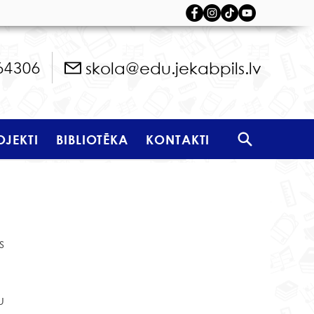
skola@edu.jekabpils.lv
64306
OJEKTI
BIBLIOTĒKA
KONTAKTI
 
 