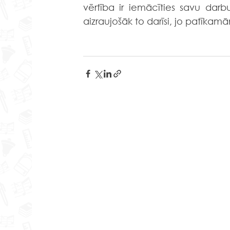
vērtība ir iemācīties savu darbu
aizraujošāk to darīsi, jo patīkam