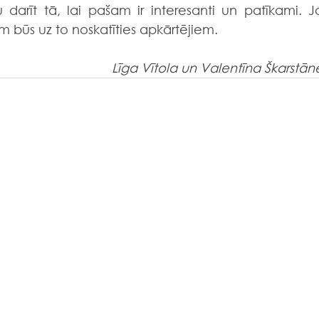
 darīt tā, lai pašam ir interesanti un patīkami. Jo
ām būs uz to noskatīties apkārtējiem.
Līga Vītola un Valentīna Škarstān