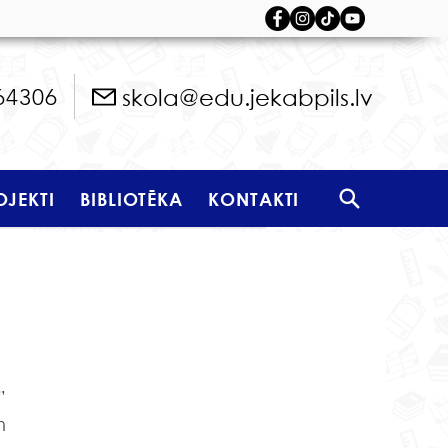
skola@edu.jekabpils.lv
64306
OJEKTI
BIBLIOTĒKA
KONTAKTI
 
 