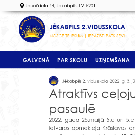
Jaunā iela 44, Jēkabpils, LV-5201
JĒKABPILS 2.VIDUSSKOLA
NOSCE TE IPSUM | IEPAZĪSTI PATS SEVI
GALVENĀ
PAR SKOLU
UZŅEMŠANA
Jēkabpils 2. vidusskola
2022. g. 3. j
Atraktīvs ceļo
pasaulē
2022. gada 25.maijā 5.c un 5.e 
ietvaros apmeklēja Krāslavas am