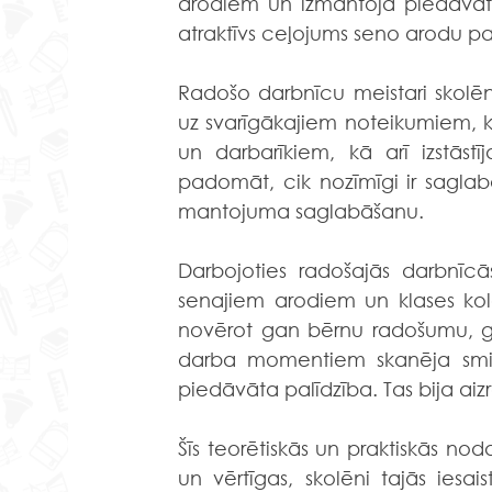
arodiem un izmantoja piedāvātās
atraktīvs ceļojums seno arodu pa
Radošo darbnīcu meistari skolēnu
uz svarīgākajiem noteikumiem, ka
un darbarīkiem, kā arī izstāstī
padomāt, cik nozīmīgi ir saglabā
mantojuma saglabāšanu. 
Darbojoties radošajās darbnīcās
senajiem arodiem un klases kol
novērot gan bērnu radošumu, ga
darba momentiem skanēja smiekl
piedāvāta palīdzība. Tas bija aizr
Šīs teorētiskās un praktiskās nod
un vērtīgas, skolēni tajās iesais