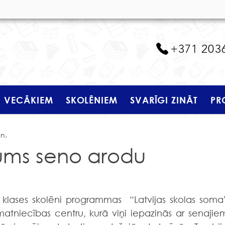
+371 203
VECĀKIEM
SKOLĒNIEM
SVARĪGI ZINĀT
PR
ūn.
jums seno arodu
klases skolēni programmas  “Latvijas skolas soma”
atniecības centru, kurā viņi iepazinās ar senajiem