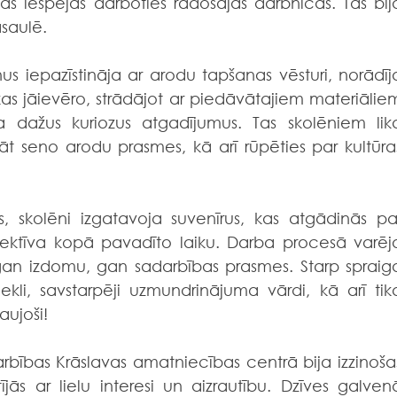
 iespējas darboties radošajās darbnīcās. Tas bija
saulē.
s iepazīstināja ar arodu tapšanas vēsturi, norādīja
s jāievēro, strādājot ar piedāvātajiem materiāliem
ja dažus kuriozus atgadījumus. Tas skolēniem lika
t seno arodu prasmes, kā arī rūpēties par kultūras
, skolēni izgatavoja suvenīrus, kas atgādinās par
ektīva kopā pavadīto laiku. Darba procesā varēja
n izdomu, gan sadarbības prasmes. Starp spraiga
i, savstarpēji uzmundrinājuma vārdi, kā arī tika
aujoši!
arbības Krāslavas amatniecības centrā bija izzinošas
tījās ar lielu interesi un aizrautību. Dzīves galvenā