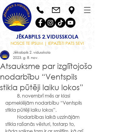
JĒKABPILS 2.VIDUSSKOLA
NOSCE TE IPSUM | IEPAZĪSTI PATS SEVI
Jēkabpils 2. vidusskola
2023. g. 8. nov.
Atsauksme par izglītojošo
nodarbību “Ventspils
stikla pūtēji laiku lokos”
	8. novembrī mēs ar klasi 
apmeklējām nodarbību “Ventspils 
stikla pūtēji laiku lokos”.
	Nodarbības laikā uzzinājām 
stikla rašanās vēsturi, tostarp to, 
kāda saikne tam ir ar smiltīm, kā arī 