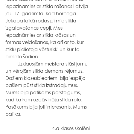
iepazināmies ar stikla rašanos Latvijā 
jau 17. gadsimtā, kad hercoga 
Jēkaba laikā rodas pirmie stikla 
izgatavošanas cepļi. Mēs 
iepazināmies ar stikla krāsas un 
formas veidošanos, kā arī ar to, kur 
stiklu pielietoja vēsturiski un kur to 
pielieto šodien.
	Uzklausījām meistara stāstījumu 
un vērojām stikla demonstrējumus. 
Dažiem klasesbiedriem  bija iespēja 
pašiem pūst stikla izstrādājumus. 
Mums bija patīkams pārsteigums, 
kad katram uzdāvināja stikla rotu.
Pasākums bija ļoti interesants. Mums 
patika.
                                       4.a klases skolēni