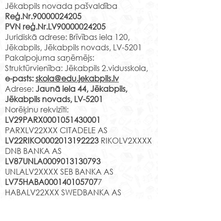
vidusskolas 2.c klases skolēni
Jēkabpils novada pašvaldība
Reģ.Nr.90000024205
apmeklēja Līvānu stikla un
PVN reģ.Nr.LV90000024205
amatniecības centra
Muzejpedagoģ
Juridiskā adrese: Brīvības iela 120,
izzinošo nodarbību" Līvānu
nodarbība “Izzi
Jēkabpils, Jēkabpils novads, LV-5201
stikla...
Jēkabpili”.
Pakalpojuma saņēmējs:
Struktūrvienība: Jēkabpils 2.vidusskola,
e-pasts:
skola@edu.jekabpils.lv
Adrese:
Jaunā iela 44, Jēkabpils,
Jēkabpils novads, LV-5201
Norēķinu rekvizīti:
LV29PARX0001051430001
PARXLV22XXX CITADELE AS
LV22RIKO0002013192223
RIKOLV2XXXX
DNB BANKA AS
LV87UNLA0009013130793
UNLALV2XXXX SEB BANKA AS
LV75HABA000140105707
7
HABALV22XXX SWEDBANKA AS