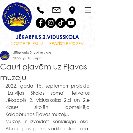
JĒKABPILS 2.VIDUSSKOLA
NOSCE TE IPSUM | IEPAZĪSTI PATS SEVI
Jēkabpils 2. vidusskola
2022. g. 15. sept.
Cauri pļavām uz Pļavas
muzeju
2022. gada 15. septembrī projekta 
“Latvijas Skolas soma” ietvaros 
Jēkabpils 2. vidusskolas 2.d un 2.e 
klases skolēni apmeklēja 
Kaldabruņas Pļavas muzeju.
Muzejs ir izveidots senlaicīgā ēkā. 
Atsaucīgas gides vadībā skolēniem 