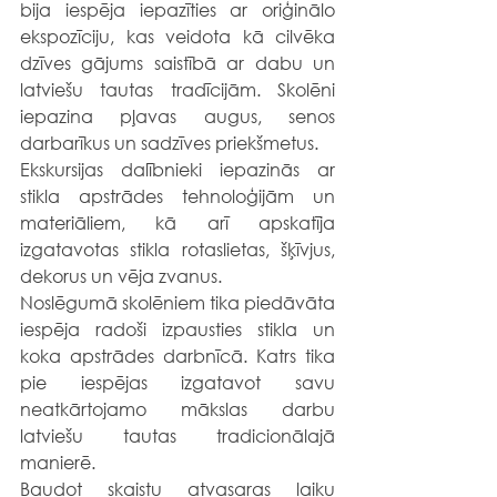
bija iespēja iepazīties ar oriģinālo 
ekspozīciju, kas veidota kā cilvēka 
dzīves gājums saistībā ar dabu un 
latviešu tautas tradīcijām. Skolēni 
iepazina pļavas augus, senos 
darbarīkus un sadzīves priekšmetus. 
Ekskursijas dalībnieki iepazinās ar 
stikla apstrādes tehnoloģijām un 
materiāliem, kā arī apskatīja 
izgatavotas stikla rotaslietas, šķīvjus, 
dekorus un vēja zvanus.
Noslēgumā skolēniem tika piedāvāta 
iespēja radoši izpausties stikla un 
koka apstrādes darbnīcā. Katrs tika 
pie iespējas izgatavot savu 
neatkārtojamo mākslas darbu 
latviešu tautas tradicionālajā 
manierē.
Baudot skaistu atvasaras laiku 