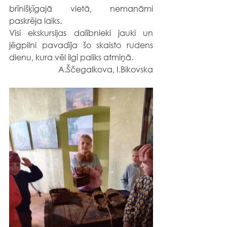
brīnišķīgajā vietā, nemanāmi 
paskrēja laiks. 
Visi ekskursijas dalībnieki jauki un 
jēgpilni pavadīja šo skaisto rudens 
dienu, kura vēl ilgi paliks atmiņā.
A.Ščegalkova, I.Bikovska