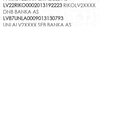
LV22RIKO0002013192223
RIKOLV2XXXX
DNB BANKA AS
LV87UNLA0009013130793
UNLALV2XXXX SEB BANKA AS
LV75HABA000140105707
7
HABALV22XXX SWEDBANKA AS
Kontakti
Jēkabpils 2.vidusskola
Reģistrācijas Nr.
1013900258
Jaunā iela 44, Jēkabpils, LV-5201,
Tālrunis
65232303
;
20364306
;
elektroniskais pasts
skola@edu.jekabpils.lv
Mājas lapa:
www.2vsk.edu.lv
Sīkdatņu privātuma politika