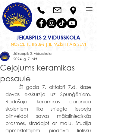
JĒKABPILS 2.VIDUSSKOLA
NOSCE TE IPSUM | IEPAZĪSTI PATS SEVI
Jēkabpils 2. vidusskola
2024. g. 7. okt.
Ceļojums keramikas
pasaulē
	Šī gada 7. oktobrī 7.d. klase 
devās ekskursijā uz Spunģēniem. 
Radošajā keramikas darbnīcā 
skolēniem tika sniegta iespēja 
pilnveidot savas mākslinieciskās 
prasmes, strādājot ar mālu. Studija 
apmeklētājiem piedāvā lielisku 