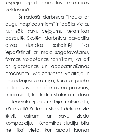
iespēju iegūt pamatus keramikas 
veidošanā.
	Šī radošā darbnīca "Trauks ar 
augu nospiedumiem" ir ideāla vieta, 
kur sākt savu ceļojumu keramikas 
pasaulē. Skolēni darbnīcā pavadīja 
divas stundas, sākotnēji tika 
iepazīstināti ar māla sagatavošanu, 
formas veidošanas tehnikām, kā arī 
ar glazēšanas un apdedzināšanas 
procesiem. Meistarklases vadītāja ir 
pieredzējusi keramiķe, kura ar prieku 
dalījās savās zināšanās un prasmēs, 
nodrošinot, ka katra skolēna radošā 
potenciāla izpausme bija maksimāla, 
kā rezultātā tapa skaisti dekoratīvie 
šķīvji, katram ar savu ziedu 
kompozīciju.  Keramikas studija bija 
ne tikai vieta, kur apgūt jaunas 