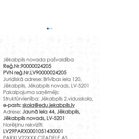
Mācību brauci
ceļojums laikā
Rekvizīti
kultūrā Daugavp
Izmantojot kultūriz
programmas “Latv
Jēkabpils novada pašvaldība
Reģ.Nr.90000024205
skolas soma” pi
PVN reģ.Nr.LV90000024205
4.u klases skolēni
2.e klases skolēni grāfa
Juridiskā adrese: Brīvības iela 120,
mācību ekskursijā
Borha valstībā
Jēkabpils, Jēkabpils novads, LV-5201
Daugavpili, kur...
Pakalpojuma saņēmējs:
Struktūrvienība: Jēkabpils 2.vidusskola,
e-pasts:
skola@edu.jekabpils.lv
Adrese:
Jaunā iela 44, Jēkabpils,
Jēkabpils novads, LV-5201
Norēķinu rekvizīti:
LV29PARX0001051430001
PARXLV22XXX CITADELE AS