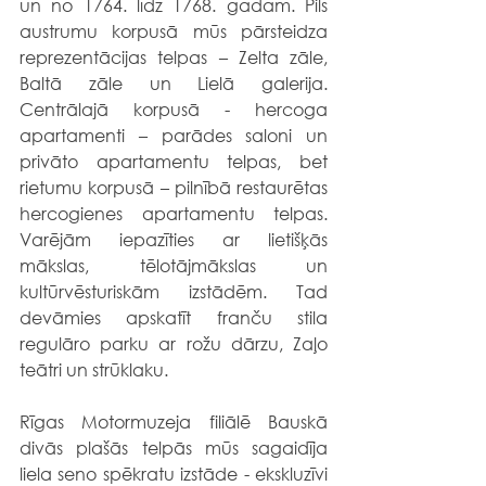
un no 1764. līdz 1768. gadam. Pils 
austrumu korpusā mūs pārsteidza 
reprezentācijas telpas – Zelta zāle, 
Baltā zāle un Lielā galerija. 
Centrālajā korpusā - hercoga 
apartamenti – parādes saloni un 
privāto apartamentu telpas, bet 
rietumu korpusā – pilnībā restaurētas 
hercogienes apartamentu telpas. 
Varējām iepazīties ar lietišķās 
mākslas, tēlotājmākslas un 
kultūrvēsturiskām izstādēm. Tad 
devāmies apskatīt franču stila 
regulāro parku ar rožu dārzu, Zaļo 
teātri un strūklaku. 
Rīgas Motormuzeja filiālē Bauskā 
divās plašās telpās mūs sagaidīja 
liela seno spēkratu izstāde - ekskluzīvi 