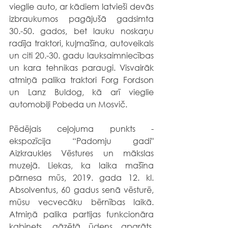
vieglie auto, ar kādiem latvieši devās 
izbraukumos pagājušā gadsimta 
30.-50. gados, bet lauku noskaņu 
radīja traktori, kuļmašīna, autoveikals 
un citi 20.-30. gadu lauksaimniecības 
un kara tehnikas paraugi. Visvairāk 
atmiņā palika traktori Forg Fordson 
un Lanz Buldog, kā arī vieglie 
automobiļi Pobeda un Mosvič.
Pēdējais ceļojuma punkts - 
ekspozīcija “Padomju gadi" 
Aizkraukles Vēstures un mākslas 
muzejā. Liekas, ka laika mašīna 
pārnesa mūs, 2019. gada 12. kl. 
Absolventus, 60 gadus senā vēsturē, 
mūsu vecvecāku bērnības laikā. 
Atmiņā palika partijas funkcionāra 
kabinets, gāzētā ūdens aparāts, 