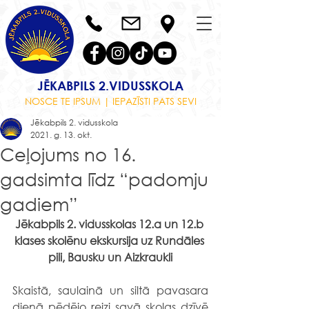
JĒKABPILS 2.VIDUSSKOLA
NOSCE TE IPSUM | IEPAZĪSTI PATS SEVI
Jēkabpils 2. vidusskola
2021. g. 13. okt.
Ceļojums no 16.
gadsimta līdz “padomju
gadiem”
Jēkabpils 2. vidusskolas 12.a un 12.b 
klases skolēnu ekskursija uz Rundāles 
pili, Bausku un Aizkraukli
Skaistā, saulainā un siltā pavasara 
dienā pēdējo reizi savā skolas dzīvē 