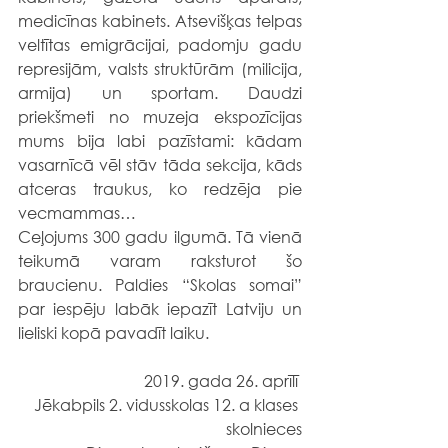
medicīnas kabinets. Atsevišķas telpas 
veltītas emigrācijai, padomju gadu 
represijām, valsts struktūrām (milicija, 
armija) un sportam. Daudzi 
priekšmeti no muzeja ekspozīcijas 
mums bija labi pazīstami: kādam 
vasarnīcā vēl stāv tāda sekcija, kāds 
atceras traukus, ko redzēja pie 
vecmammas…   
Ceļojums 300 gadu ilgumā. Tā vienā 
teikumā varam raksturot šo 
braucienu. Paldies “Skolas somai” 
par iespēju labāk iepazīt Latviju un 
lieliski kopā pavadīt laiku.
2019. gada 26. aprīlī 
Jēkabpils 2. vidusskolas 12. a klases 
skolnieces