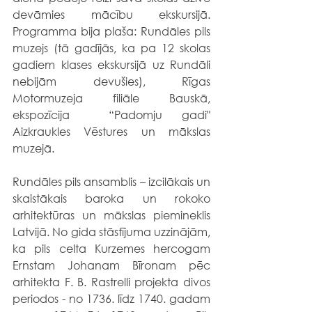
devāmies mācību ekskursijā. 
Programma bija plaša: Rundāles pils 
muzejs (tā gadījās, ka pa 12 skolas 
gadiem klases ekskursijā uz Rundāli 
nebijām devušies), Rīgas 
Motormuzeja filiāle Bauskā, 
ekspozīcija  “Padomju gadi" 
Aizkraukles Vēstures un mākslas 
muzejā. 
Rundāles pils ansamblis – izcilākais un 
skaistākais baroka un rokoko 
arhitektūras un mākslas piemineklis 
Latvijā. No gida stāstījuma uzzinājām, 
ka pils celta Kurzemes hercogam 
Ernstam Johanam Bīronam pēc 
arhitekta F. B. Rastrelli projekta divos 
periodos - no 1736. līdz 1740. gadam 