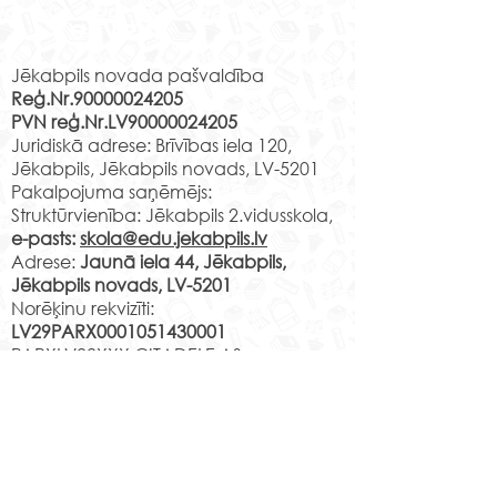
Līvānu stikla un
Rekvizīti
amatniecības centrā
15. aprīlī Jēkabpils 2.
vidusskolas 2.c klases skolēni
Jēkabpils novada pašvaldība
Reģ.Nr.90000024205
apmeklēja Līvānu stikla un
PVN reģ.Nr.LV90000024205
amatniecības centra
Muzejpedagoģ
Juridiskā adrese: Brīvības iela 120,
izzinošo nodarbību" Līvānu
nodarbība “Izzi
Jēkabpils, Jēkabpils novads, LV-5201
stikla...
Jēkabpili”.
Pakalpojuma saņēmējs:
Struktūrvienība: Jēkabpils 2.vidusskola,
e-pasts:
skola@edu.jekabpils.lv
Adrese:
Jaunā iela 44, Jēkabpils,
Jēkabpils novads, LV-5201
Norēķinu rekvizīti:
LV29PARX0001051430001
PARXLV22XXX CITADELE AS
LV22RIKO0002013192223
RIKOLV2XXXX
DNB BANKA AS
LV87UNLA0009013130793
UNLALV2XXXX SEB BANKA AS
LV75HABA000140105707
7
HABALV22XXX SWEDBANKA AS