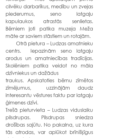
cilvēku darbarīkus, medību un zvejas 
piederumus, seno latgaļu 
kapulaukos atrastās senlietas. 
Bērniem ļoti patika muzeja Meža 
māte ar saviem stāstiem un rotaļām.
        Otrā pietura – Ludzas amatnieku 
centrs.  Iepazinām seno latgaļu 
arodus un amatniecības tradīcijas. 
Skolēniem patika veidot no māla 
dzīvniekus un dažādus
traukus. Apskatoties bērnu zīmētos 
zīmējumus,  uzzinājām daudz 
interesantu vēstures faktu par latgaļu 
ģimenes dzīvi.
Trešā pieturvieta – Ludzas viduslaiku 
pilsdrupas. Pilsdrupas sniedza 
drošības sajūtu. No pakalna, uz kura 
tās atrodas, var aplūkot brīnišķīgus 