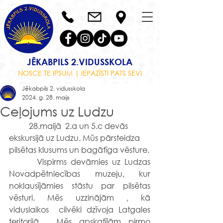
JĒKABPILS 2.VIDUSSKOLA
NOSCE TE IPSUM | IEPAZĪSTI PATS SEVI
Jēkabpils 2. vidusskola
2024. g. 28. maijs
Ceļojums uz Ludzu
	28.maijā  2.a un 5.c devās 
ekskursijā uz Ludzu. Mūs pārsteidza 
pilsētas klusums un bagātīga vēsture.
       Vispirms devāmies uz Ludzas 
Novadpētniecības muzeju, kur 
noklausījāmies stāstu par pilsētas 
vēsturi. Mēs uzzinājām , kā 
viduslaikos  cilvēki dzīvoja Latgales 
teritorijā.  Mēs apskatījām pirmo 