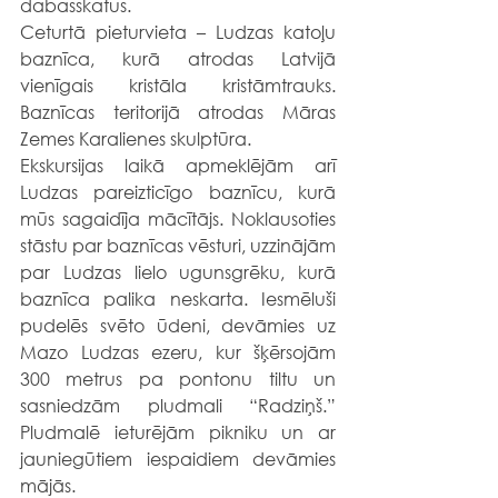
dabasskatus.
Ceturtā pieturvieta – Ludzas katoļu 
baznīca, kurā atrodas Latvijā 
vienīgais kristāla kristāmtrauks. 
Baznīcas teritorijā atrodas Māras 
Zemes Karalienes skulptūra.
Ekskursijas laikā apmeklējām arī 
Ludzas pareizticīgo baznīcu, kurā 
mūs sagaidīja mācītājs. Noklausoties 
stāstu par baznīcas vēsturi, uzzinājām 
par Ludzas lielo ugunsgrēku, kurā 
baznīca palika neskarta. Iesmēluši 
pudelēs svēto ūdeni, devāmies uz 
Mazo Ludzas ezeru, kur šķērsojām 
300 metrus pa pontonu tiltu un 
sasniedzām pludmali “Radziņš.” 
Pludmalē ieturējām pikniku un ar 
jauniegūtiem iespaidiem devāmies 
mājās.