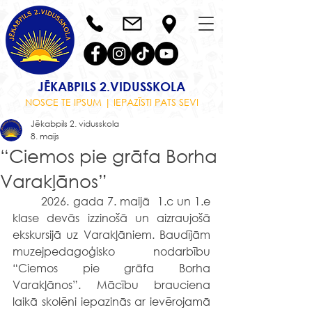
JĒKABPILS 2.VIDUSSKOLA
NOSCE TE IPSUM | IEPAZĪSTI PATS SEVI
Jēkabpils 2. vidusskola
8. maijs
“Ciemos pie grāfa Borha
Varakļānos”
	2026. gada 7. maijā  1.c un 1.e 
klase devās izzinošā un aizraujošā 
ekskursijā uz Varakļāniem. Baudījām 
muzejpedagoģisko nodarbību 
“Ciemos pie grāfa Borha 
Varakļānos”. Mācību brauciena 
laikā skolēni iepazinās ar ievērojamā 