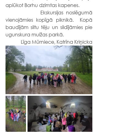
aplūkot Borhu dzimtas kapenes.
            Ekskursijas noslēgumā 
vienojāmies kopīgā piknikā.  Kopā 
baudījām siltu tēju un sildījāmies pie 
ugunskura muižas parkā.
Līga Mūrniece, Katrīna Kriņicka