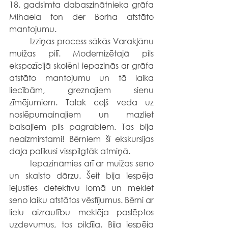
18. gadsimta dabaszinātnieka grāfa 
Mihaela fon der Borha atstāto 
mantojumu.
	Izziņas process sākās Varakļānu 
muižas pilī. Modernizētajā pils 
ekspozīcijā skolēni iepazinās ar grāfa 
atstāto mantojumu un tā laika 
liecībām, greznajiem sienu 
zīmējumiem. Tālāk ceļš veda uz 
noslēpumainajiem un mazliet 
baisajiem pils pagrabiem. Tas bija 
neaizmirstami! Bērniem šī ekskursijas 
daļa palikusi visspilgtāk atmiņā.
	Iepazināmies arī ar muižas seno 
un skaisto dārzu. Šeit bija iespēja 
iejusties detektīvu lomā un meklēt 
seno laiku atstātos vēstījumus. Bērni ar 
lielu aizrautību meklēja paslēptos 
uzdevumus, tos pildīja. Bija iespēja 