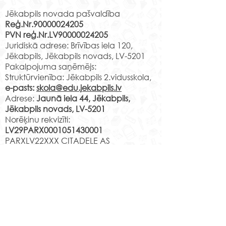
Skolas soma” ietv
Jēkabpils novada pašvaldība
un 9.d klase dev
Reģ.Nr.90000024205
braucienā uz Vec
PVN reģ.Nr.LV90000024205
Melngalvju namu.
RADADA – vieta, kur
Juridiskā adrese: Brīvības iela 120,
brīnišķīga iespēja 
kultūras mantojums
Jēkabpils, Jēkabpils novads, LV-5201
papildināt zināša
satiek mūsdienu dizainu
Pakalpojuma saņēmējs:
Latvijas vēsturi, be
Struktūrvienība: Jēkabpils 2.vidusskola,
e-pasts:
skola@edu.jekabpils.lv
Adrese:
Jaunā iela 44, Jēkabpils,
Jēkabpils novads, LV-5201
Norēķinu rekvizīti:
LV29PARX0001051430001
PARXLV22XXX CITADELE AS
LV22RIKO0002013192223
RIKOLV2XXXX
DNB BANKA AS
LV87UNLA0009013130793
UNLALV2XXXX SEB BANKA AS
LV75HABA000140105707
7
HABALV22XXX SWEDBANKA AS