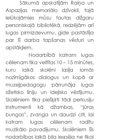
     Sākumā apskatījām Raiņa un 
Aspazijas memoriālo dzīvokli, tajā 
ielūkojāmies mūsu tautas dižgaru 
personiskajā bibliotēkā, redzējām arī 
lugas pirmizdevumu, gide pastāstīja 
par šī darba tapšanas vēsturi un 
apstākļiem.
     Nodarbībā katram lugas 
cēlienam tika veltītas 10 – 15 minūtes, 
kuru laikā skolēni lasīja lomās 
nozīmīgākos dialogus un kopā ar 
muzejpedagogu pārrunāja lugas 
sižetisko līniju un idejisko vēstījumu. 
Skolēniem tika piešķirti tādi perkusiju 
instrumenti kā džambas, “jūras 
bungas”, zvanga un daudzi citi, lai 
katram lugas cēlienam radītu 
muzikālo pavadījumu. Skolēniem šīs 
nodarbības laikā bija iespēja ne tikai 