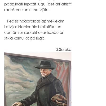
padziļināti iepazīt lugu, bet arī attīstīt 
radošumu un ritma izjūtu.
   Pēc šis nodarbības apmeklējām 
Latvijas Nacionālo bibliotēku un 
centāmies saskatīt ēkas līdzību ar 
stikla kalnu Raiņa lugā.     
 S.Soroka