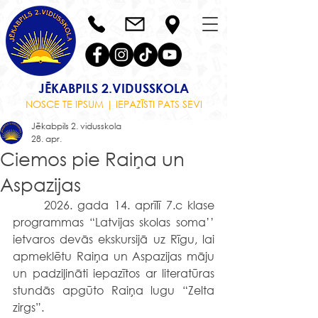
JĒKABPILS 2.VIDUSSKOLA
NOSCE TE IPSUM | IEPAZĪSTI PATS SEVI
Jēkabpils 2. vidusskola
28. apr.
Ciemos pie Raiņa un
Aspazijas
	2026. gada 14. aprīlī 7.c klase 
programmas “Latvijas skolas soma’’ 
ietvaros devās ekskursijā uz Rīgu, lai 
apmeklētu Raiņa un Aspazijas māju 
un padziļināti iepazītos ar literatūras 
stundās apgūto Raiņa lugu “Zelta 
zirgs”.