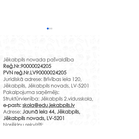
Jēkabpils 2.vidusskolas
izglītojamo klašu un
Rekvizīti
klašu audzinātāju
Klase Audzinātāja Mācību
saraksts 2026./2027.m.g.
vieta 1.a B.Sprindža Jaunā
Jēkabpils novada pašvaldība
(projekts)
Reģ.Nr.90000024205
iela 44 2.16 v.k. 1.b
PVN reģ.Nr.LV90000024205
T.Šeklanova Jaunā iela 44
Vai meklē vietu
Juridiskā adrese: Brīvības iela 120,
3.10 v.k. 1.c A.Lapuha
Tavs talants tiks
Jēkabpils, Jēkabpils novads, LV-5201
Jaunā iela 44 3.11 v.k. 1.d
pamanīts un zi
Pakalpojuma saņēmējs:
Ņ.Čehoviča Jaunā iela 44
Struktūrvienība: Jēkabpils 2.vidusskola,
pilnveidotas
2.08 v.k. 1.e L.Leice Ja
e-pasts:
skola@edu.jekabpils.lv
mūsdienīgā vi
Adrese:
Jaunā iela 44, Jēkabpils,
Jēkabpils novads, LV-5201
Norēķinu rekvizīti:
LV29PARX0001051430001
PARXLV22XXX CITADELE AS