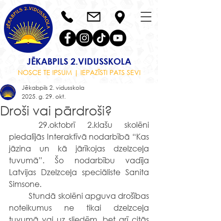
JĒKABPILS 2.VIDUSSKOLA
NOSCE TE IPSUM | IEPAZĪSTI PATS SEVI
Jēkabpils 2. vidusskola
2025. g. 29. okt.
Droši vai pārdroši?
	29.oktobrī 2.klašu skolēni 
piedalījās Interaktīvā nodarbībā “Kas 
jāzina un kā jārīkojas dzelzceļa 
tuvumā”. Šo nodarbību vadīja 
Latvijas Dzelzceļa speciāliste Sanita 
Simsone.
	Stundā skolēni apguva drošības 
noteikumus ne tikai dzelzceļa 
tuvumā vai uz sliedēm, bet arī citās 