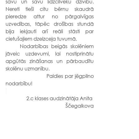
savu un savu līdzcilvēku dzīvību. 
Nereti tieši citu bērnu skaudrā 
pieredze attur no pārgalvīgas 
uzvedības, tāpēc drošības stundā 
bija iekļauti arī reāli stāsti par 
cietušajiem dzelzceļa tuvumā.  
	Nodarbības beigās skolēniem 
jāveic uzdevumi, lai nostiprinātu 
apgūtās zināšanas un pārbaudītu 
skolēnu uzmanību.
                        Paldies par jēgpilno 
nodarbību!
2.c klases audzinātāja Anita 
Ščegalkova