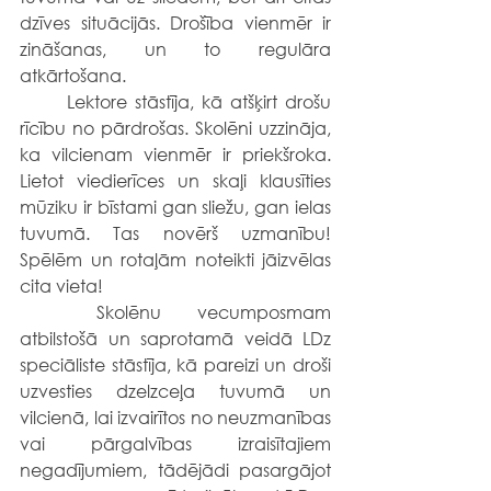
dzīves situācijās. Drošība vienmēr ir 
zināšanas, un to regulāra 
atkārtošana.
	Lektore stāstīja, kā atšķirt drošu 
rīcību no pārdrošas. Skolēni uzzināja, 
ka vilcienam vienmēr ir priekšroka. 
Lietot viedierīces un skaļi klausīties 
mūziku ir bīstami gan sliežu, gan ielas 
tuvumā. Tas novērš uzmanību! 
Spēlēm un rotaļām noteikti jāizvēlas 
cita vieta!
	Skolēnu vecumposmam 
atbilstošā un saprotamā veidā LDz 
speciāliste stāstīja, kā pareizi un droši 
uzvesties dzelzceļa tuvumā un 
vilcienā, lai izvairītos no neuzmanības 
vai pārgalvības izraisītajiem 
negadījumiem, tādējādi pasargājot 