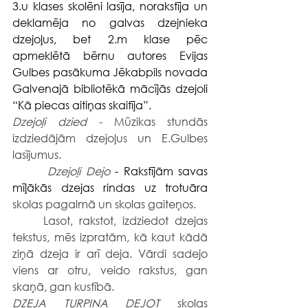
3.u klases skolēni lasīja, norakstīja un 
deklamēja no galvas dzejnieka 
dzejoļus, bet 2.m klase pēc 
apmeklētā bērnu autores Evijas 
Gulbes pasākuma Jēkabpils novada 
Galvenajā bibliotēkā mācījās dzejoli 
“Kā piecas aitiņas skaitīja”.
Dzejoļi dzied - 
Mūzikas stundās 
izdziedājām dzejoļus un E.Gulbes 
lasījumus.
Dzejoļi Dejo
 - Rakstījām savas 
mīļākās dzejas rindas uz trotuāra 
skolas pagalmā un skolas gaiteņos.
	Lasot, rakstot, izdziedot dzejas 
tekstus, mēs izpratām, kā kaut kādā 
ziņā dzeja ir arī deja. Vārdi sadejo 
viens ar otru, veido rakstus, gan 
skaņā, gan kustībā.
DZEJA TURPINA DEJOT 
skolas 