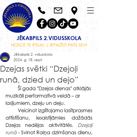
JĒKABPILS 2.VIDUSSKOLA
NOSCE TE IPSUM | IEPAZĪSTI PATS SEVI
Jēkabpils 2. vidusskola
2024. g. 18. sept.
Dzejas svētki “Dzejoļi
runā, dzied un dejo”
	Šī gada "Dzejas dienas" atklājās 
muzikāli performatīvā veidā – ar 
lasījumiem, dzeju un deju.
	Veicinot izglītojamo lasītprasmes 
attīstīšanu, iesaistījāmies dažādās 
Dzejas nedēļas aktivitātēs. 
Dzejoļi 
runā
 - Svinot Raiņa dzimšanas dienu, 