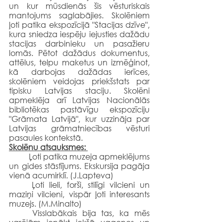
un kur mūsdienās šis vēsturiskais 
mantojums saglabājies. Skolēniem 
ļoti patika ekspozīcijā "Stacijas dzīve", 
kura sniedza iespēju iejusties dažādu 
stacijas darbinieku un pasažieru 
lomās. Pētot dažādus dokumentus, 
attēlus, telpu maketus un izmēģinot, 
kā darbojas dažādas ierīces, 
skolēniem veidojas priekšstats par 
tipisku Latvijas staciju. Skolēni 
apmeklēja arī Latvijas Nacionālās 
bibliotēkas pastāvīgu ekspozīciju 
"Grāmata Latvijā", kur uzzināja par 
Latvijas grāmatniecības vēsturi 
pasaules kontekstā.
Skolēnu atsauksmes: 
	Ļoti patika muzeja apmeklējums 
un gides stāstījums. Ekskursija pagāja 
vienā acumirklī. (J.Lapteva)
	Ļoti lieli, forši, stilīgi vilcieni un 
maziņi vilcieni, vispār ļoti interesants 
muzejs. (M.Minalto)
	Visslabākais bija tas, ka mēs 