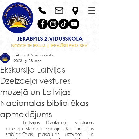
JĒKABPILS 2.VIDUSSKOLA
NOSCE TE IPSUM | IEPAZĪSTI PATS SEVI
Jēkabpils 2. vidusskola
2023. g. 28. apr.
Ekskursija Latvijas
Dzelzceļa vēstures
muzejā un Latvijas
Nacionālās bibliotēkas
apmeklējums
	Latvijas Dzelzceļa vēstures  
muzejā skolēni izzināja, kā mainījās 
sabiedrības pasaules uztvere un 