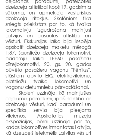
ceļošanas paradumi, pateicoties 
dzelzceļa attīstībai kopš 19. gadsimta 
sākuma, un apmeklēja vēsturiskos 
dzelzceļa ritekļus. Skolēniem tika 
sniegts priekšstats par to, kā tvaika 
lokomotīvju izgudrošana mainījusi 
Latvijas un pasaules attīstību un 
vēsturi. Ekskursijas laikā bija iespēja 
apskatīt dzelzceļa maketu mērogā 
1:87, šaursliežu dzelzceļa lokomotīvi, 
padomju laika TEP60 pasažieru 
dīzeļlokomotīvi, 20. gs. 20. gados 
būvēto pasažieru vagonu "Fēnikss", 
stāstiem apvīto ER2 elektrovilcienu, 
platsliežu tvaika lokomotīvi un 
vagonu cietumnieku pārvadāšanai. 
	Skolēni uzzināja, kā mainījušies 
ceļojumu paradumi, īpaši saistībā ar 
dzelzceļu vēsturi, kādi paradumi un 
specifisks serviss bija pieejams 
vilcienos. Apskatoties muzeja 
ekspozīcijas, bērni uzzināja par to, 
kādas lokomotīves izmantotas Latvijā, 
kā dzelzceļš ietekmējis Latvijas vēsturi 