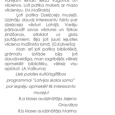
varējām ienākt iekšā vagonos un 
vilcienos. Loti patika makets ar mazo 
vilcieniņu. (M.Mašinskis)
	Ļoti patika Dzelzceļa muzejā. 
Uzzināju daudz interesantu faktu par 
dzelzceļa vēsturi Latvijā. Varēju 
pārbaudīt savas vēstures un fizikas 
zināšanas, atbildot uz gida 
jautājumiem. Bija ļoti jauki iejusties 
vilciena mašīnista lomā. (D.Kalverša)
	Man arī ļoti patika bibliotēkā, 
grāmatu izstāde bija ļoti 
daudzveidīga, man sagribējās vēlreiz 
apmeklēt bibliotēku, vēlreiz visu 
aplūkot. (A.Vaškuna)
Liels paldies kultūrizglītības 
programmai “Latvijas skolas soma” 
par iespēju apmeklēt tik interesanto 
muzeju!
8.a klases audzinātāja Jeļena 
Graudiņa
8.b klases audzinātāja Marina 