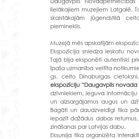
Daugavpils Novadpētniecības
lielākajiem muzejiem Latgalē. Ta
skaistākajām jūgendstilā celta
piemineklis. 
Muzejā mēs apskatījām ekspozīcij
Ekspozīcija sniedza ieskatu no
Tajā bija eksponēti autentiski pr
īpaša uzmanība veltīta notikumiem, 
gs. celto Dinaburgas cietoksni
ekspozīciju “Daugavpils novada
dzīvniekiem, ieguva informāciju 
un aizsargājamus augus un dzīvni
Bagāti un daudzveidīgi tika pā
iepazīt dažādus dabas retumus,
zināšanas par Latvijas dabu.
Eksursija tika organizēta interakt