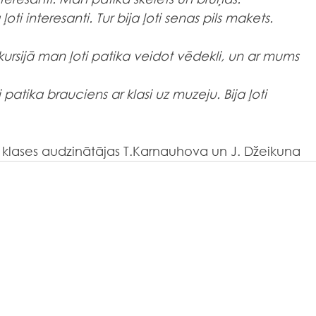
 ļoti interesanti. Tur bija ļoti senas pils makets. 
kursijā man ļoti patika veidot vēdekli, un ar mums 
 patika brauciens ar klasi uz muzeju. Bija ļoti 
 klases audzinātājas T.Karnauhova un J. Džeikuna