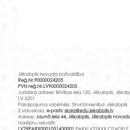
3. klašu skolēnus mācību
5.а 
ekskursija “Rīgas kino
Rekvizīti
mācī
muzeju”
Prei
Projekta “Skolas soma” ietvaros
2018
Jēkabpils novada pašvaldība
23.septembrī, arī mēs,
2.vid
Reģ.Nr.90000024205
četrdesmit seši trešo klašu
45 s
PVN reģ.Nr.LV90000024205
skolēni izmantojām iespēju
eksku
Juridiskā adrese: Brīvības iela 120, Jēkabpils, Jēkab
apmeklēt “Rīgas kino...
apska
LV-5201
Pakalpojuma saņēmējs: Struktūrvienība: Jēkabpils
2.vidusskola,
e-pasts:
skola@edu.jekabpils.lv
Adrese:
Jaunā iela 44, Jēkabpils, Jēkabpils novads
Norēķinu rekvizīti:
LV29PARX0001051430001
PARXLV22XXX CITADELE