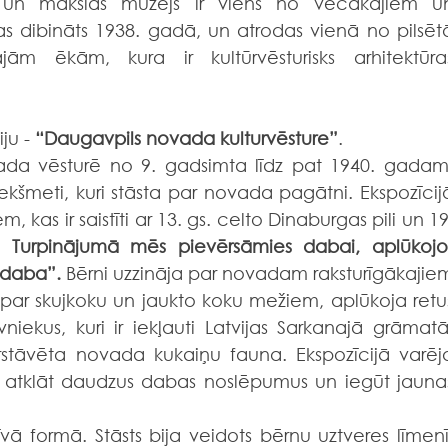
 un mākslas muzejs ir viens no vecākajiem un
s dibināts 1938. gadā, un atrodas vienā no pilsētā
jām ēkām, kura ir kultūrvēsturisks arhitektūras
u - 
“Daugavpils novada kulturvēsture”
.
vada vēsturē no 9. gadsimta līdz pat 1940. gadam.
iekšmeti, kuri stāsta par novada pagātni. Ekspozīcijā
kas ir saistīti ar 13. gs. celto Dinaburgas pili un 19.
. 
Turpinājumā mēs pievērsāmies dabai, aplūkojot
 daba”. 
Bērni uzzināja par novadam raksturīgākajiem
par skujkoku un jaukto koku mežiem, aplūkoja retus
ekus, kuri ir iekļauti Latvijas Sarkanajā grāmatā.
rstāvēta novada kukaiņu fauna. Ekspozīcijā varēja
 atklāt daudzus dabas noslēpumus un iegūt jaunas
īvā formā. Stāsts bija veidots bērnu uztveres līmenī,