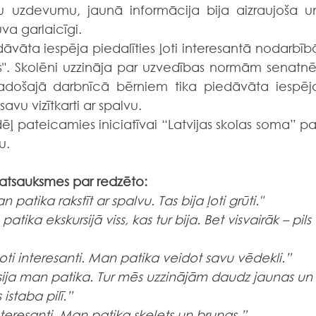
u uzdevumu, jaunā informācija bija aizraujoša un
a garlaicīgi.
āvāta iespēja piedalīties ļoti interesantā nodarbībā
žos". Skolēni uzzināja par uzvedības normām senatnē,
adošajā darbnīcā bērniem tika piedāvāta iespēja
savu vizītkarti ar spalvu.
dēļ pateicamies iniciatīvai “Latvijas skolas soma” par
u.
atsauksmes par redzēto:
n patika rakstīt ar spalvu. Tas bija ļoti grūti."
atika ekskursijā viss, kas tur bija. Bet visvairāk – pils 
ļoti interesanti. Man patika veidot savu vēdekli.” 
rsija man patika. Tur mēs uzzinājām daudz jaunas un 
istaba pilī.”
teresanti. Man patika skelets un bruņas.”