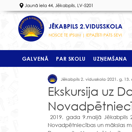
Jaunā iela 44, Jēkabpils, LV-5201
JĒKABPILS 2.VIDUSSKOLA
NOSCE TE IPSUM | IEPAZĪSTI PATS SEVI
GALVENĀ
PAR SKOLU
UZŅEMŠANA
Jēkabpils 2. vidusskola
2021. g. 13. 
Ekskursija uz D
Novadpētniecī
 2019. gada 9.maijā Jēkabpils 2.vidusskolas 1. klašu skolēni apmeklēja Daugavpils 
Novadpētniecības un mākslas m