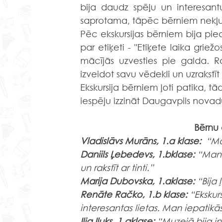
bija daudz spēļu un interesant
saprotama, tāpēc bērniem nekļuv
Pēc ekskursijas bērniem bija pied
par etiķeti - "Etiķete laika grie
mācījās uzvesties pie galda. R
izveidot savu vēdekli un uzrakstīt 
Ekskursija bērniem ļoti patika, tā
iespēju izzināt Daugavpils novad
Bērnu 
Vladislāvs Murāns, 1.а klase: 
 “Ma
Daniils Ļebedevs, 1.bklase:
 “Man p
un rakstīt ar tinti.” 
Marija Dubovska, 1.аklase: 
“Bija 
Renāte Račko, 1.b klase:
 “Eksku
interesantas lietas. Man iepatikās 
Iļja Iļuks, 1.аklase: 
“Muzejā bija in