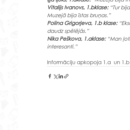
Vitalijs Ivanovs, 1.bklase: 
“Tur bija
Muzejā bija īstas bruņas.”
Polina Grigorjeva, 1.b klase:
 “Eks
daudz spēlējās.”
Nika Peškova, 1.аklase:
 “Man ļoti
interesanti.”
Informāciju apkopoja 1.a  un 1.b