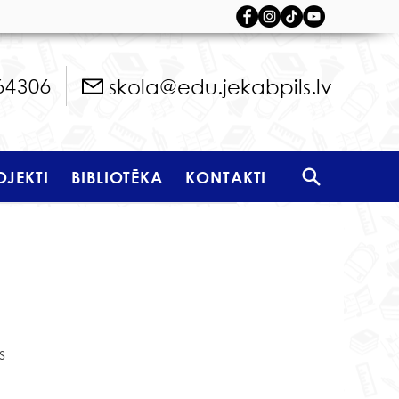
skola@edu.jekabpils.lv
64306
OJEKTI
BIBLIOTĒKA
KONTAKTI