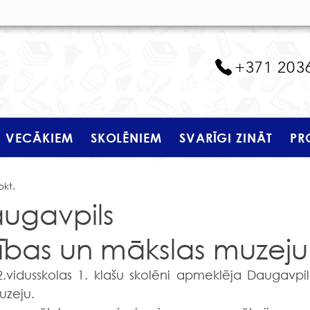
+371 203
VECĀKIEM
SKOLĒNIEM
SVARĪGI ZINĀT
PR
okt.
augavpils
bas un mākslas muzeju
uzeju.