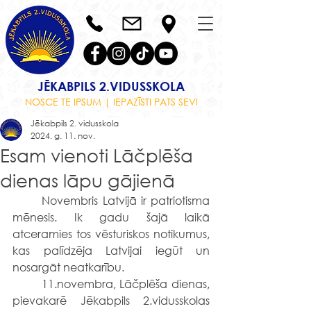
JĒKABPILS 2.VIDUSSKOLA
NOSCE TE IPSUM | IEPAZĪSTI PATS SEVI
Jēkabpils 2. vidusskola
2024. g. 11. nov.
Esam vienoti Lāčplēša
dienas lāpu gājienā
	Novembris Latvijā ir patriotisma 
mēnesis. Ik gadu šajā laikā 
atceramies tos vēsturiskos notikumus, 
kas palīdzēja Latvijai iegūt un 
nosargāt neatkarību.
	11.novembra, Lāčplēša dienas, 
pievakarē Jēkabpils 2.vidusskolas 