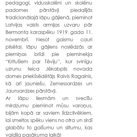
pedagogi, vidusskolēni un skolēnu 
padomes pārstāvji piedalījās 
tradicionālajā lāpu gājienā, pieminot 
Latvijas valsts armijas uzvaru pār 
Bermonta karaspēku 1919. gada 11. 
novembrī.
Nesot gaismu cauri 
pilsētai,
lāpu gājiens noslēdzās ar 
piemiņas brīdi pie pieminekļa 
“Kritušiem par Tēviju”, kur svinīgu 
uzrunu teica Jēkabpils novada 
domes priekšsēdētājs Raivis Ragainis, 
kā arī jauniešu, Zemessardzes un 
Jaunsardzes pārstāvji.
Ar lāpu liesmām un svecīšu 
mirdzumu pieminot mūsu varoņus, 
bijām kopā ar saviem līdzcilvēkiem, 
lai smeltos spēku viens no otra un sirdī 
glabātu to gaišumu un siltumu, kas 
valdīja pasākuma laikā!