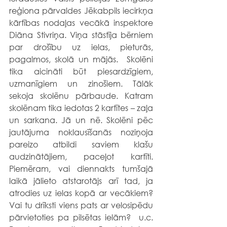
reģiona pārvaldes Jēkabpils iecirkņa 
kārtības nodaļas vecākā inspektore 
Diāna Stivriņa. Viņa stāstīja bērniem 
par drošību uz ielas, pieturās, 
pagalmos, skolā un mājās.  Skolēni 
tika aicināti būt piesardzīgiem, 
uzmanīgiem un zinošiem. Tālāk 
sekoja skolēnu pārbaude. Katram 
skolēnam tika iedotas 2 kartītes – zaļa 
un sarkana. Jā un nē. Skolēni pēc 
jautājuma noklausīšanās noziņoja 
pareizo atbildi saviem klašu 
audzinātājiem, paceļot kartīti. 
Piemēram, vai diennakts tumšajā 
laikā jālieto atstarotājs arī tad, ja 
atrodies uz ielas kopā ar vecākiem? 
Vai tu drīksti viens pats ar velosipēdu 
pārvietoties pa pilsētas ielām?  u.c. 