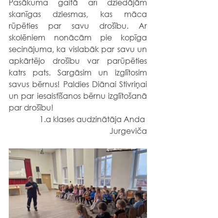
Pasākuma gaitā arī dziedājām 
skanīgas dziesmas, kas māca 
rūpēties par savu drošību. Ar 
skolēniem nonācām pie kopīga 
secinājuma, ka vislabāk par savu un 
apkārtējo drošību var parūpēties 
katrs pats. Sargāsim un izglītosim 
savus bērnus! Paldies Diānai Stivriņai 
un par iesaistīšanos bērnu izglītošanā 
par drošību!
1.a klases audzinātāja Anda 
Jurgeviča