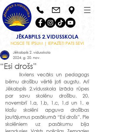
JĒKABPILS 2.VIDUSSKOLA
NOSCE TE IPSUM | IEPAZĪSTI PATS SEVI
Jēkabpils 2. vidusskola
2024. g. 20. nov.
“Esi drošs”
	Ikviens vecāks un pedagogs 
bērnu drošību vērtē ļoti augstu. Arī 
Jēkabpils 2.vidusskola izrāda rūpes 
par savu skolēnu drošību. 20. 
novembrī 1.a, 1.b, 1.c, 1.d un 1. e 
klašu skolēni apguva drošības 
jautājumus pasākumā “Esi drošs”. Pie 
skolēniem uz pasākumu bija 
ieradusies Valsts policijas Zemgales 