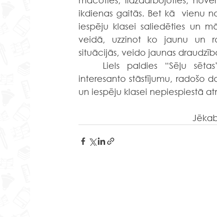
mācoties, līdzdarbojoties, novē
ikdienas gaitās. Bet kā  vienu n
iespēju klasei saliedēties un mā
veidā, uzzinot ko jaunu un rad
situācijās, veido jaunas draudzība
	Liels paldies “Sēļu sētas” saimniecei (gidei) par viesmīlīgo uzņemšanu, 
interesanto stāstījumu, radošo d
un iespēju klasei nepiespiestā a
Jēkabp