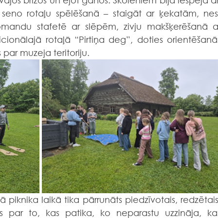
īvajos brīžos un ejot ganos. Skolēniem bija iespēja arī
seno rotaļu spēlēšanā – staigāt ar ķekatām, nest
omandu stafetē ar slēpēm, zivju makšķerēšanā ar
cionālajā rotaļā “Pirtiņa deg”, doties orientēšanās
 par muzeja teritoriju.
cās par to, kas patika, ko neparastu uzzināja, kas