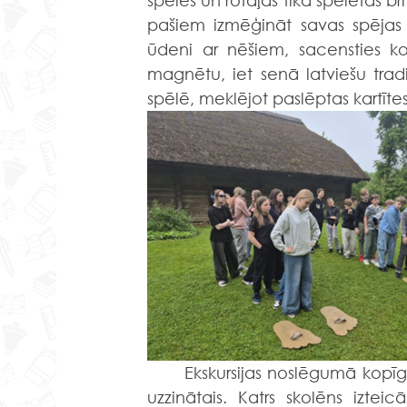
spēles un rotaļas tika spēlētas br
pašiem izmēģināt savas spējas 
ūdeni ar nēšiem, sacensties k
magnētu, iet senā latviešu tradi
spēlē, meklējot paslēptas kartītes
	Ekskursijas noslēgumā kopīgā piknika laikā tika pārrunāts piedzīvotais, redzētais, 
uzzinātais. Katrs skolēns iztei