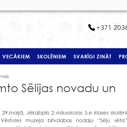
+371 203
VECĀKIEM
SKOLĒNIEM
SVARĪGI ZINĀT
PR
maijs
mto Sēlijas novadu un
 Vēstures muzeja brīvdabas nodaļu “Sēļu sēta”.