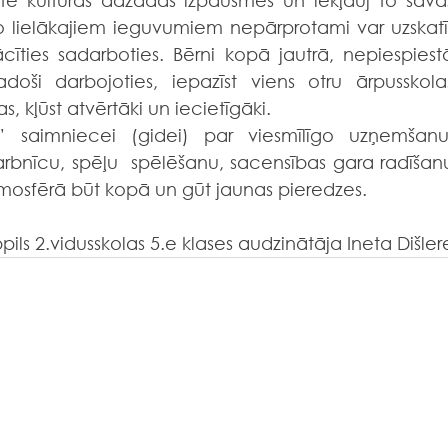
rtē kultūras dažādās izpausmes un iekļauj to savās
o lielākajiem ieguvumiem nepārprotami var uzskatīt
cīties sadarboties. Bērni kopā jautrā, nepiespiestā
oši darbojoties, iepazīst viens otru ārpusskolas
s, kļūst atvērtāki un iecietīgāki.
arbnīcu, spēļu  spēlēšanu, sacensības gara radīšanu
tmosfērā būt kopā un gūt jaunas pieredzes.
ils 2.vidusskolas 5.e klases audzinātāja Ineta Dišler