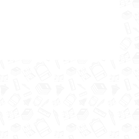
:
kultūrā
ības
 skolas
4.u klases
 ekskursijā