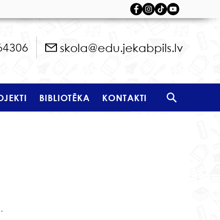
skola@edu.jekabpils.lv
64306
OJEKTI
BIBLIOTĒKA
KONTAKTI
 