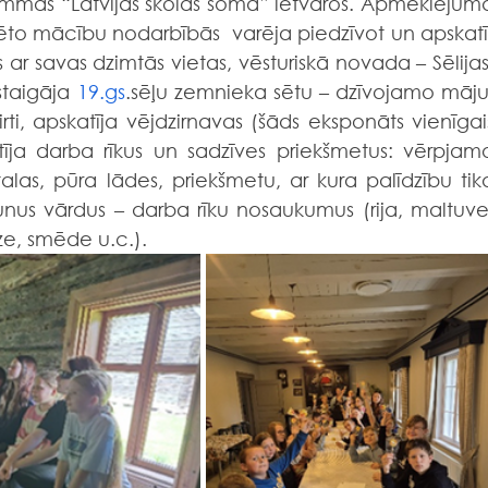
rammas “Latvijas skolas soma” ietvaros. Apmeklējuma
dēto mācību nodarbībās  varēja piedzīvot un apskatīt
s ar savas dzimtās vietas, vēsturiskā novada – Sēlijas,
staigāja 
19.gs
.sēļu zemnieka sētu – dzīvojamo māju,
irti, apskatīja vējdzirnavas (šāds eksponāts vienīgais
katīja darba rīkus un sadzīves priekšmetus: vērpjamo
talas, pūra lādes, priekšmetu, ar kura palīdzību tika
aunus vārdus – darba rīku nosaukumus (rija, maltuve,
ize, smēde u.c.).