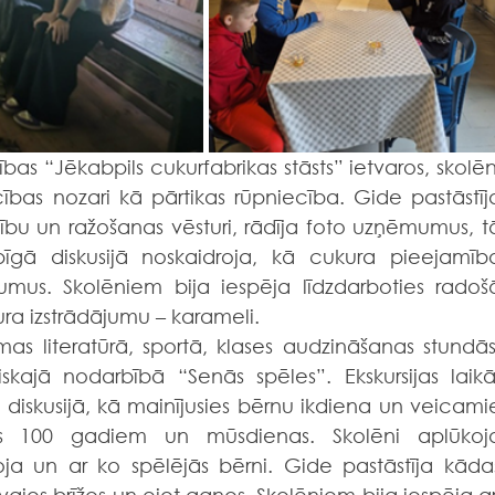
cības nozari kā pārtikas rūpniecība. Gide pastāstīja
ību un ražošanas vēsturi, rādīja foto uzņēmumus, tā
īgā diskusijā noskaidroja, kā cukura pieejamība
umus. Skolēniem bija iespēja līdzdarboties radošā
strādājumu – karameli.                  
 literatūrā, sportā, klases audzināšanas stundās,
skajā nodarbībā “Senās spēles”. Ekskursijas laikā,
s diskusijā, kā mainījusies bērnu ikdiena un veicamie
rms 100 gadiem un mūsdienas. Skolēni aplūkoja
ja un ar ko spēlējās bērni. Gide pastāstīja kādas