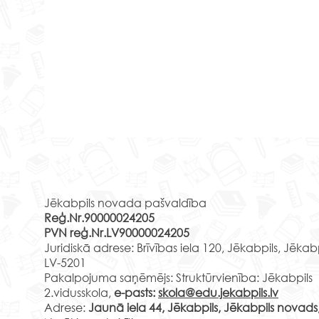
Jēkabpils 2.vidusskolas 4.m
klases skolēnu mācību
Rekvizīti
brauciens uz Daugavpils
Daugavpils skrošu rūpnīca ir
Skrošu rūpnīcu un filmas
Jēkabpils novada pašvaldība
viens no ievērojamākajiem
“Ūdensbumba resnajam
Reģ.Nr.90000024205
tūrisma objektiem Daugavpilī,
runcim” noskatīšanās
PVN reģ.Nr.LV90000024205
Daugavpils Kultūras pilī
Latvijā, Baltijā un arī visā
Juridiskā adrese: Brīvības iela 120, Jēkabpils, Jēkab
multimediju zālē
Ziemeļeiropā. Tā ir...
LV-5201
2.e 
Pakalpojuma saņēmējs: Struktūrvienība: Jēkabpils
Borh
2.vidusskola,
e-pasts:
skola@edu.jekabpils.lv
Adrese:
Jaunā iela 44, Jēkabpils, Jēkabpils novads