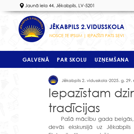
Jaunā iela 44, Jēkabpils, LV-5201
JĒKABPILS 2.VIDUSSKOLA
NOSCE TE IPSUM | IEPAZĪSTI PATS SEVI
GALVENĀ
PAR SKOLU
UZŅEMŠANA
Jēkabpils 2. vidusskola
2025. g. 29. 
Iepazīstam dzi
tradīcijas
	Pašā mācību gada beigās, 29.maijā, Jēkabpils 2.vidusskolas 5.e klases skolēni  
devās ekskursijā uz Jēkabpils