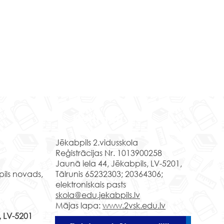
Mācību brauciens
ceļojums laikā un 
Kontakti
Daugavpilī
Izmantojot kultūrizglīt
Jēkabpils 2.vidusskola
programmas “Latvijas
Reģistrācijas Nr. 1013900258
soma” piedāvājumu, 
Jaunā iela 44, Jēkabpils, LV-5201,
skolēni devās mācību
pils novads,
Tālrunis 65232303; 20364306;
uz Daugavpili, kur...
elektroniskais pasts
klases skolēni grāfa
skola@edu.jekabpils.lv
a valstībā
Mājas lapa:
www.2vsk.edu.lv
, LV-5201