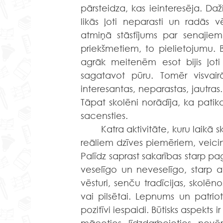
pārsteidza, kas ieinteresēja. Da
likās ļoti neparasti un radās
atmiņā stāstījums par senajiem
priekšmetiem, to pielietojumu. Bij
agrāk meitenēm esot bijis ļot
sagatavot pūru. Tomēr visvairā
interesantas, neparastas, jautras.
Tāpat skolēni norādīja, ka patika
sacensties.
	Katra aktivitāte, kuru laikā skolēni redz saistību starp teorētiskajām zināšanām un 
reāliem dzīves piemēriem, veicina
Palīdz saprast sakarības starp pa
veselīgo un neveselīgo, starp a
vēsturi, senču tradīcijas, skolē
vai pilsētai. Lepnums un patrioti
pozitīvi iespaidi. Būtisks aspekts i