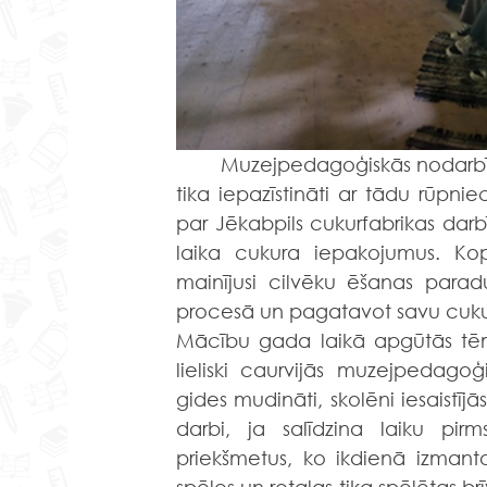
	Muzejpedagoģiskās nodarbības “Jēkabpils cukurfabrikas stāsts” ietvaros, skolēni 
tika iepazīstināti ar tādu rūpnie
par Jēkabpils cukurfabrikas darb
laika cukura iepakojumus. Kop
mainījusi cilvēku ēšanas parad
procesā un pagatavot savu cukura iz
Mācību gada laikā apgūtās tēmas
lieliski caurvijās muzejpedagoģi
gides mudināti, skolēni iesaistījā
darbi, ja salīdzina laiku pi
priekšmetus, ko ikdienā izmanto