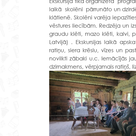
Ekskursija tika organizēta  prog
laikā  skolēni  pārrunāto un dzir
klātienē. Skolēni varēja iepazītie
vēstures liecībām. Redzēja un iz
graudu klēti, mazo klēti, kalvi, p
Latvijā) . Ekskursijas laikā aps
ratiņu, siera krēslu, vīzes un pas
novilkti zābaki u.c. Iemācījās j
dzirnakmens, vērpjamais ratiņš, l