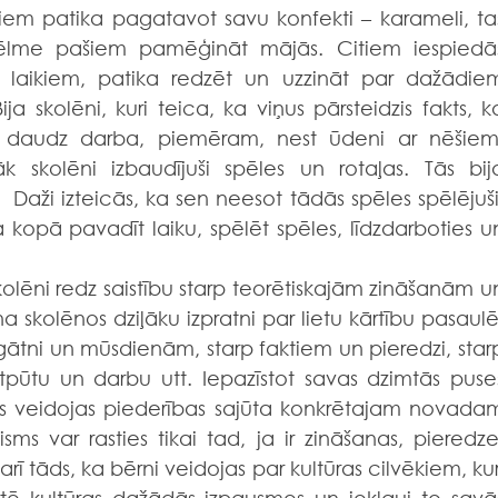
žiem patika pagatavot savu konfekti – karameli, tas
 vēlme pašiem pamēģināt mājās. Citiem iespiedās
 laikiem, patika redzēt un uzzināt par dažādiem
a skolēni, kuri teica, ka viņus pārsteidzis fakts, ka
i daudz darba, piemēram, nest ūdeni ar nēšiem,
k skolēni izbaudījuši spēles un rotaļas. Tās bija
  Daži izteicās, ka sen neesot tādās spēles spēlējuši.
 kopā pavadīt laiku, spēlēt spēles, līdzdarboties un
 skolēnos dziļāku izpratni par lietu kārtību pasaulē.
gātni un mūsdienām, starp faktiem un pieredzi, starp
tpūtu un darbu utt. Iepazīstot savas dzimtās puses
nos veidojas piederības sajūta konkrētajam novadam
sms var rasties tikai tad, ja ir zināšanas, pieredze,
r arī tāds, ka bērni veidojas par kultūras cilvēkiem, kuri