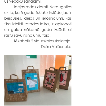
uz vecāku sanāksmi. 
	Idejas rodas darot! Neraugoties 
uz to, ka šī gada 5.klašu izstāde jau ir 
beigusies, idejas un ierosinājumi, kas 
tika izteikti izstādes laikā, ir apkopoti 
un gaida nākamā gada izstādi, lai 
rastu savu risinājumu tajā.  
Jēkabpils 2.vidusskolas skolotāja 
Daira Voičonoka