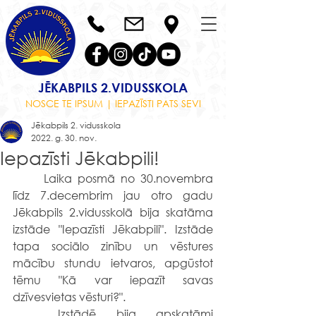
JĒKABPILS 2.VIDUSSKOLA
NOSCE TE IPSUM | IEPAZĪSTI PATS SEVI
Jēkabpils 2. vidusskola
2022. g. 30. nov.
Iepazīsti Jēkabpili!
	Laika posmā no 30.novembra 
līdz 7.decembrim jau otro gadu  
Jēkabpils 2.vidusskolā bija skatāma 
izstāde "Iepazīsti Jēkabpili". Izstāde 
tapa sociālo zinību un vēstures 
mācību stundu ietvaros, apgūstot 
tēmu "Kā var iepazīt savas 
dzīvesvietas vēsturi?". 
	Izstādē bija apskatāmi 