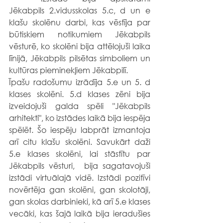
Jēkabpils 2.vidusskolas 5.c, d un e 
klašu skolēnu darbi, kas vēstīja par  
būtiskiem notikumiem Jēkabpils 
vēsturē, ko skolēni bija attēlojuši laika 
līnijā, Jēkabpils pilsētas simboliem un 
kultūras pieminekļiem Jēkabpilī. 
Īpašu radošumu izrādīja 5.e un 5. d 
klases skolēni. 5.d klases zēni bija 
izveidojuši galda spēli "Jēkabpils 
arhitekti", ko izstādes laikā bija iespēja 
spēlēt. Šo iespēju labprāt izmantoja 
arī citu klašu skolēni. Savukārt daži 
5.e klases skolēni, lai stāstītu par 
Jēkabpils vēsturi,  bija sagatavojuši  
izstādi virtuālajā vidē. Izstādi pozitīvi 
novērtēja gan skolēni, gan skolotāji, 
gan skolas darbinieki, kā arī 5.e klases 
vecāki, kas šajā laikā bija ieradušies 