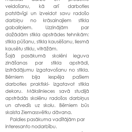
veidošanu, kā arī darboties 
patstāvīgi un izveidot savu radošo 
darbiņu no krāsainajiem stikla 
gabaliņiem. Uzzinājām par 
dažādām stikla apstrādes tehnikām: 
stikla pūšanu, stikla kausēšanu, liesmā 
kausētu stiklu, vitrāžām.
Šajā pasākumā skolēni ieguva 
zināšanas par stikla apstrādi, 
izstrādājumu izgatavošanu no stikla. 
Bērniem bija iespēja pašiem 
darboties praktiski- izgatavot stikla 
dekoru. Mākslinieces savā studijā 
apstrādās skolēnu radošos darbiņus 
un atvedīs uz skolu. Bērniem būs 
skaista Ziemassvētku dāvana.
    Paldies pasākuma vadītājām par 
interesanto nodarbību.