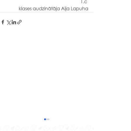
                                                             1.c 
klases audzinātāja Aija Lapuha
Izzinošas nodarbības
Līvānu stikla un