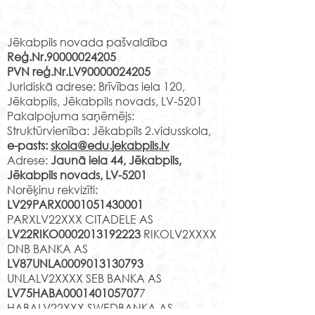
Rekvizīti
amatniecības centrā
15. aprīlī Jēkabpils 2.
vidusskolas 2.c klases skolēni
Jēkabpils novada pašvaldība
Reģ.Nr.90000024205
apmeklēja Līvānu stikla un
PVN reģ.Nr.LV90000024205
amatniecības centra
Muzejpedagoģ
Juridiskā adrese: Brīvības iela 120,
izzinošo nodarbību" Līvānu
nodarbība “Izzi
Jēkabpils, Jēkabpils novads, LV-5201
stikla...
Jēkabpili”.
Pakalpojuma saņēmējs:
Struktūrvienība: Jēkabpils 2.vidusskola,
e-pasts:
skola@edu.jekabpils.lv
Adrese:
Jaunā iela 44, Jēkabpils,
Jēkabpils novads, LV-5201
Norēķinu rekvizīti:
LV29PARX0001051430001
PARXLV22XXX CITADELE AS
LV22RIKO0002013192223
RIKOLV2XXXX
DNB BANKA AS
LV87UNLA0009013130793
UNLALV2XXXX SEB BANKA AS
LV75HABA000140105707
7
HABALV22XXX SWEDBANKA AS