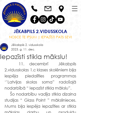
JĒKABPILS 2.VIDUSSKOLA
NOSCE TE IPSUM | IEPAZĪSTI PATS SEVI
Jēkabpils 2. vidusskola
2023. g. 11. dec.
Iepazīsti stikla mākslu!
	11. decembrī  Jēkabpils 
2.vidusskolas 1.c klases skolēniem bija 
iespēja piedalīties programmas 
‘’Latvijas skolas soma” radošajā 
nodarbībā “ Iepazīst stikla mākslu”.
    Šo nodarbību vadīja stikla dizaina 
studijas “ Glass Point ” mākslinieces. 
Mums bija iespēja iepazīties ar stikla 
mākslas darbu un produktu 