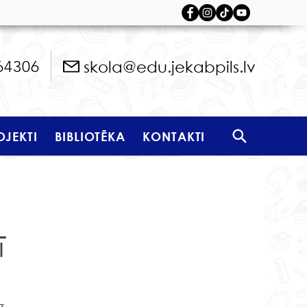
skola@edu.jekabpils.lv
64306
OJEKTI
BIBLIOTĒKA
KONTAKTI
ī
 