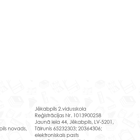
nošas nodarbības Līvānu
la un amatniecības
Kontakti
trā
prīlī Jēkabpils 2. vidusskolas
Jēkabpils 2.vidusskola
klases skolēni apmeklēja
Reģistrācijas Nr. 1013900258
nu stikla un amatniecības
Jaunā iela 44, Jēkabpils, LV-5201,
ra izzinošo nodarbību"
pils novads,
Tālrunis 65232303; 20364306;
u stikla...
elektroniskais pasts
Muzejpedagoģisk