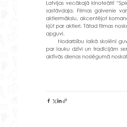
Latvijas vecākajā kinoteātrī “Spl
sastāvdaļa. Filmas galvenie varo
aktiermākslu, akcentējot komanda
kļūt par aktieri. Tātad filmas nosk
apguvi.
	Nodarbību laikā skolēni guva jaunas zināšanas un paplašināja savu redzesloku 
par lauku dzīvi un tradīcijām se
aktīvās dienas noslēgumā noskat