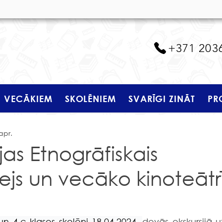
+371 203
VECĀKIEM
SKOLĒNIEM
SVARĪGI ZINĀT
PR
apr.
jas Etnogrāfiskais
js un vecāko kinoteātr
un 4.c klases skolēni 18.04.2024. 
devās ekskursijā uz