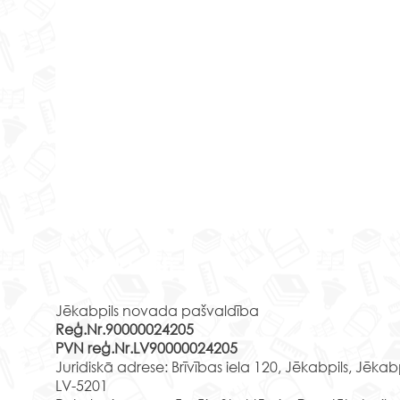
Brauciens uz Latgali
Izzi
Rekvizīti
stik
25.aprīļa rīts bija dzestrs, bet
cen
15. a
mums tas nemaz netraucēja,
Jēkabpils novada pašvaldība
2.c 
lai dotos nelielā mācību
Reģ.Nr.90000024205
Līvā
ekskursijā. 1.m un 2.u klašu
PVN reģ.Nr.LV90000024205
cent
skolēni devās uz...
Juridiskā adrese: Brīvības iela 120, Jēkabpils, Jēkab
Līvān
LV-5201