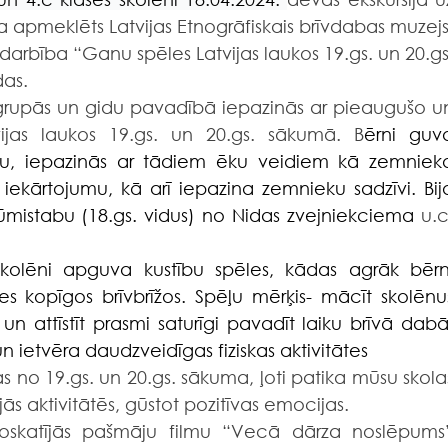
ka apmeklēts Latvijas Etnogrāfiskais brīvdabas muzejs,
rbība “Ganu spēles Latvijas laukos 19.gs. un 20.gs.
das.
vijas laukos 19.gs. un 20.gs. sākumā. B
ērni guva
ju, iepazinās ar tādiem ēku veidiem kā zemnieka
to iekārtojumu, kā arī iepazina zemnieku sadzīvi. Bija
ūmistabu (
18.gs
. vidus) no Nidas zvejniekciema
 u.c.
kolēni apguva kustību spēles, kādas agrāk bērni
s kopīgos brīvbrīžos. Spēļu mērķis- mācīt skolēnus
 un attīstīt prasmi saturīgi pavadīt laiku brīvā dabā.
 ietvēra daudzveidīgas fiziskas aktivitātes
s no 19.gs. un 20.gs. sākuma, ļoti patika mūsu skolas
jās aktivitātēs, gūstot pozitīvas emocijas.