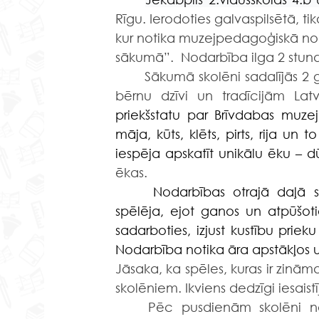
Rīgu. Ierodoties galvaspilsētā, ti
kur notika muzejpedagoģiskā noda
sākumā”.  Nodarbība ilga 2 stun
	Sākumā skolēni sadalījās 2 grupās un gidu pavadībā iepazinās ar pieaugušo un 
bērnu dzīvi un tradīcijām Lat
priekšstatu par Brīvdabas muze
māja, kūts, klēts, pirts, rija un 
iespēja apskatīt unikālu ēku – d
ēkas.
Nodarbības otrajā daļā s
spēlēja, ejot ganos un atpūšotie
sadarboties, izjust kustību prieku
Nodarbība notika āra apstākļos un
Jāsaka, ka spēles, kuras ir zināma
skolēniem. Ikviens dedzīgi iesaistī
	Pēc pusdienām skolēni noskatījās pašmāju filmu “Vecā dārza noslēpums” 