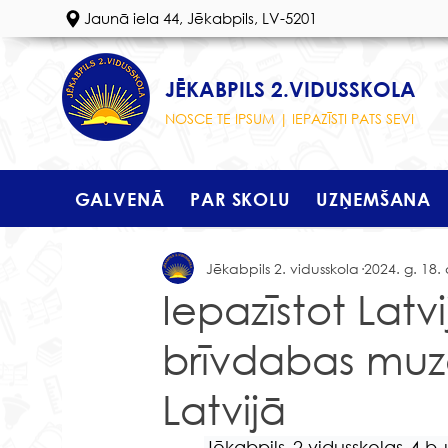
Jaunā iela 44, Jēkabpils, LV-5201
JĒKABPILS 2.VIDUSSKOLA
NOSCE TE IPSUM | IEPAZĪSTI PATS SEVI
GALVENĀ
PAR SKOLU
UZŅEMŠANA
Jēkabpils 2. vidusskola
2024. g. 18. 
Iepazīstot Latvi
brīvdabas muze
Latvijā
Jēkabpils 2.vidusskolas 4.b 