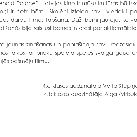
endid Palace”. Latvijas kino ir mūsu kultūras būtiska
ņi ir četri bērni. Skolēni izteica savu viedokli par
s darbu filmas tapšanā. Daži bērni jautāja, kā var
atīšanās bija raisījusi bērnos interesi par aktiermākslas
nos laikos, ar prieku spēlēja spēles svaigā gaisā un
ījās pašmāju filmu.
4.c klases audzinātāja Velta Stepiņ
4.b klases audzinātāja Aiga Zvirbul