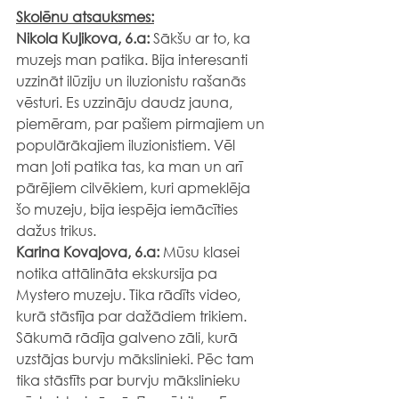
Skolēnu atsauksmes:
Nikola Kuļikova, 6.a: 
Sākšu ar to, ka 
muzejs man patika. Bija interesanti 
uzzināt ilūziju un iluzionistu rašanās 
vēsturi. Es uzzināju daudz jauna, 
piemēram, par pašiem pirmajiem un 
populārākajiem iluzionistiem. Vēl 
man ļoti patika tas, ka man un arī 
pārējiem cilvēkiem, kuri apmeklēja 
šo muzeju, bija iespēja iemācīties 
dažus trikus.
Karina Kovaļova, 6.a: 
Mūsu klasei 
notika attālināta ekskursija pa 
Mystero muzeju. Tika rādīts video, 
kurā stāstīja par dažādiem trikiem. 
Sākumā rādīja galveno zāli, kurā 
uzstājas burvju mākslinieki. Pēc tam 
tika stāstīts par burvju mākslinieku 