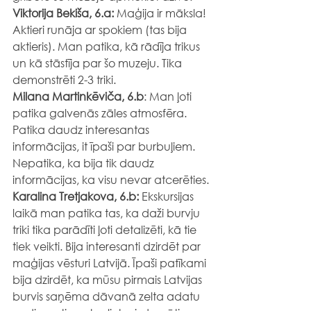
Viktorija Bekiša, 6.a: 
Maģija ir māksla! 
Aktieri runāja ar spokiem (tas bija 
aktieris). Man patika, kā rādīja trikus 
un kā stāstīja par šo muzeju. Tika 
demonstrēti 2-3 triki.
Milana Martinkēviča, 6.b
: Man ļoti 
patika galvenās zāles atmosfēra. 
Patika daudz interesantas 
informācijas, it īpaši par burbuļiem. 
Nepatika, ka bija tik daudz 
informācijas, ka visu nevar atcerēties.
Karalina Tretjakova, 6.b:
 Ekskursijas 
laikā man patika tas, ka daži burvju 
triki tika parādīti ļoti detalizēti, kā tie 
tiek veikti. Bija interesanti dzirdēt par 
maģijas vēsturi Latvijā. Īpaši patīkami 
bija dzirdēt, ka mūsu pirmais Latvijas 
burvis saņēma dāvanā zelta adatu 