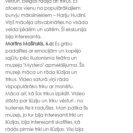
vēsturi, beigās rādīja arī trikus. Es 
atceros vienu no populārākajiem 
burvju māksliniekiem – Hariju Hudini. 
Viņš mācēja atsvabināties no visāda 
veida ķēdēm un saitēm. Šī ekskursija 
bija interesanta.
Martins Mašinskis, 6.a: 
Es gribu 
padalīties ar emocijām un kopējo 
sajūtu pēc Iluzionisma teātra un 
muzeja "Mystero" apmeklējuma. Šis 
muzejs māca un rāda ilūzijas un 
trikus. Video saturā viņi rāda 
vispopulārāko triku ar monētu. 
Māca arī, kā šos trikus izpildīt. Video 
stāsta par ilūziju un triku vēsturi - no 
kurienes tie ir radušies. Man patika šis 
muzejs, jo tur bija interesanti triki un 
ilūzijas, bija interesanti skatīties, kā 
rādās pirmie triki un ilūzijas. Viss bija 