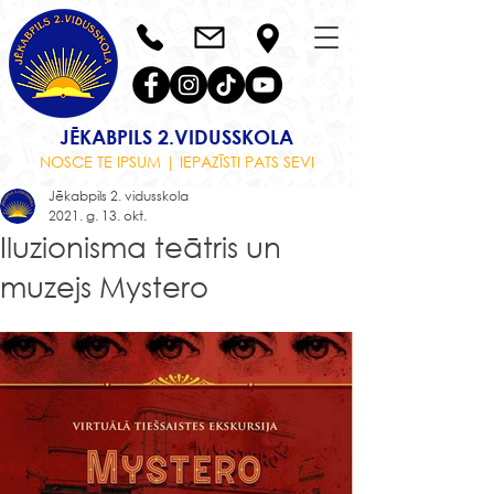
JĒKABPILS 2.VIDUSSKOLA
NOSCE TE IPSUM | IEPAZĪSTI PATS SEVI
Jēkabpils 2. vidusskola
2021. g. 13. okt.
Iluzionisma teātris un
muzejs Mystero