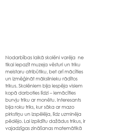
Nodarbības laikā skolēni varēja  ne 
tikai iepazīt muzeja vēsturi un triku 
meistaru atribūtiku, bet arī mācīties 
un izmēģināt mākslinieku rādītos 
trikus. Skolēniem bija iespēja visiem 
kopā darboties līdzi – iemācīties 
burvju triku ar monētu. Interesants 
bija roku triks, kur sāka ar mazo 
pirkstiņu un izspēlēja, līdz uzminēja 
pēdējo. Lai izpildītu dažādus trikus, ir 
vajadzīgas zināšanas matemātikā 