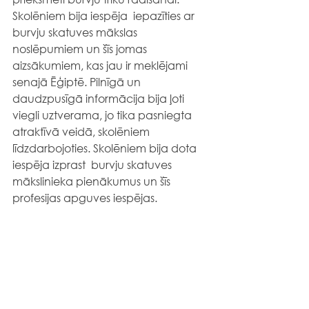
Skolēniem bija iespēja  iepazīties ar 
burvju skatuves mākslas 
noslēpumiem un šīs jomas 
aizsākumiem, kas jau ir meklējami 
senajā Ēģiptē. Pilnīgā un 
daudzpusīgā informācija bija ļoti 
viegli uztverama, jo tika pasniegta 
atraktīvā veidā, skolēniem 
līdzdarbojoties. Skolēniem bija dota 
iespēja izprast  burvju skatuves 
mākslinieka pienākumus un šīs 
profesijas apguves iespējas.