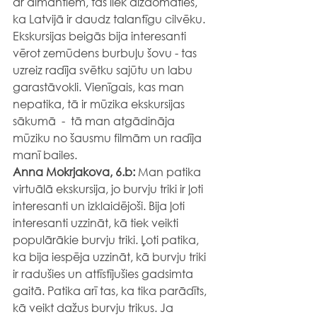
ar dimantiem, tas liek aizdomāties, 
ka Latvijā ir daudz talantīgu cilvēku. 
Ekskursijas beigās bija interesanti 
vērot zemūdens burbuļu šovu - tas 
uzreiz radīja svētku sajūtu un labu 
garastāvokli. Vienīgais, kas man 
nepatika, tā ir mūzika ekskursijas 
sākumā  -  tā man atgādināja 
mūziku no šausmu filmām un radīja 
manī bailes.
Anna Mokrjakova, 6.b:
 Man patika 
virtuālā ekskursija, jo burvju triki ir ļoti 
interesanti un izklaidējoši. Bija ļoti 
interesanti uzzināt, kā tiek veikti 
populārākie burvju triki. Ļoti patika, 
ka bija iespēja uzzināt, kā burvju triki 
ir radušies un attīstījušies gadsimta 
gaitā. Patika arī tas, ka tika parādīts, 
kā veikt dažus burvju trikus. Ja 