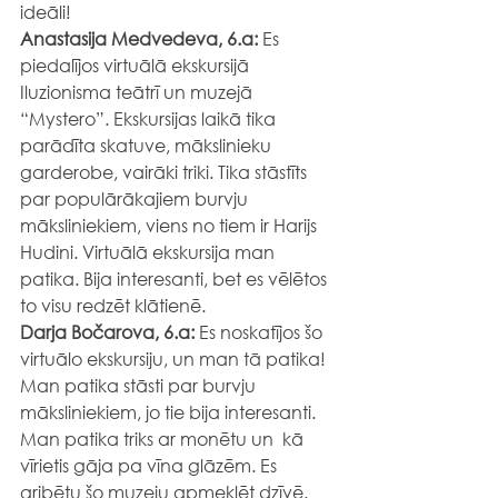
ideāli!
Anastasija Medvedeva, 6.a: 
Es 
piedalījos virtuālā ekskursijā 
Iluzionisma teātrī un muzejā 
“Mystero”. Ekskursijas laikā tika 
parādīta skatuve, mākslinieku 
garderobe, vairāki triki. Tika stāstīts 
par populārākajiem burvju 
māksliniekiem, viens no tiem ir Harijs 
Hudini. Virtuālā ekskursija man 
patika. Bija interesanti, bet es vēlētos 
to visu redzēt klātienē.
Darja Bočarova, 6.a: 
Es noskatījos šo 
virtuālo ekskursiju, un man tā patika! 
Man patika stāsti par burvju 
māksliniekiem, jo tie bija interesanti. 
Man patika triks ar monētu un  kā 
vīrietis gāja pa vīna glāzēm. Es 
gribētu šo muzeju apmeklēt dzīvē.