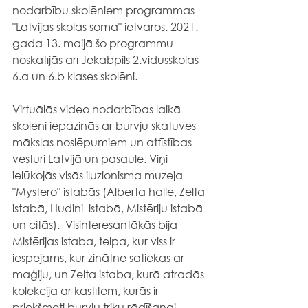
nodarbību skolēniem programmas 
"Latvijas skolas soma" ietvaros. 2021. 
gada 13. maijā šo programmu 
noskatījās arī Jēkabpils 2.vidusskolas 
6.a un 6.b klases skolēni.
Virtuālās video nodarbības laikā 
skolēni iepazinās ar burvju skatuves 
mākslas noslēpumiem un attīstības 
vēsturi Latvijā un pasaulē. Viņi 
ielūkojās visās iluzionisma muzeja 
"Mystero" istabās (Alberta hallē, Zelta 
istabā, Hudini  istabā, Mistēriju istabā 
un citās).  Visinteresantākās bija 
Mistērijas istaba, telpa, kur viss ir 
iespējams, kur zinātne satiekas ar 
maģiju, un Zelta istaba, kurā atradās 
kolekcija ar kastītēm, kurās ir 
priekšmeti burvju triku rādīšanai. 