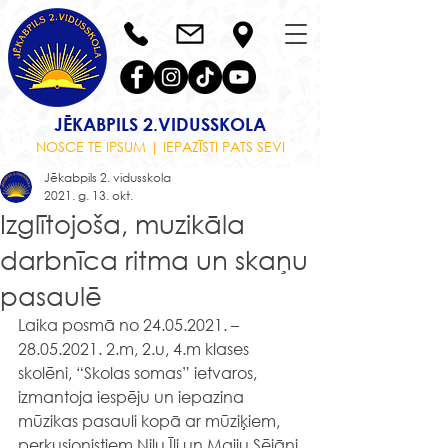
JĒKABPILS 2.VIDUSSKOLA
NOSCE TE IPSUM | IEPAZĪSTI PATS SEVI
Jēkabpils 2. vidusskola
2021. g. 13. okt.
Izglītojoša, muzikāla
darbnīca ritma un skaņu
pasaulē
Laika posmā no 24.05.2021. – 
28.05.2021. 2.m, 2.u, 4.m klases 
skolēni, “Skolas somas” ietvaros, 
izmantoja iespēju un iepazina 
mūzikas pasauli kopā ar mūziķiem, 
perkusionistiem Nilu Īli un Maiju Sējāni 