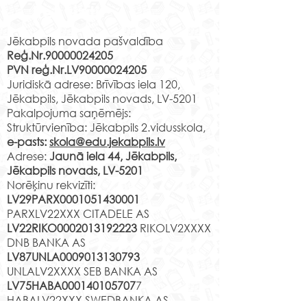
Rekvizīti
Izrāde?”
pasakumā “Tik
27. maijā 4.c klases skolēni
“Teātra izrāde m
vieta – Rīgas pi
noskatījās projekta Latvijas
bet dažreiz bija
Jēkabpils novada pašvaldība
teatris.”
Reģ.Nr.90000024205
skolas soma ietvaros
nesaprotami, par 
PVN reģ.Nr.LV90000024205
piedāvāto Liepājas teātra
runāts. Interesanti
Juridiskā adrese: Brīvības iela 120,
mācībizrādi “Kā top
atgriezties senā 
Jēkabpils, Jēkabpils novads, LV-5201
Izrāde?” Tas...
paskatīties, kā ...
Pakalpojuma saņēmējs:
Struktūrvienība: Jēkabpils 2.vidusskola,
e-pasts:
skola@edu.jekabpils.lv
Adrese:
Jaunā iela 44, Jēkabpils,
Jēkabpils novads, LV-5201
Norēķinu rekvizīti:
LV29PARX0001051430001
PARXLV22XXX CITADELE AS
LV22RIKO0002013192223
RIKOLV2XXXX
DNB BANKA AS
LV87UNLA0009013130793
UNLALV2XXXX SEB BANKA AS
LV75HABA000140105707
7
HABALV22XXX SWEDBANKA AS