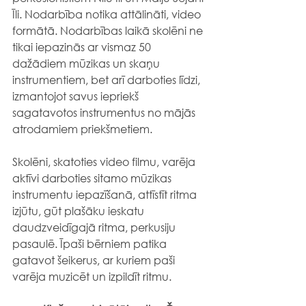
Īli. Nodarbība notika attālināti, video 
formātā. Nodarbības laikā skolēni ne 
tikai iepazinās ar vismaz 50 
dažādiem mūzikas un skaņu 
instrumentiem, bet arī darboties līdzi, 
izmantojot savus iepriekš 
sagatavotos instrumentus no mājās 
atrodamiem priekšmetiem.
Skolēni, skatoties video filmu, varēja 
aktīvi darboties sitamo mūzikas 
instrumentu iepazīšanā, attīstīt ritma 
izjūtu, gūt plašāku ieskatu 
daudzveidīgajā ritma, perkusiju 
pasaulē. Īpaši bērniem patika 
gatavot šeikerus, ar kuriem paši 
varēja muzicēt un izpildīt ritmu.