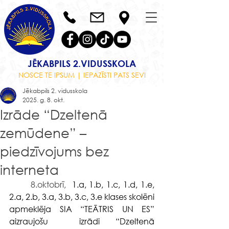
JĒKABPILS 2.VIDUSSKOLA
NOSCE TE IPSUM | IEPAZĪSTI PATS SEVI
Jēkabpils 2. vidusskola
2025. g. 8. okt.
Izrāde “Dzeltenā
zemūdene” –
piedzīvojums bez
interneta
	8.oktobrī, 
 1.a, 1.b, 1.c, 1.d, 1.e, 
2.a, 2.b, 3.a, 3.b, 3.c, 3.e klases skolēni 
apmeklēja SIA “TEĀTRIS UN ES” 
aizraujošu  izrādi “Dzeltenā 