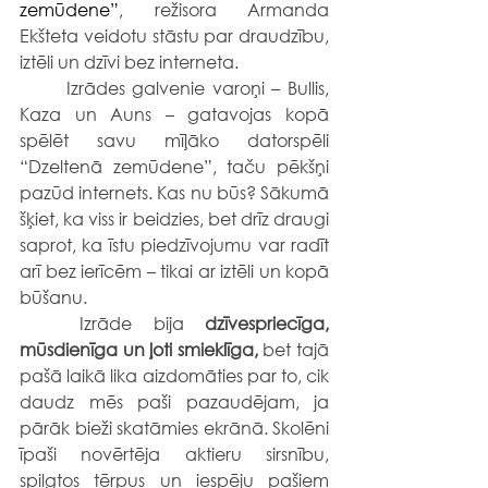
zemūdene”
, režisora Armanda 
Ekšteta veidotu stāstu par draudzību, 
iztēli un dzīvi bez interneta.
	Izrādes galvenie varoņi – Bullis, 
Kaza un Auns – gatavojas kopā 
spēlēt savu mīļāko datorspēli 
“Dzeltenā zemūdene”, taču pēkšņi 
pazūd internets. Kas nu būs? Sākumā 
šķiet, ka viss ir beidzies, bet drīz draugi 
saprot, ka īstu piedzīvojumu var radīt 
arī bez ierīcēm – tikai ar iztēli un kopā 
būšanu.
	Izrāde bija 
dzīvespriecīga, 
mūsdienīga un ļoti smieklīga,
 bet tajā 
pašā laikā lika aizdomāties par to, cik 
daudz mēs paši pazaudējam, ja 
pārāk bieži skatāmies ekrānā. Skolēni 
īpaši novērtēja aktieru sirsnību, 
spilgtos tērpus un iespēju pašiem 