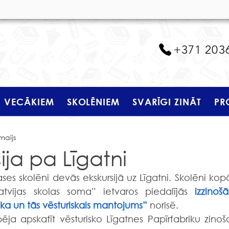
+371 203
VECĀKIEM
SKOLĒNIEM
SVARĪGI ZINĀT
PR
maijs
ija pa Līgatni
vijas skolas soma” ietvaros piedalījās 
izzinošās
a un tās vēsturiskais mantojums” 
norisē.