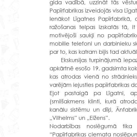
gida vadībā, uzzināt tās vēstu
Papīrfabrikas izveidojās visa Līgat
Ienākot Līgatnes Papīrfabrikā, a
ražošanas telpas izskatās tā, it
motivējoši saukļi no papīrfabrik
mobilie telefoni un darbinieku sk
par to, kas katram bijis tad aktuāl
Ekskursijas turpinājumā iepa
apkārtnē esošo 19. gadsimta koka 
kas atrodas vienā no strādniek
varējām iejusties papīrfabrikas d
Ejot pastaigā pa Līgatni, ap
(smilšakmens klinti, kurā atro
kanālu sistēmu un dīķi, Ānfabriku,
„Vilhelms” un „Eižens”.
Nodarbības noslēgumā tika p
“Papīrfabrikas ciemata noslēpumi