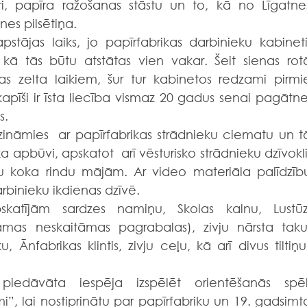
ri, papīra ražošanas stāstu un to, kā no Līgatnes
nes pilsētiņa.
pstājas laiks, jo papīrfabrikas darbinieku kabineti,
 kā tās būtu atstātas vien vakar. Šeit sienas rotā
as zelta laikiem, šur tur kabinetos redzami pirmie
apīši ir īsta liecība vismaz 20 gadus senai pagātnei
s.
zināmies  ar papīrfabrikas strādnieku ciematu un tā
apbūvi, apskatot  arī vēsturisko strādnieku dzīvokli,
u koka rindu mājām. Ar video materiāla palīdzību
arbinieku ikdienas dzīvē.
skatījām sardzes namiņu, Skolas kalnu, Lustūzi
damas neskaitāmas pagrabalas), zivju nārsta taku,
 Ānfabrikas klintis, zivju ceļu, kā arī divus tiltiņus
iedāvāta iespēja izspēlēt orientēšanās spēli
”, lai nostiprinātu par papīrfabriku un 19. gadsimta