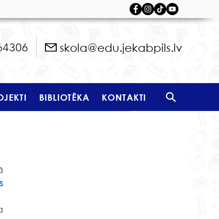
skola@edu.jekabpils.lv
64306
OJEKTI
BIBLIOTĒKA
KONTAKTI
 