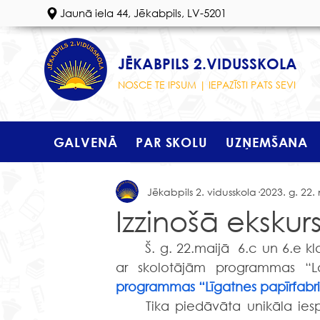
Jaunā iela 44, Jēkabpils, LV-5201
JĒKABPILS 2.VIDUSSKOLA
NOSCE TE IPSUM | IEPAZĪSTI PATS SEVI
GALVENĀ
PAR SKOLU
UZŅEMŠANA
Jēkabpils 2. vidusskola
2023. g. 22. 
Izzinošā ekskurs
	Š. g. 22.maijā  6.c un 6.e klases skolēni devās ekskursijā uz Līgatni. Skolēni kopā 
ar skolotājām programmas “Lat
programmas “Līgatnes papīrfabrik
     Tika piedāvāta unikāla iespēja apskatīt vēsturisko Līgatnes Papīrfabriku zinoša 